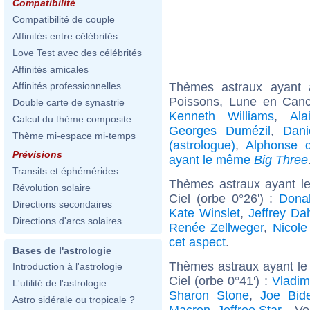
Compatibilité
Compatibilité de couple
Affinités entre célébrités
Love Test avec des célébrités
Affinités amicales
Thèmes astraux ayant
Affinités professionnelles
Poissons, Lune en Canc
Double carte de synastrie
Kenneth Williams
,
Ala
Calcul du thème composite
Georges Dumézil
,
Dani
Thème mi-espace mi-temps
(astrologue)
,
Alphonse d
Prévisions
ayant le même
Big Three
Transits et éphémérides
Thèmes astraux ayant le
Révolution solaire
Ciel (orbe 0°26') :
Dona
Directions secondaires
Kate Winslet
,
Jeffrey Da
Directions d'arcs solaires
Renée Zellweger
,
Nicole
cet aspect
.
Bases de l'astrologie
Thèmes astraux ayant le
Introduction à l'astrologie
Ciel (orbe 0°41') :
Vladim
L'utilité de l'astrologie
Sharon Stone
,
Joe Bid
Astro sidérale ou tropicale ?
Macron
,
Jeffree Star
... Vo