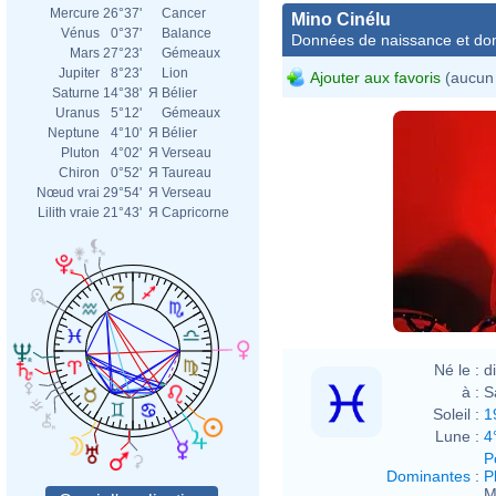
Mercure
26°37'
Cancer
Mino Cinélu
Vénus
0°37'
Balance
Données de naissance et dom
Mars
27°23'
Gémeaux
Jupiter
8°23'
Lion
Ajouter aux favoris
(aucun 
Saturne
14°38'
Я
Bélier
Uranus
5°12'
Gémeaux
Neptune
4°10'
Я
Bélier
Pluton
4°02'
Я
Verseau
Chiron
0°52'
Я
Taureau
Nœud vrai
29°54'
Я
Verseau
Lilith vraie
21°43'
Я
Capricorne
Né le :
d
à :
S
Soleil :
1
Lune :
4
P
Dominantes
:
P
M