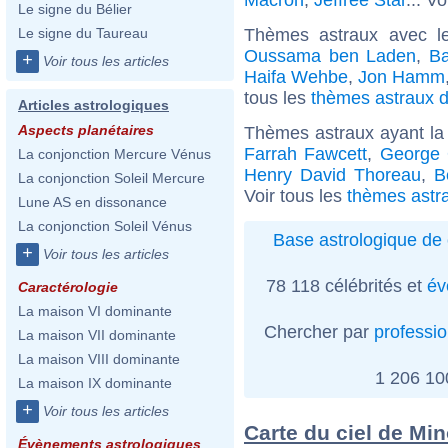
Le signe du Bélier
Thèmes astraux avec l
Le signe du Taureau
Oussama ben Laden
,
B
+
Voir tous les articles
Haifa Wehbe
,
Jon Hamm
tous les
thèmes astraux d
Articles astrologiques
Aspects planétaires
Thèmes astraux ayant la
Farrah Fawcett
,
George 
La conjonction Mercure Vénus
Henry David Thoreau
,
B
La conjonction Soleil Mercure
Voir tous les
thèmes astra
Lune AS en dissonance
La conjonction Soleil Vénus
Base astrologique de 
+
Voir tous les articles
78 118 célébrités et
év
Caractérologie
La maison VI dominante
Chercher par
professi
La maison VII dominante
La maison VIII dominante
1 206 1
La maison IX dominante
+
Voir tous les articles
Carte du ciel de Min
Évènements astrologiques