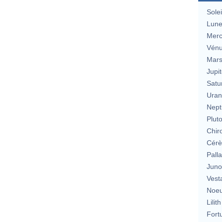
Solei
Lun
Merc
Vén
Mar
Jupit
Satu
Uran
Nept
Plut
Chir
Cérè
Pall
Jun
Vest
Noeu
Lilith
Fort