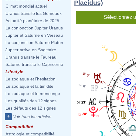
Placidus)
Climat mondial actuel
Uranus transite les Gémeaux
Sélectionnez u
Actualité planétaire de 2025
La conjonction Jupiter Uranus
Jupiter et Saturne en Verseau
La conjonction Saturne Pluton
21'
Jupiter arrive en Sagittaire
4°
Uranus transite le Taureau
Saturne transite le Capricorne
11
Lifestyle
16'
3°
Le zodiaque et l'hésitation
34'
Le zodiaque et la timidité
6°
12
Le zodiaque et le mensonge
Les qualités des 12 signes
23°
00'
Les défauts des 12 signes
1
28°
43'
+
Voir tous les articles
Compatibilité
2
Astrologie et compatibilité