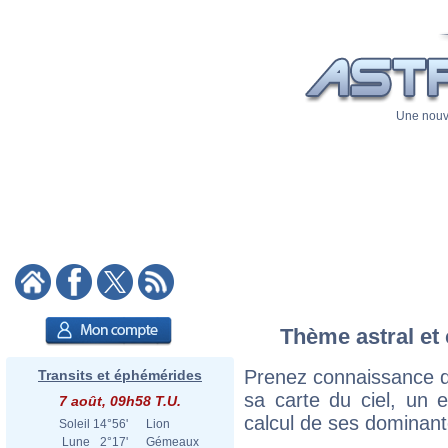
Une nouve
Thème astral et 
Prenez connaissance d
Transits et éphémérides
sa carte du ciel, un ex
7 août, 09h58 T.U.
calcul de ses dominant
Soleil
14°56'
Lion
Lune
2°17'
Gémeaux