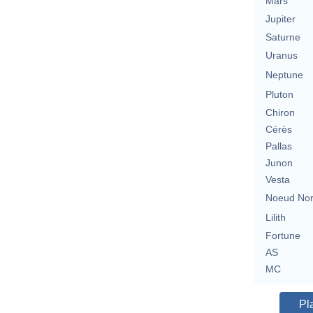
Mars
Jupiter
Saturne
Uranus
Neptune
Pluton
Chiron
Cérès
Pallas
Junon
Vesta
Noeud No
Lilith
Fortune
AS
MC
Pl