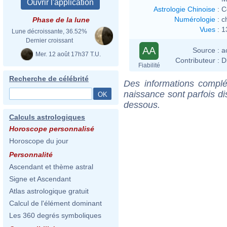
Astrologie Chinoise
:
C
Numérologie
:
c
Phase de la lune
Vues
:
1
Lune décroissante, 36.52%
Dernier croissant
AA
Source :
a
Mer. 12 août 17h37 T.U.
Contributeur :
D
Fiabilité
Recherche de célébrité
Des informations complé
naissance sont parfois di
dessous.
Calculs astrologiques
Horoscope personnalisé
Horoscope du jour
Personnalité
Ascendant et thème astral
Signe et Ascendant
Atlas astrologique gratuit
Calcul de l'élément dominant
Les 360 degrés symboliques