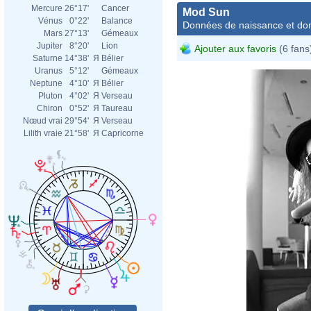
Mercure
26°17'
Cancer
Mod Sun
Vénus
0°22'
Balance
Données de naissance et dom
Mars
27°13'
Gémeaux
Jupiter
8°20'
Lion
Ajouter aux favoris
(6 fans
Saturne
14°38'
Я
Bélier
Uranus
5°12'
Gémeaux
Neptune
4°10'
Я
Bélier
Pluton
4°02'
Я
Verseau
Chiron
0°52'
Я
Taureau
Nœud vrai
29°54'
Я
Verseau
Lilith vraie
21°58'
Я
Capricorne