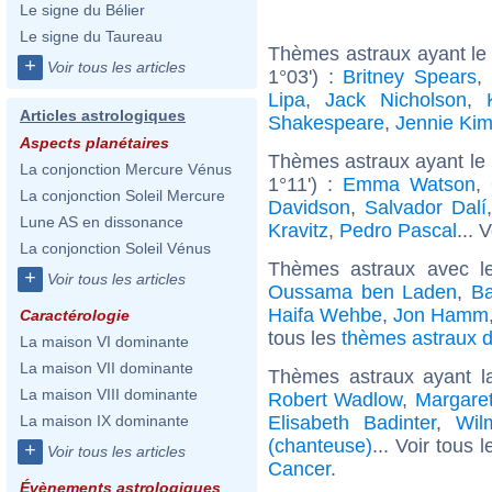
Le signe du Bélier
Le signe du Taureau
Thèmes astraux ayant le
+
Voir tous les articles
1°03') :
Britney Spears
,
Lipa
,
Jack Nicholson
,
Articles astrologiques
Shakespeare
,
Jennie Ki
Aspects planétaires
Thèmes astraux ayant le 
La conjonction Mercure Vénus
1°11') :
Emma Watson
,
La conjonction Soleil Mercure
Davidson
,
Salvador Dalí
Lune AS en dissonance
Kravitz
,
Pedro Pascal
... 
La conjonction Soleil Vénus
Thèmes astraux avec l
+
Voir tous les articles
Oussama ben Laden
,
B
Haifa Wehbe
,
Jon Hamm
Caractérologie
tous les
thèmes astraux d
La maison VI dominante
La maison VII dominante
Thèmes astraux ayant 
La maison VIII dominante
Robert Wadlow
,
Margare
Elisabeth Badinter
,
Wil
La maison IX dominante
(chanteuse)
... Voir tous 
+
Voir tous les articles
Cancer
.
Évènements astrologiques