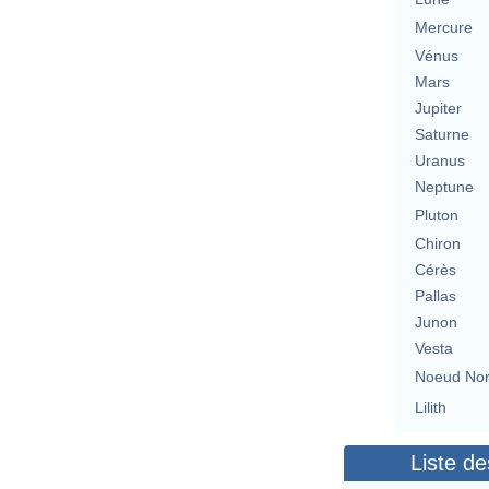
Mercure
Vénus
Mars
Jupiter
Saturne
Uranus
Neptune
Pluton
Chiron
Cérès
Pallas
Junon
Vesta
Noeud No
Lilith
Liste de