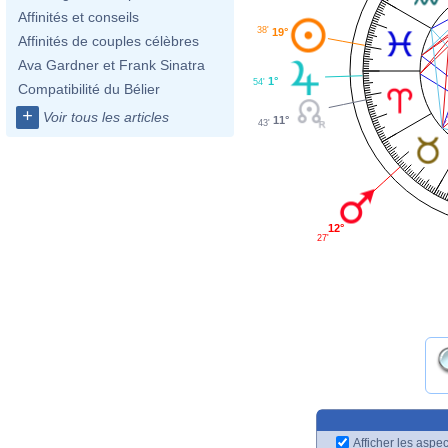
Affinités et conseils
38'
19°
Affinités de couples célèbres
Ava Gardner et Frank Sinatra
1°
54'
Compatibilité du Bélier
+
Voir tous les articles
11°
43'
12°
27'
Afficher les aspec