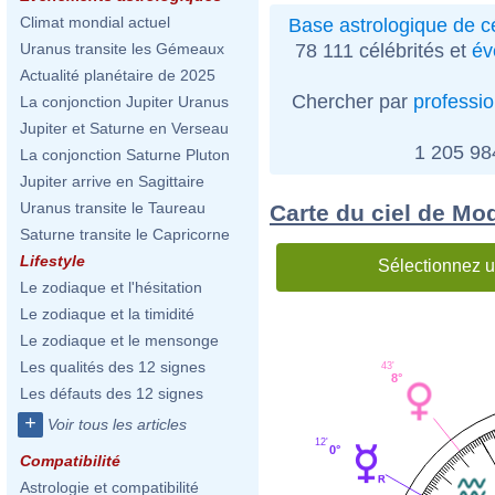
Climat mondial actuel
Base astrologique de cé
78 111 célébrités et
év
Uranus transite les Gémeaux
Actualité planétaire de 2025
Chercher par
professi
La conjonction Jupiter Uranus
Jupiter et Saturne en Verseau
1 205 9
La conjonction Saturne Pluton
Jupiter arrive en Sagittaire
Uranus transite le Taureau
Carte du ciel de Mo
Saturne transite le Capricorne
Lifestyle
Sélectionnez u
Le zodiaque et l'hésitation
Le zodiaque et la timidité
Le zodiaque et le mensonge
Les qualités des 12 signes
43'
8°
Les défauts des 12 signes
+
Voir tous les articles
12'
0°
Compatibilité
Astrologie et compatibilité