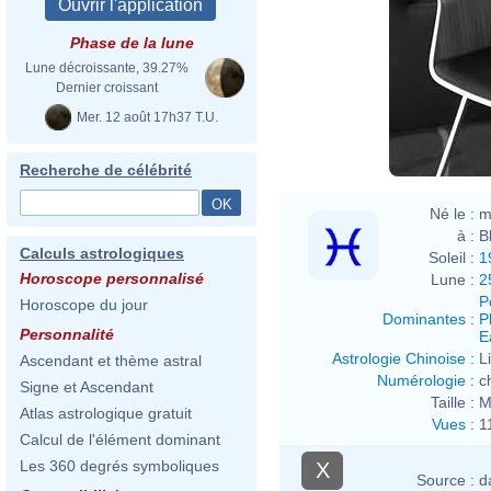
Phase de la lune
Lune décroissante, 39.27%
Dernier croissant
Mer. 12 août 17h37 T.U.
Recherche de célébrité
Né le :
m
à :
B
Calculs astrologiques
Soleil :
1
Horoscope personnalisé
Lune :
2
P
Horoscope du jour
Dominantes
:
P
Personnalité
E
Astrologie Chinoise
:
L
Ascendant et thème astral
Numérologie
:
c
Signe et Ascendant
Taille :
M
Atlas astrologique gratuit
Vues
:
1
Calcul de l'élément dominant
Les 360 degrés symboliques
X
Source :
d