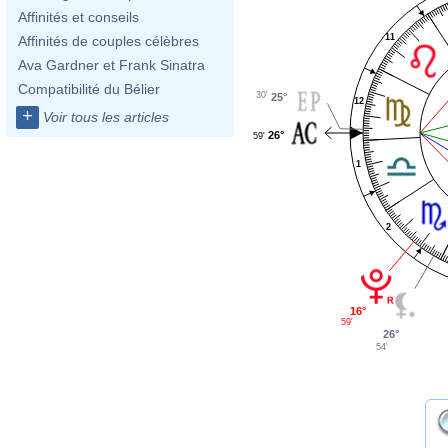
Affinités et conseils
11
Affinités de couples célèbres
Ava Gardner et Frank Sinatra
Compatibilité du Bélier
30'
25°
12
+
Voir tous les articles
26°
59'
1
2
16°
59'
26°
54'