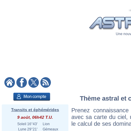
Une nouve
Thème astral et 
Prenez connaissance
Transits et éphémérides
avec sa carte du ciel, 
9 août, 06h42 T.U.
le calcul de ses domina
Soleil
16°43'
Lion
Lune
29°21'
Gémeaux