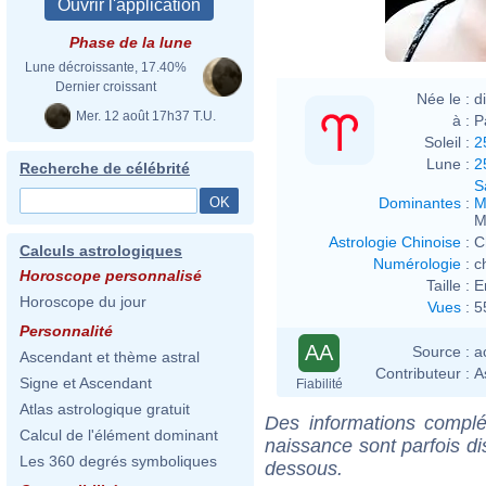
Phase de la lune
Lune décroissante, 17.40%
Dernier croissant
Née le :
d
Mer. 12 août 17h37 T.U.
à :
P
Soleil :
2
Lune :
2
Recherche de célébrité
S
Dominantes
:
M
M
Astrologie Chinoise
:
C
Calculs astrologiques
Numérologie
:
c
Horoscope personnalisé
Taille :
E
Horoscope du jour
Vues
:
5
Personnalité
AA
Source :
a
Ascendant et thème astral
Contributeur :
A
Signe et Ascendant
Fiabilité
Atlas astrologique gratuit
Des informations complé
Calcul de l'élément dominant
naissance sont parfois di
Les 360 degrés symboliques
dessous.