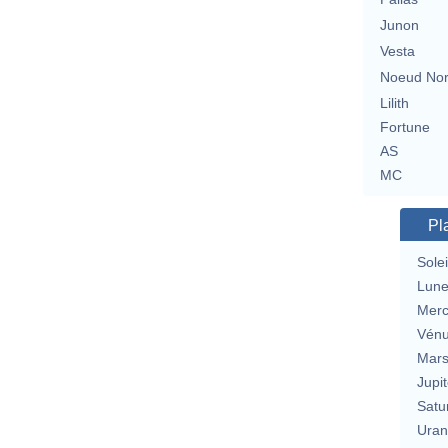
Junon
Vesta
Noeud No
Lilith
Fortune
AS
MC
Pl
Solei
Lun
Merc
Vén
Mar
Jupit
Satu
Uran