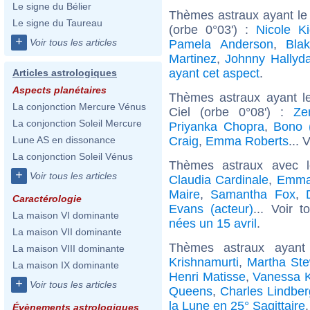
Le signe du Bélier
Thèmes astraux ayant le
Le signe du Taureau
(orbe 0°03') :
Nicole K
+
Voir tous les articles
Pamela Anderson
,
Blak
Martinez
,
Johnny Hallyd
ayant cet aspect
.
Articles astrologiques
Aspects planétaires
Thèmes astraux ayant l
La conjonction Mercure Vénus
Ciel (orbe 0°08') :
Ze
La conjonction Soleil Mercure
Priyanka Chopra
,
Bono 
Craig
,
Emma Roberts
... 
Lune AS en dissonance
La conjonction Soleil Vénus
Thèmes astraux avec 
+
Voir tous les articles
Claudia Cardinale
,
Emma
Maire
,
Samantha Fox
,
Caractérologie
Evans (acteur)
... Voir 
La maison VI dominante
nées un 15 avril
.
La maison VII dominante
Thèmes astraux ayant
La maison VIII dominante
Krishnamurti
,
Martha Ste
La maison IX dominante
Henri Matisse
,
Vanessa K
+
Voir tous les articles
Queens
,
Charles Lindbe
la Lune en 25° Sagittaire
.
Évènements astrologiques