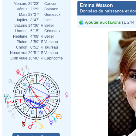
Mercure
29°22'
Cancer
Emma Watson
Vénus
2°29'
Balance
Données de naissance et dom
Mars
28°37'
Gémeaux
Jupiter
8°47'
Lion
Ajouter aux favoris
(1 244 
Saturne
14°36'
Я
Bélier
Uranus
5°15'
Gémeaux
Neptune
4°08'
Я
Bélier
Pluton
3°59'
Я
Verseau
Chiron
0°51'
Я
Taureau
Nœud vrai
29°51'
Я
Verseau
Lilith vraie
18°46'
Я
Capricorne