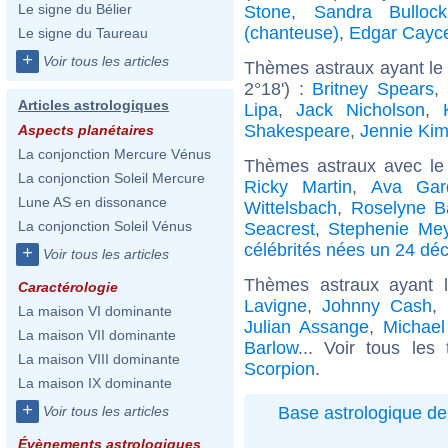
Le signe du Bélier
Stone
,
Sandra Bullock
(chanteuse)
,
Edgar Cayc
Le signe du Taureau
+
Voir tous les articles
Thèmes astraux ayant le
2°18') :
Britney Spears
,
Articles astrologiques
Lipa
,
Jack Nicholson
,
Shakespeare
,
Jennie Ki
Aspects planétaires
La conjonction Mercure Vénus
Thèmes astraux avec le
La conjonction Soleil Mercure
Ricky Martin
,
Ava Gar
Lune AS en dissonance
Wittelsbach
,
Roselyne B
La conjonction Soleil Vénus
Seacrest
,
Stephenie Me
célébrités nées un 24 d
+
Voir tous les articles
Thèmes astraux ayant 
Caractérologie
Lavigne
,
Johnny Cash
,
La maison VI dominante
Julian Assange
,
Michael
La maison VII dominante
Barlow
... Voir tous les
La maison VIII dominante
Scorpion
.
La maison IX dominante
+
Base astrologique de
Voir tous les articles
Évènements astrologiques