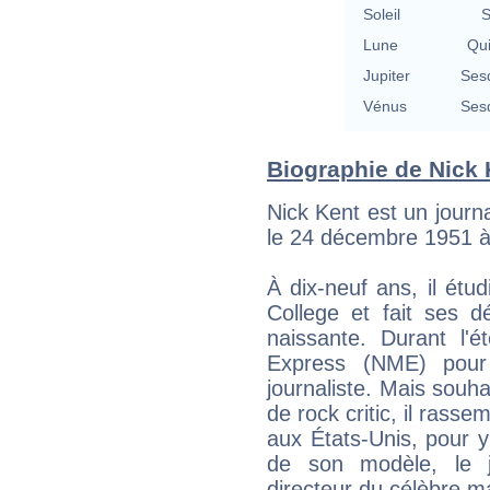
Soleil
S
Lune
Qu
Jupiter
Ses
Vénus
Ses
Biographie de Nick K
Nick Kent est un journa
le 24 décembre 1951 à 
À dix-neuf ans, il étud
College et fait ses 
naissante. Durant l'é
Express (NME) pour 
journaliste. Mais souha
de rock critic, il rass
aux États-Unis, pour 
de son modèle, le j
directeur du célèbre 