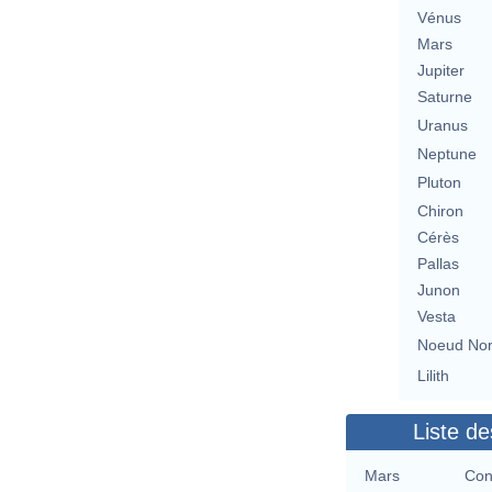
Vénus
Mars
Jupiter
Saturne
Uranus
Neptune
Pluton
Chiron
Cérès
Pallas
Junon
Vesta
Noeud No
Lilith
Liste de
Mars
Con