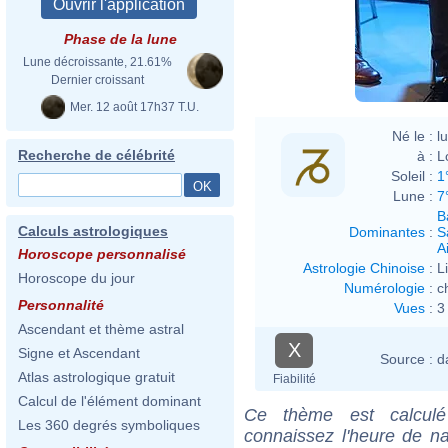
Phase de la lune
Lune décroissante, 21.61%
Dernier croissant
Mer. 12 août 17h37 T.U.
Né le :
l
Recherche de célébrité
à :
L
Soleil :
1
Lune :
7
B
Calculs astrologiques
Dominantes
:
S
Ai
Horoscope personnalisé
Astrologie Chinoise
:
L
Horoscope du jour
Numérologie
:
c
Personnalité
Vues
:
3
Ascendant et thème astral
X
Signe et Ascendant
Source :
d
Atlas astrologique gratuit
Fiabilité
Calcul de l'élément dominant
Ce thème est calculé 
Les 360 degrés symboliques
connaissez l'heure de n