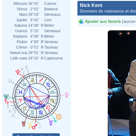
Mercure
28°41'
Cancer
Nick Kent
Vénus
2°02'
Balance
Données de naissance et dom
Mars
28°19'
Gémeaux
Jupiter
8°42'
Lion
Ajouter aux favoris
(aucun 
Saturne
14°36'
Я
Bélier
Uranus
5°15'
Gémeaux
Neptune
4°09'
Я
Bélier
Pluton
4°00'
Я
Verseau
Chiron
0°51'
Я
Taureau
Nœud vrai
29°52'
Я
Verseau
Lilith vraie
19°32'
Я
Capricorne