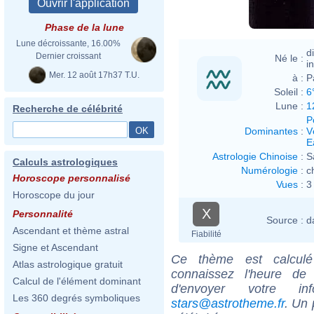
Phase de la lune
Lune décroissante, 16.00%
d
Dernier croissant
Né le :
i
Mer. 12 août 17h37 T.U.
à :
P
Soleil :
6
Lune :
1
Recherche de célébrité
P
Dominantes
:
V
E
Astrologie Chinoise
:
S
Calculs astrologiques
Numérologie
:
c
Horoscope personnalisé
Vues
:
3
Horoscope du jour
X
Personnalité
Source :
d
Ascendant et thème astral
Fiabilité
Signe et Ascendant
Ce thème est calculé 
Atlas astrologique gratuit
connaissez l'heure de
Calcul de l'élément dominant
d'envoyer votre i
Les 360 degrés symboliques
stars@astrotheme.fr
. Un 