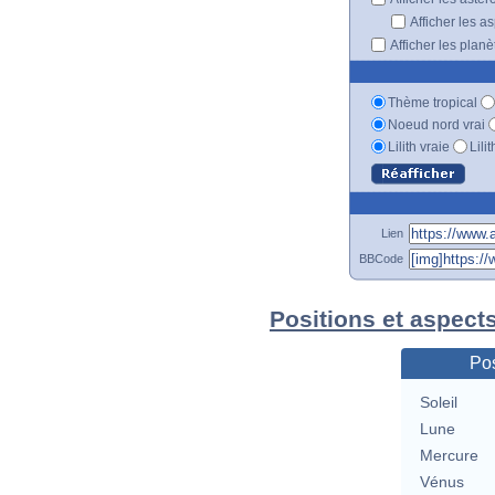
Afficher les a
Afficher les plan
Thème tropical
Noeud nord vrai
Lilith vraie
Lili
Lien
BBCode
Positions et aspect
Pos
Soleil
Lune
Mercure
Vénus