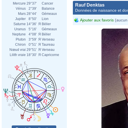
Mercure
29°37'
Cancer
Rauf Denktas
Vénus
2°39'
Balance
Données de naissance et dom
Mars
28°44'
Gémeaux
Jupiter
8°50'
Lion
Ajouter aux favoris
(aucun 
Saturne
14°36'
Я
Bélier
Uranus
5°16'
Gémeaux
Neptune
4°08'
Я
Bélier
Pluton
3°59'
Я
Verseau
Chiron
0°51'
Я
Taureau
Nœud vrai
29°51'
Я
Verseau
Lilith vraie
18°30'
Я
Capricorne