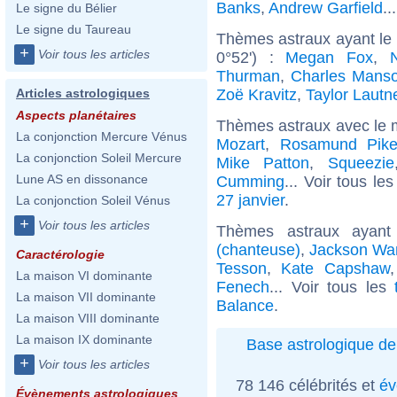
Banks
,
Andrew Garfield
..
Le signe du Bélier
Le signe du Taureau
Thèmes astraux ayant le
+
Voir tous les articles
0°52') :
Megan Fox
,
Thurman
,
Charles Mans
Zoë Kravitz
,
Taylor Lautn
Articles astrologiques
Aspects planétaires
Thèmes astraux avec le 
La conjonction Mercure Vénus
Mozart
,
Rosamund Pik
La conjonction Soleil Mercure
Mike Patton
,
Squeezie
Lune AS en dissonance
Cumming
... Voir tous le
27 janvier
.
La conjonction Soleil Vénus
+
Voir tous les articles
Thèmes astraux ayan
(chanteuse)
,
Jackson Wa
Caractérologie
Tesson
,
Kate Capshaw
La maison VI dominante
Fenech
... Voir tous les
La maison VII dominante
Balance
.
La maison VIII dominante
La maison IX dominante
Base astrologique de
+
Voir tous les articles
78 146 célébrités et
év
Évènements astrologiques