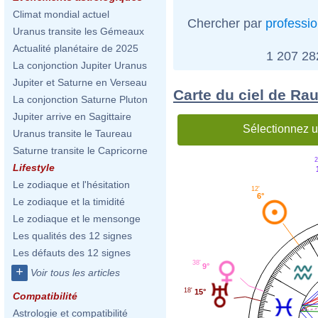
Climat mondial actuel
Chercher par
professi
Uranus transite les Gémeaux
Actualité planétaire de 2025
1 207 2
La conjonction Jupiter Uranus
Jupiter et Saturne en Verseau
Carte du ciel de Ra
La conjonction Saturne Pluton
Jupiter arrive en Sagittaire
Sélectionnez u
Uranus transite le Taureau
Saturne transite le Capricorne
2
Lifestyle
Le zodiaque et l'hésitation
12'
6°
Le zodiaque et la timidité
Le zodiaque et le mensonge
Les qualités des 12 signes
Les défauts des 12 signes
38'
9°
+
Voir tous les articles
18'
15°
Compatibilité
Astrologie et compatibilité