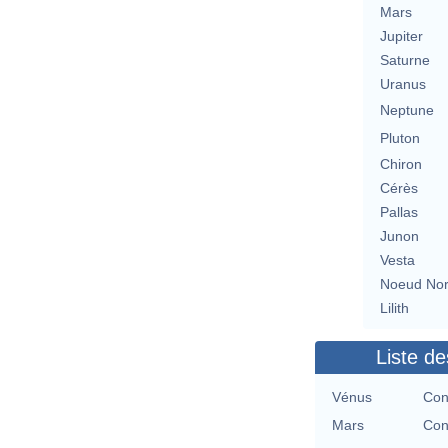
Mars
Jupiter
Saturne
Uranus
Neptune
Pluton
Chiron
Cérès
Pallas
Junon
Vesta
Noeud No
Lilith
Liste de
Vénus
Con
Mars
Con