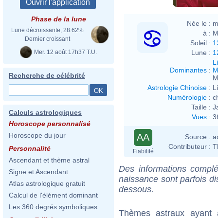
Phase de la lune
Née le :
m
Lune décroissante, 28.62%
à :
M
Dernier croissant
Soleil :
1
Mer. 12 août 17h37 T.U.
Lune :
1
L
Dominantes
:
M
Recherche de célébrité
M
Astrologie Chinoise
:
L
Numérologie
:
c
Taille :
J
Calculs astrologiques
Vues
:
3
Horoscope personnalisé
Horoscope du jour
AA
Source :
a
Contributeur :
T
Personnalité
Fiabilité
Ascendant et thème astral
Des informations complé
Signe et Ascendant
naissance sont parfois di
Atlas astrologique gratuit
dessous.
Calcul de l'élément dominant
Les 360 degrés symboliques
Thèmes astraux ayant