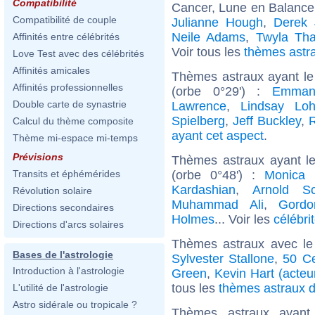
Compatibilité
Cancer, Lune en Balance
Compatibilité de couple
Julianne Hough
,
Derek 
Neile Adams
,
Twyla Tha
Affinités entre célébrités
Voir tous les
thèmes astr
Love Test avec des célébrités
Affinités amicales
Thèmes astraux ayant le
Affinités professionnelles
(orbe 0°29') :
Emman
Double carte de synastrie
Lawrence
,
Lindsay Lo
Spielberg
,
Jeff Buckley
,
Calcul du thème composite
ayant cet aspect
.
Thème mi-espace mi-temps
Prévisions
Thèmes astraux ayant le
(orbe 0°48') :
Monica B
Transits et éphémérides
Kardashian
,
Arnold Sc
Révolution solaire
Muhammad Ali
,
Gord
Directions secondaires
Holmes
... Voir les
célébri
Directions d'arcs solaires
Thèmes astraux avec le
Bases de l'astrologie
Sylvester Stallone
,
50 C
Introduction à l'astrologie
Green
,
Kevin Hart (acteu
tous les
thèmes astraux de
L'utilité de l'astrologie
Astro sidérale ou tropicale ?
Thèmes astraux ayan