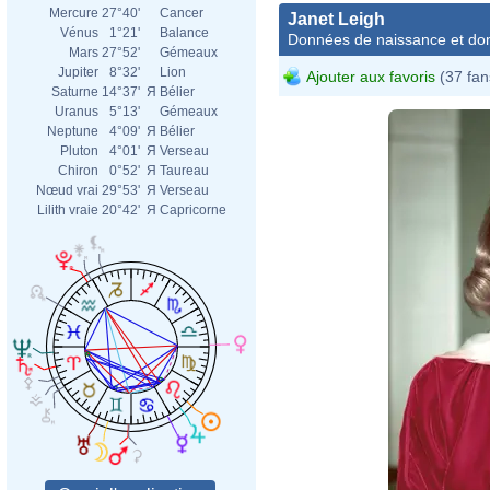
Mercure
27°40'
Cancer
Janet Leigh
Vénus
1°21'
Balance
Données de naissance et dom
Mars
27°52'
Gémeaux
Jupiter
8°32'
Lion
Ajouter aux favoris
(37 fan
Saturne
14°37'
Я
Bélier
Uranus
5°13'
Gémeaux
Neptune
4°09'
Я
Bélier
Pluton
4°01'
Я
Verseau
Chiron
0°52'
Я
Taureau
Nœud vrai
29°53'
Я
Verseau
Lilith vraie
20°42'
Я
Capricorne