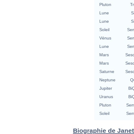
Pluton
T
Lune
S
Lune
S
Soleil
Sem
Vénus
Sem
Lune
Sem
Mars
Sesq
Mars
Sesq
Saturne
Sesq
Neptune
Qu
Jupiter
BiQ
Uranus
BiQ
Pluton
Sem
Soleil
Sem
Biographie de Janet 