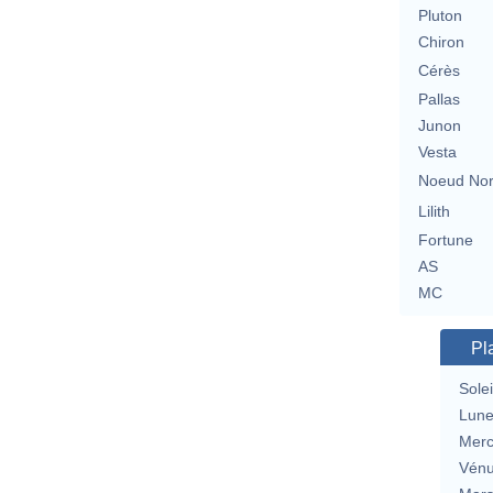
Pluton
Chiron
Cérès
Pallas
Junon
Vesta
Noeud No
Lilith
Fortune
AS
MC
Pl
Solei
Lun
Merc
Vén