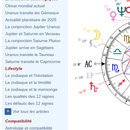
18
10'
25°
Climat mondial actuel
12'
29°
Uranus transite les Gémeaux
Actualité planétaire de 2025
1
La conjonction Jupiter Uranus
38'
12°
Jupiter et Saturne en Verseau
11
31'
La conjonction Saturne Pluton
13°
Jupiter arrive en Sagittaire
Uranus transite le Taureau
12
Saturne transite le Capricorne
8°
21'
Lifestyle
1
Le zodiaque et l'hésitation
19°
37'
Le zodiaque et la timidité
Le zodiaque et le mensonge
1°
43'
2
Les qualités des 12 signes
Les défauts des 12 signes
+
Voir tous les articles
Compatibilité
Astrologie et compatibilité