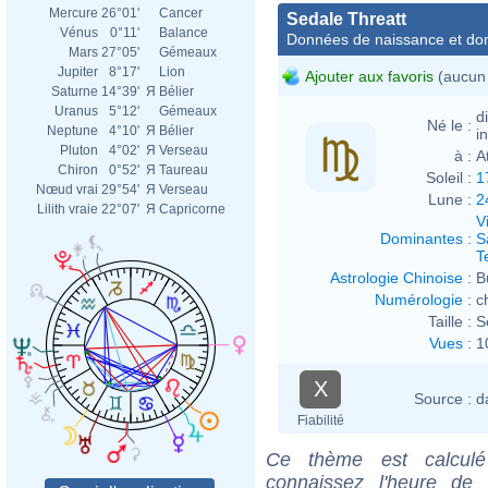
Mercure
26°01'
Cancer
Sedale Threatt
Vénus
0°11'
Balance
Données de naissance et dom
Mars
27°05'
Gémeaux
Jupiter
8°17'
Lion
Ajouter aux favoris
(aucun 
Saturne
14°39'
Я
Bélier
Uranus
5°12'
Gémeaux
d
Né le :
Neptune
4°10'
Я
Bélier
i
Pluton
4°02'
Я
Verseau
à :
A
Chiron
0°52'
Я
Taureau
Soleil :
1
Nœud vrai
29°54'
Я
Verseau
Lune :
2
Lilith vraie
22°07'
Я
Capricorne
V
Dominantes
:
S
T
Astrologie Chinoise
:
B
Numérologie
:
c
Taille :
S
Vues
:
1
X
Source :
d
Fiabilité
Ce thème est calculé 
connaissez l'heure de