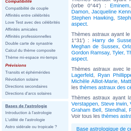
Compatibilité
(orbe 0°44') :
Eminem
Compatibilité de couple
Damon
,
Jacqueline Kenn
Affinités entre célébrités
Stephen Hawking
,
Steph
Love Test avec des célébrités
aspect
.
Affinités amicales
Thèmes astraux ayant le
Affinités professionnelles
1°31') :
Harry de Suss
Double carte de synastrie
Meghan de Sussex
,
Orl
Calcul du thème composite
Gordon Ramsay
,
Tyler, T
Thème mi-espace mi-temps
aspect
.
Prévisions
Thèmes astraux avec l
Transits et éphémérides
Lagerfeld
,
Ryan Phillipp
Révolution solaire
Michèle Alliot-Marie
,
Matt
Directions secondaires
les
thèmes astraux des c
Directions d'arcs solaires
Thèmes astraux ayant l
Verstappen
,
Steve Irwin
,
Bases de l'astrologie
Graham Bell
,
Stendhal
,
Introduction à l'astrologie
Voir tous les
thèmes astra
L'utilité de l'astrologie
Astro sidérale ou tropicale ?
Base astrologique de cé