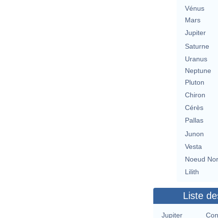
Vénus
Mars
Jupiter
Saturne
Uranus
Neptune
Pluton
Chiron
Cérès
Pallas
Junon
Vesta
Noeud No
Lilith
Liste de
Jupiter
Con