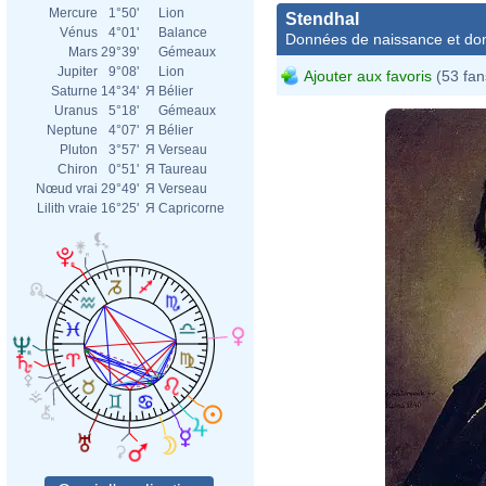
Mercure
1°50'
Lion
Stendhal
Vénus
4°01'
Balance
Données de naissance et dom
Mars
29°39'
Gémeaux
Jupiter
9°08'
Lion
Ajouter aux favoris
(53 fan
Saturne
14°34'
Я
Bélier
Uranus
5°18'
Gémeaux
Neptune
4°07'
Я
Bélier
Pluton
3°57'
Я
Verseau
Chiron
0°51'
Я
Taureau
Nœud vrai
29°49'
Я
Verseau
Lilith vraie
16°25'
Я
Capricorne
Olof