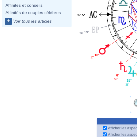
Affinités et conseils
12
Affinités de couples célèbres
5°
37'
+
Voir tous les articles
1
19°
39'
2
10°
17'
6°
55'
15°
38'
Afficher les aspec
Afficher les aspe