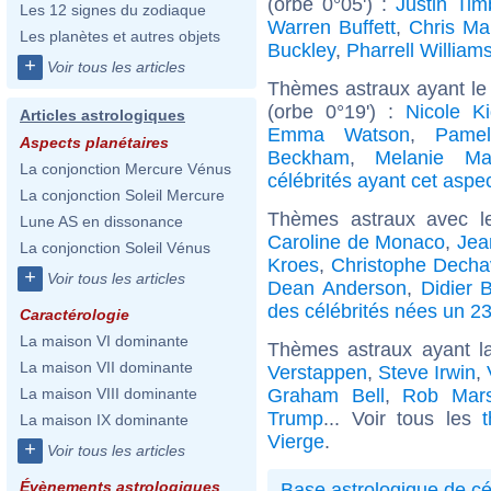
(orbe 0°05') :
Justin Tim
Les 12 signes du zodiaque
Warren Buffett
,
Chris Mar
Les planètes et autres objets
Buckley
,
Pharrell William
+
Voir tous les articles
Thèmes astraux ayant le
(orbe 0°19') :
Nicole K
Articles astrologiques
Emma Watson
,
Pame
Aspects planétaires
Beckham
,
Melanie Mar
La conjonction Mercure Vénus
célébrités ayant cet aspe
La conjonction Soleil Mercure
Thèmes astraux avec l
Lune AS en dissonance
Caroline de Monaco
,
Jea
La conjonction Soleil Vénus
Kroes
,
Christophe Dech
+
Voir tous les articles
Dean Anderson
,
Didier 
des célébrités nées un 23
Caractérologie
La maison VI dominante
Thèmes astraux ayant l
La maison VII dominante
Verstappen
,
Steve Irwin
,
Graham Bell
,
Rob Mars
La maison VIII dominante
Trump
... Voir tous les
La maison IX dominante
Vierge
.
+
Voir tous les articles
Évènements astrologiques
Base astrologique de cé