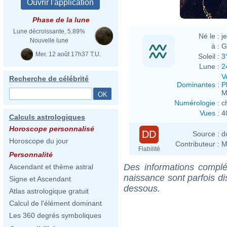
Phase de la lune
Lune décroissante, 5.89%
Né le :
j
Nouvelle lune
à :
G
Mer. 12 août 17h37 T.U.
Soleil :
3
Lune :
2
V
Recherche de célébrité
Dominantes
:
P
M
Numérologie
:
c
Vues
:
4
Calculs astrologiques
Horoscope personnalisé
DD
Source :
d
Horoscope du jour
Contributeur :
M
Fiabilité
Personnalité
Des informations complé
Ascendant et thème astral
naissance sont parfois di
Signe et Ascendant
dessous.
Atlas astrologique gratuit
Calcul de l'élément dominant
Les 360 degrés symboliques