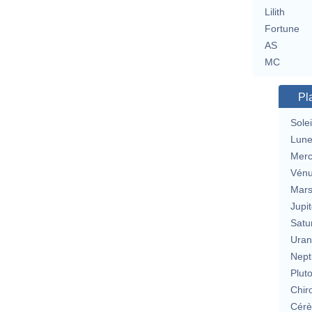
Lilith
Fortune
AS
MC
Pl
Solei
Lun
Merc
Vén
Mar
Jupit
Satu
Uran
Nept
Plut
Chir
Cérè