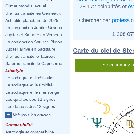
78 172 célébrités et
év
Climat mondial actuel
Uranus transite les Gémeaux
Chercher par
professi
Actualité planétaire de 2025
La conjonction Jupiter Uranus
1 208 0
Jupiter et Saturne en Verseau
La conjonction Saturne Pluton
Jupiter arrive en Sagittaire
Carte du ciel de Ste
Uranus transite le Taureau
Saturne transite le Capricorne
Sélectionnez u
Lifestyle
Le zodiaque et l'hésitation
Le zodiaque et la timidité
Le zodiaque et le mensonge
Les qualités des 12 signes
24'
24°
Les défauts des 12 signes
10
+
Voir tous les articles
12'
10°
11
Compatibilité
Astrologie et compatibilité