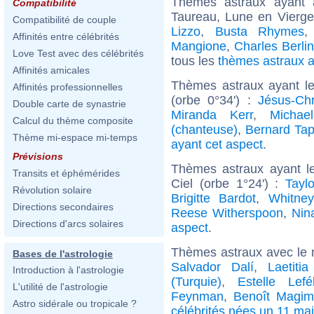
Thèmes astraux ayant
Compatibilité
Taureau, Lune en Vierge
Compatibilité de couple
Lizzo
,
Busta Rhymes
Affinités entre célébrités
Mangione
,
Charles Berli
Love Test avec des célébrités
tous les
thèmes astraux 
Affinités amicales
Thèmes astraux ayant le
Affinités professionnelles
(orbe 0°34') :
Jésus-Chr
Double carte de synastrie
Miranda Kerr
,
Michae
Calcul du thème composite
(chanteuse)
,
Bernard Tap
Thème mi-espace mi-temps
ayant cet aspect
.
Prévisions
Thèmes astraux ayant l
Transits et éphémérides
Ciel (orbe 1°24') :
Taylo
Révolution solaire
Brigitte Bardot
,
Whitne
Directions secondaires
Reese Witherspoon
,
Nin
Directions d'arcs solaires
aspect
.
Thèmes astraux avec le 
Bases de l'astrologie
Salvador Dalí
,
Laetiti
Introduction à l'astrologie
(Turquie)
,
Estelle Lefé
L'utilité de l'astrologie
Feynman
,
Benoît Magim
Astro sidérale ou tropicale ?
célébrités nées un 11 mai