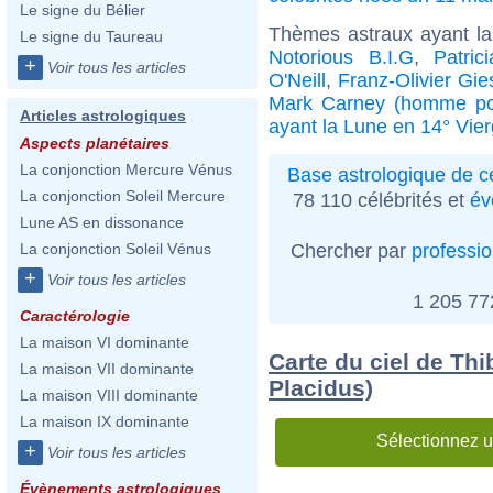
Le signe du Bélier
Thèmes astraux ayant la
Le signe du Taureau
Notorious B.I.G
,
Patric
+
Voir tous les articles
O'Neill
,
Franz-Olivier Gie
Mark Carney (homme pol
Articles astrologiques
ayant la Lune en 14° Vie
Aspects planétaires
La conjonction Mercure Vénus
Base astrologique de cé
La conjonction Soleil Mercure
78 110 célébrités et
év
Lune AS en dissonance
Chercher par
professi
La conjonction Soleil Vénus
+
Voir tous les articles
1 205 7
Caractérologie
La maison VI dominante
Carte du ciel de Thi
La maison VII dominante
Placidus)
La maison VIII dominante
La maison IX dominante
Sélectionnez u
+
Voir tous les articles
Évènements astrologiques