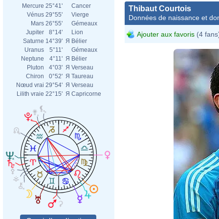
Mercure
25°41'
Cancer
Thibaut Courtois
Vénus
29°55'
Vierge
Données de naissance et dom
Mars
26°55'
Gémeaux
Jupiter
8°14'
Lion
Ajouter aux favoris
(4 fans
Saturne
14°39'
Я
Bélier
Uranus
5°11'
Gémeaux
Neptune
4°11'
Я
Bélier
Pluton
4°03'
Я
Verseau
Chiron
0°52'
Я
Taureau
Nœud vrai
29°54'
Я
Verseau
Lilith vraie
22°15'
Я
Capricorne