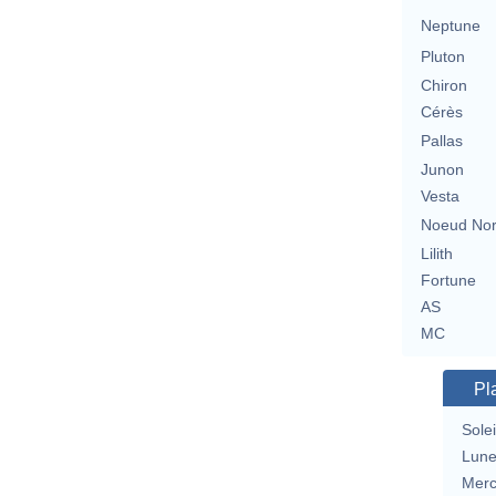
Neptune
Pluton
Chiron
Cérès
Pallas
Junon
Vesta
Noeud No
Lilith
Fortune
AS
MC
Pl
Solei
Lun
Merc