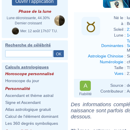
Phase de la lune
Né le :
l
Lune décroissante, 44.30%
à :
B
Dernier croissant
Soleil :
2
Mer. 12 août 17h37 T.U.
Lune :
1
T
Recherche de célébrité
Dominantes
:
S
M
Astrologie Chinoise
:
S
Numérologie
:
c
Calculs astrologiques
Taille :
T
Vues
:
2
Horoscope personnalisé
Horoscope du jour
A
Source :
d
Personnalité
Contributeur :
A
Fiabilité
Ascendant et thème astral
Signe et Ascendant
Des informations complé
Atlas astrologique gratuit
naissance sont parfois di
dessous.
Calcul de l'élément dominant
Les 360 degrés symboliques