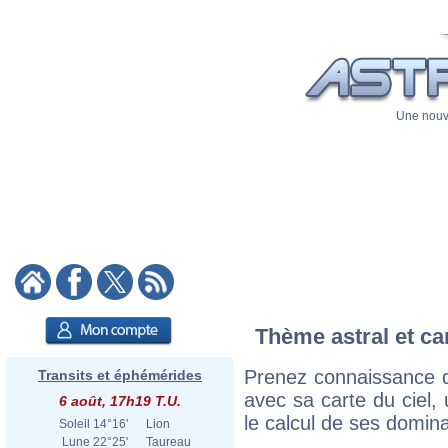
Une nouve
Thème astral et ca
Prenez connaissance d
Transits et éphémérides
avec sa carte du ciel, 
6 août, 17h19 T.U.
le calcul de ses domina
Soleil
14°16'
Lion
Lune
22°25'
Taureau