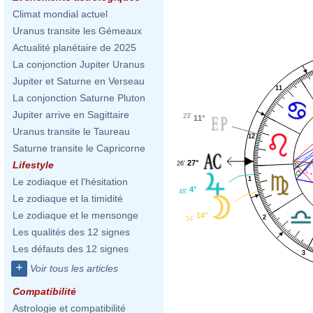
Climat mondial actuel
Uranus transite les Gémeaux
Actualité planétaire de 2025
La conjonction Jupiter Uranus
Jupiter et Saturne en Verseau
11
La conjonction Saturne Pluton
Jupiter arrive en Sagittaire
23'
11°
Uranus transite le Taureau
12
Saturne transite le Capricorne
27°
Lifestyle
26'
1
Le zodiaque et l'hésitation
4°
48'
Le zodiaque et la timidité
Le zodiaque et le mensonge
14°
2
54'
Les qualités des 12 signes
Les défauts des 12 signes
3
+
Voir tous les articles
Compatibilité
Astrologie et compatibilité