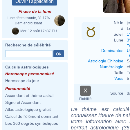
Phase de la lune
Lune décroissante, 31.17%
Né le :
j
Dernier croissant
à :
L
Mer. 12 août 17h37 T.U.
Soleil :
1
Lune :
3
Recherche de célébrité
T
Dominantes
:
U
T
Astrologie Chinoise
:
S
Numérologie
:
c
Calculs astrologiques
Taille :
T
Horoscope personnalisé
Vues
:
5
Horoscope du jour
Personnalité
X
Source :
d
Ascendant et thème astral
Fiabilité
Signe et Ascendant
Ce thème est calculé 
Atlas astrologique gratuit
connaissez l'heure de na
Calcul de l'élément dominant
votre information ave
Les 360 degrés symboliques
portrait astrologique (