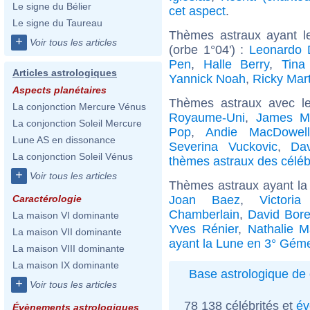
Le signe du Bélier
cet aspect
.
Le signe du Taureau
Thèmes astraux ayant l
+
Voir tous les articles
(orbe 1°04') :
Leonardo 
Pen
,
Halle Berry
,
Tina
Articles astrologiques
Yannick Noah
,
Ricky Mart
Aspects planétaires
Thèmes astraux avec l
La conjonction Mercure Vénus
Royaume-Uni
,
James M
La conjonction Soleil Mercure
Pop
,
Andie MacDowell
Lune AS en dissonance
Severina Vuckovic
,
Dav
La conjonction Soleil Vénus
thèmes astraux des célébr
+
Voir tous les articles
Thèmes astraux ayant l
Joan Baez
,
Victori
Caractérologie
Chamberlain
,
David Bor
La maison VI dominante
Yves Rénier
,
Nathalie M
La maison VII dominante
ayant la Lune en 3° Gém
La maison VIII dominante
La maison IX dominante
Base astrologique de 
+
Voir tous les articles
78 138 célébrités et
év
Évènements astrologiques