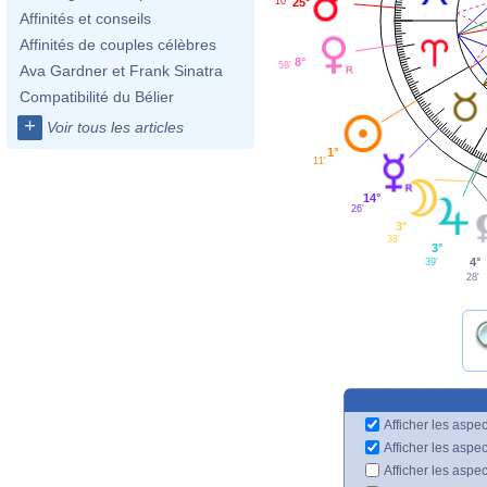
25°
10'
Affinités et conseils
Affinités de couples célèbres
8°
58'
Ava Gardner et Frank Sinatra
Compatibilité du Bélier
+
Voir tous les articles
1°
11'
14°
26'
3°
38'
3°
4°
39'
28'
Afficher les aspec
Afficher les aspe
Afficher les aspe