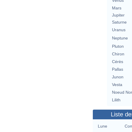
Vénus
Mars
Jupiter
Saturne
Uranus
Neptune
Pluton
Chiron
Cérès
Pallas
Junon
Vesta
Noeud No
Lilith
Liste de
Lune
Con