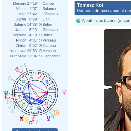
Mercure
27°19'
Cancer
Tomasz Kot
Vénus
1°07'
Balance
Données de naissance et dom
Mars
27°42'
Gémeaux
Jupiter
8°29'
Lion
Ajouter aux favoris
(aucun 
Saturne
14°38'
Я
Bélier
Uranus
5°13'
Gémeaux
Neptune
4°10'
Я
Bélier
Pluton
4°01'
Я
Verseau
Chiron
0°52'
Я
Taureau
Nœud vrai
29°53'
Я
Verseau
Lilith vraie
21°04'
Я
Capricorne