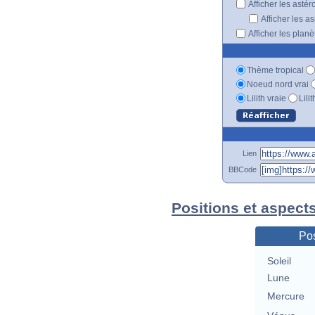
Afficher les astér
Afficher les a
Afficher les plan
Thème tropical
Noeud nord vrai
Lilith vraie
Lili
Lien
BBCode
Positions et aspect
Pos
Soleil
Lune
Mercure