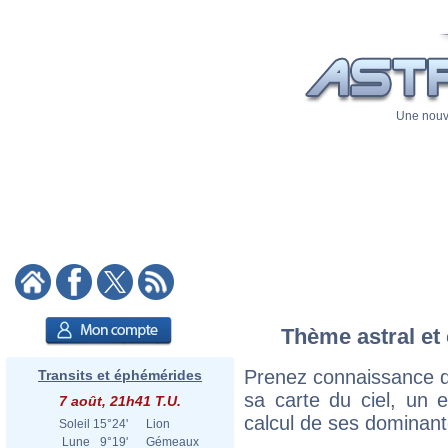
Une nouve
Thème astral et 
Prenez connaissance d
Transits et éphémérides
sa carte du ciel, un ex
7 août, 21h41 T.U.
calcul de ses dominant
Soleil
15°24'
Lion
Lune
9°19'
Gémeaux