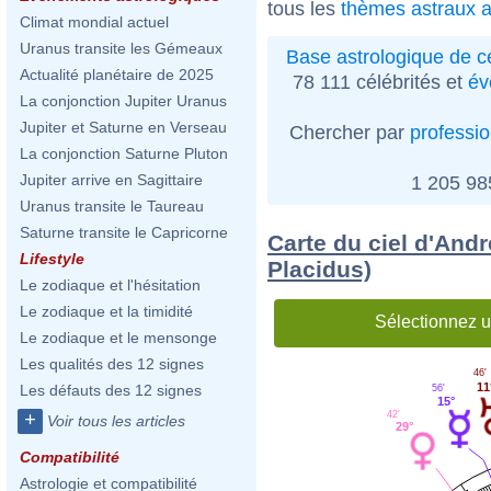
tous les
thèmes astraux a
Climat mondial actuel
Uranus transite les Gémeaux
Base astrologique de cé
Actualité planétaire de 2025
78 111 célébrités et
év
La conjonction Jupiter Uranus
Jupiter et Saturne en Verseau
Chercher par
professi
La conjonction Saturne Pluton
Jupiter arrive en Sagittaire
1 205 9
Uranus transite le Taureau
Saturne transite le Capricorne
Carte du ciel d'And
Lifestyle
Placidus)
Le zodiaque et l'hésitation
Le zodiaque et la timidité
Sélectionnez u
Le zodiaque et le mensonge
Les qualités des 12 signes
46'
11
Les défauts des 12 signes
56'
15°
42'
+
Voir tous les articles
29°
Compatibilité
Astrologie et compatibilité