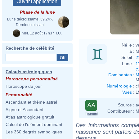
Phase de la lune
Lune décroissante, 39.24%
Dernier croissant
Mer. 12 août 17h37 T.U.
Né le :
v
Recherche de célébrité
à :
M
Soleil :
2
Lune :
1
C
Calculs astrologiques
Dominantes
:
M
Horoscope personnalisé
M
Numérologie
:
c
Horoscope du jour
Vues
:
1
Personnalité
Ascendant et thème astral
AA
Source :
a
Signe et Ascendant
Contributeur :
M
Fiabilité
Atlas astrologique gratuit
Calcul de l'élément dominant
Des informations complé
naissance sont parfois di
Les 360 degrés symboliques
dessous.