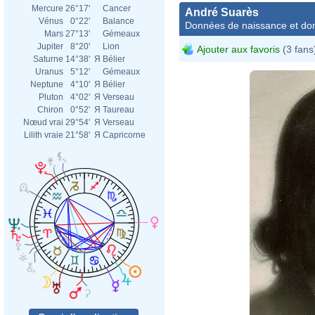
Mercure
26°17'
Cancer
André Suarès
Vénus
0°22'
Balance
Données de naissance et dom
Mars
27°13'
Gémeaux
Jupiter
8°20'
Lion
Ajouter aux favoris
(3 fans
Saturne
14°38'
Я
Bélier
Uranus
5°12'
Gémeaux
Neptune
4°10'
Я
Bélier
Pluton
4°02'
Я
Verseau
Chiron
0°52'
Я
Taureau
Nœud vrai
29°54'
Я
Verseau
Lilith vraie
21°58'
Я
Capricorne