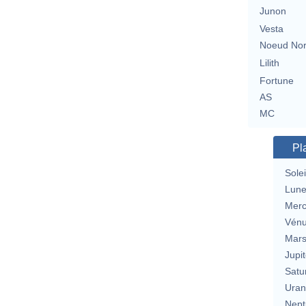
Junon
Vesta
Noeud No
Lilith
Fortune
AS
MC
Pl
Solei
Lun
Merc
Vén
Mar
Jupit
Satu
Uran
Nept