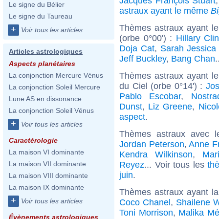
Jacques François Stuart
Le signe du Bélier
astraux ayant le même
B
Le signe du Taureau
Thèmes astraux ayant le
+
Voir tous les articles
(orbe 0°00') :
Hillary Cli
Doja Cat
,
Sarah Jessica
Articles astrologiques
Jeff Buckley
,
Bang Chan
.
Aspects planétaires
Thèmes astraux ayant le
La conjonction Mercure Vénus
du Ciel (orbe 0°14') :
Jo
La conjonction Soleil Mercure
Pablo Escobar
,
Nostr
Lune AS en dissonance
Dunst
,
Liz Greene
,
Nico
La conjonction Soleil Vénus
aspect
.
+
Voir tous les articles
Thèmes astraux avec l
Caractérologie
Jordan Peterson
,
Anne F
La maison VI dominante
Kendra Wilkinson
,
Mar
Reyez
... Voir tous les
th
La maison VII dominante
juin
.
La maison VIII dominante
La maison IX dominante
Thèmes astraux ayant l
+
Voir tous les articles
Coco Chanel
,
Shailene 
Toni Morrison
,
Malika M
Évènements astrologiques