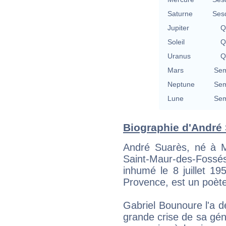
Saturne
Ses
Jupiter
Q
Soleil
Q
Uranus
Q
Mars
Sem
Neptune
Sem
Lune
Sem
Biographie d'André S
André Suarès, né à Ma
Saint-Maur-des-Foss
inhumé le 8 juillet 
Provence, est un poète 
Gabriel Bounoure l'a d
grande crise de sa gé