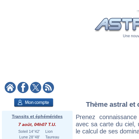
Une nouve
Thème astral et 
Prenez connaissance
Transits et éphémérides
avec sa carte du ciel, 
7 août, 04h07 T.U.
le calcul de ses domina
Soleil
14°42'
Lion
Lune
28°48'
Taureau