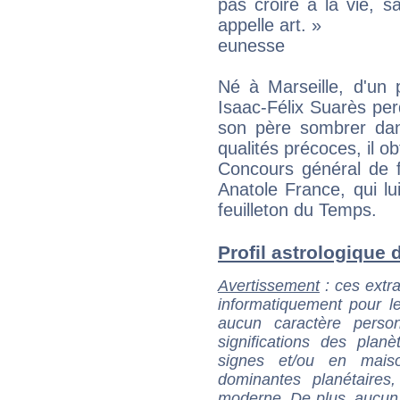
pas croire à la vie, 
appelle art. »
eunesse
Né à Marseille, d'un 
Isaac-Félix Suarès pe
son père sombrer da
qualités précoces, il ob
Concours général de f
Anatole France, qui l
feuilleton du Temps.
Profil astrologique d
Avertissement
: ces extra
informatiquement pour le
aucun caractère perso
significations des pla
signes et/ou en maiso
dominantes planétaires,
moderne. De plus, aucun a