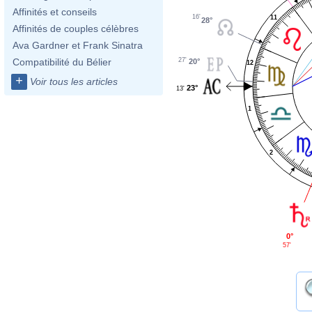
Affinités et conseils
16'
11
28°
Affinités de couples célèbres
Ava Gardner et Frank Sinatra
27'
Compatibilité du Bélier
20°
12
+
Voir tous les articles
23°
13'
1
2
0°
57'