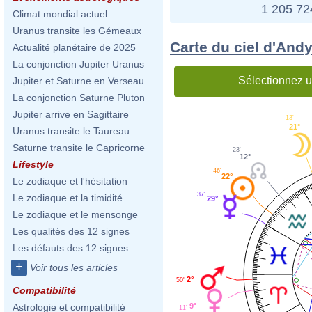
1 205 7
Climat mondial actuel
Uranus transite les Gémeaux
Carte du ciel d'Andy
Actualité planétaire de 2025
La conjonction Jupiter Uranus
Sélectionnez u
Jupiter et Saturne en Verseau
La conjonction Saturne Pluton
Jupiter arrive en Sagittaire
13'
21°
Uranus transite le Taureau
Saturne transite le Capricorne
23'
12°
Lifestyle
46'
22°
Le zodiaque et l'hésitation
37'
Le zodiaque et la timidité
29°
Le zodiaque et le mensonge
Les qualités des 12 signes
Les défauts des 12 signes
+
Voir tous les articles
2°
50'
Compatibilité
9°
Astrologie et compatibilité
11'