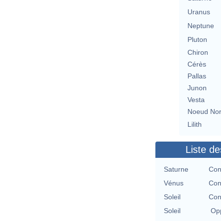
Uranus
Neptune
Pluton
Chiron
Cérès
Pallas
Junon
Vesta
Noeud No
Lilith
Liste de
Saturne
Con
Vénus
Con
Soleil
Con
Soleil
Opp