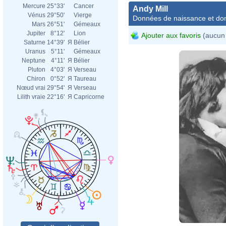
Mercure
25°33'
Cancer
Andy Mill
Vénus
29°50'
Vierge
Données de naissance et dom
Mars
26°51'
Gémeaux
Jupiter
8°12'
Lion
Ajouter aux favoris
(aucun 
Saturne
14°39'
Я
Bélier
Uranus
5°11'
Gémeaux
Neptune
4°11'
Я
Bélier
Pluton
4°03'
Я
Verseau
Chiron
0°52'
Я
Taureau
Nœud vrai
29°54'
Я
Verseau
Lilith vraie
22°16'
Я
Capricorne