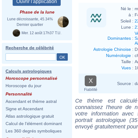
Né le :
m
Phase de la lune
à :
F
Lune décroissante, 45.34%
Soleil :
2
Dernier quartier
Lune :
2
Mer. 12 août 17h37 T.U.
V
Dominantes
:
S
Ai
Recherche de célébrité
Astrologie Chinoise
:
D
Numérologie
:
c
Taille :
A
Vues
:
1
Calculs astrologiques
Horoscope personnalisé
X
Source :
d
Horoscope du jour
Fiabilité
Personnalité
Ce thème est calculé 
Ascendant et thème astral
connaissez l'heure de n
Signe et Ascendant
votre information ave
Atlas astrologique gratuit
portrait astrologique (
Calcul de l'élément dominant
envoyé gratuitement pour
Les 360 degrés symboliques