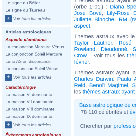
Thèmes astraux ayant l
Le signe du Bélier
(orbe 1°01') :
Diana Spe
Le signe du Taureau
José Bové
,
Lily-Rose 
+
Voir tous les articles
Juliette Binoche
,
RM (ra
aspect
.
Articles astrologiques
Thèmes astraux avec le
Aspects planétaires
Taylor Lautner
,
Rosé 
La conjonction Mercure Vénus
Rowland
,
Dieudonné
,
S
La conjonction Soleil Mercure
Crow
... Voir tous les
thè
février
.
Lune AS en dissonance
La conjonction Soleil Vénus
Thèmes astraux ayant la
+
Voir tous les articles
Charles Darwin
,
Paula 
Reid
,
Benoît Magimel
,
S
Caractérologie
les
thèmes astraux ayant
La maison VI dominante
La maison VII dominante
Base astrologique de cé
La maison VIII dominante
78 110 célébrités et
év
La maison IX dominante
+
Voir tous les articles
Chercher par
professi
Évènements astrologiques