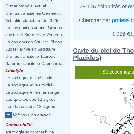
78 145 célébrités et
év
Climat mondial actuel
Uranus transite les Gémeaux
Chercher par
professi
Actualité planétaire de 2025
La conjonction Jupiter Uranus
1 206 6
Jupiter et Saturne en Verseau
La conjonction Saturne Pluton
Jupiter arrive en Sagittaire
Carte du ciel de Th
Uranus transite le Taureau
Placidus)
Saturne transite le Capricorne
Lifestyle
Sélectionnez u
Le zodiaque et l'hésitation
Le zodiaque et la timidité
42
1
41'
Le zodiaque et le mensonge
16°
Les qualités des 12 signes
Les défauts des 12 signes
42'
+
Voir tous les articles
20°
10
Compatibilité
Astrologie et compatibilité
11