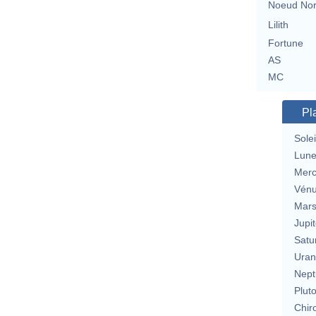
Noeud No
Lilith
Fortune
AS
MC
Pl
Solei
Lun
Merc
Vén
Mar
Jupit
Satu
Uran
Nept
Plut
Chir