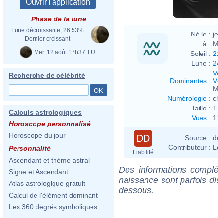
Phase de la lune
Lune décroissante, 26.53%
Né le :
j
Dernier croissant
à :
M
Mer. 12 août 17h37 T.U.
Soleil :
2
Lune :
2
V
Recherche de célébrité
Dominantes
:
V
M
Numérologie
:
c
Taille :
T
Calculs astrologiques
Vues
:
1
Horoscope personnalisé
Horoscope du jour
DD
Source :
d
Contributeur :
L
Personnalité
Fiabilité
Ascendant et thème astral
Des informations complé
Signe et Ascendant
naissance sont parfois di
Atlas astrologique gratuit
dessous.
Calcul de l'élément dominant
Les 360 degrés symboliques