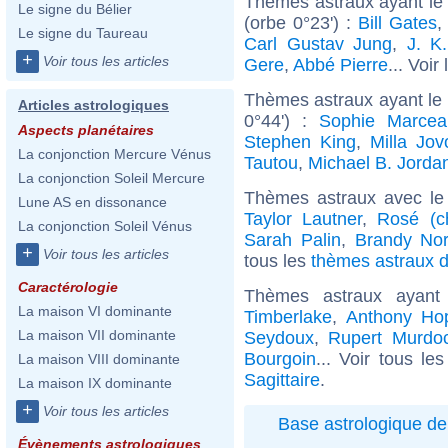
Thèmes astraux ayant le
Le signe du Bélier
(orbe 0°23') :
Bill Gates
Le signe du Taureau
Carl Gustav Jung
,
J. K
+
Voir tous les articles
Gere
,
Abbé Pierre
... Voir
Thèmes astraux ayant le
Articles astrologiques
0°44') :
Sophie Marcea
Aspects planétaires
Stephen King
,
Milla Jov
La conjonction Mercure Vénus
Tautou
,
Michael B. Jorda
La conjonction Soleil Mercure
Thèmes astraux avec le
Lune AS en dissonance
Taylor Lautner
,
Rosé (c
La conjonction Soleil Vénus
Sarah Palin
,
Brandy No
+
Voir tous les articles
tous les
thèmes astraux de
Caractérologie
Thèmes astraux ayant
La maison VI dominante
Timberlake
,
Anthony Ho
La maison VII dominante
Seydoux
,
Rupert Murdo
Bourgoin
... Voir tous le
La maison VIII dominante
Sagittaire
.
La maison IX dominante
+
Voir tous les articles
Base astrologique de
Évènements astrologiques