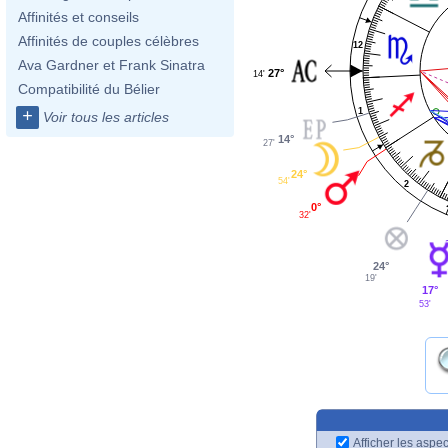
Affinités et conseils
Affinités de couples célèbres
12
Ava Gardner et Frank Sinatra
27°
14'
Compatibilité du Bélier
1
+
Voir tous les articles
14°
27'
24°
54'
2
0°
32'
24°
19'
17°
53'
Afficher les aspec