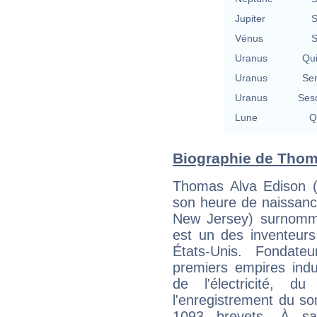
Jupiter
S
Vénus
S
Uranus
Qu
Uranus
Se
Uranus
Ses
Lune
Q
Biographie de Thoma
Thomas Alva Edison (
son heure de naissanc
New Jersey) surnomm
est un des inventeurs
États-Unis. Fondate
premiers empires indu
de l'électricité, 
l'enregistrement du s
1093 brevets. À sa 