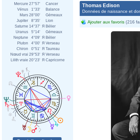
Mercure
27°57'
Cancer
Thomas Edison
Vénus
1°33'
Balance
Données de naissance et dom
Mars
28°00'
Gémeaux
Jupiter
8°35'
Lion
Ajouter aux favoris
(216 fa
Saturne
14°37'
Я
Bélier
Uranus
5°14'
Gémeaux
Neptune
4°09'
Я
Bélier
Pluton
4°00'
Я
Verseau
Chiron
0°51'
Я
Taureau
Nœud vrai
29°53'
Я
Verseau
Lilith vraie
20°23'
Я
Capricorne