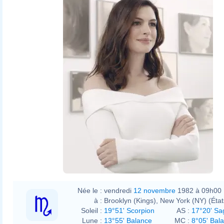
Née le :
vendredi
12 novembre
1982 à 09h00
à :
Brooklyn (Kings), New York (NY) (État
Soleil :
19°51' Scorpion
AS :
17°20' Sag
Lune :
13°55' Balance
MC :
8°05' Bal