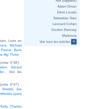
RM (rappeur)
Adam Driver
Demi Lovato
Sebastian Stan
Leonard Cohen
Gordon Ramsay
Madonna
pion, Lune en
+
Voir tous les articles
rara
,
Michael
 Pascal
,
Boris
ême
Big Three
.
orbe 0°38') :
wton
,
Gérard
fer
... Voir les
(orbe 0°47') :
 Shields
,
Joe
élébrités ayant
Kelly
,
Charles