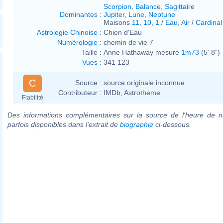
Scorpion
,
Balance
,
Sagittaire
Dominantes
:
Jupiter
,
Lune
,
Neptune
Maisons
11
,
10
,
1
/
Eau
,
Air
/
Cardinal
Astrologie Chinoise
:
Chien d'Eau
Numérologie
:
chemin de vie 7
Taille :
Anne Hathaway mesure
1m73
(5' 8")
Vues
:
341 123
C
Source :
source originale inconnue
Contributeur :
IMDb, Astrotheme
Fiabilité
Des informations complémentaires sur la source de l'heure de n
parfois disponibles dans l'extrait de
biographie
ci-dessous.