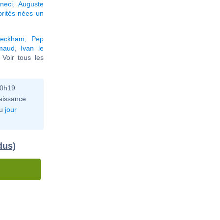
neci
,
Auguste
brités nées un
Beckham
,
Pep
maud
,
Ivan le
. Voir tous les
10h19
aissance
u
jour
dus)