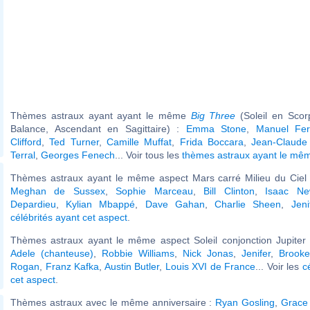
Thèmes astraux ayant ayant le même
Big Three
(Soleil en Scor
Balance, Ascendant en Sagittaire) :
Emma Stone
,
Manuel Fer
Clifford
,
Ted Turner
,
Camille Muffat
,
Frida Boccara
,
Jean-Claude
Terral
,
Georges Fenech
... Voir tous les
thèmes astraux ayant le m
Thèmes astraux ayant le même aspect Mars carré Milieu du Ciel (
Meghan de Sussex
,
Sophie Marceau
,
Bill Clinton
,
Isaac Ne
Depardieu
,
Kylian Mbappé
,
Dave Gahan
,
Charlie Sheen
,
Jeni
célébrités ayant cet aspect
.
Thèmes astraux ayant le même aspect Soleil conjonction Jupiter 
Adele (chanteuse)
,
Robbie Williams
,
Nick Jonas
,
Jenifer
,
Brooke
Rogan
,
Franz Kafka
,
Austin Butler
,
Louis XVI de France
... Voir les
c
cet aspect
.
Thèmes astraux avec le même anniversaire :
Ryan Gosling
,
Grace 