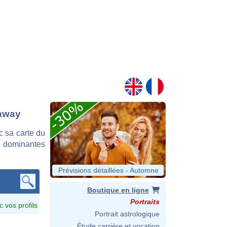
haway
 sa carte du
es dominantes
Prévisions détaillées - Automne
Boutique en ligne
Portraits
c vos profils
Portrait astrologique
Étude carrière et vocation