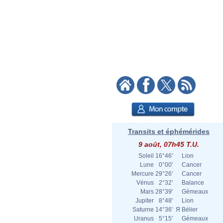
Transits et éphémérides
9 août, 07h45 T.U.
Soleil
16°46'
Lion
Lune
0°00'
Cancer
Mercure
29°26'
Cancer
Vénus
2°32'
Balance
Mars
28°39'
Gémeaux
Jupiter
8°48'
Lion
Saturne
14°36'
Я
Bélier
Uranus
5°15'
Gémeaux