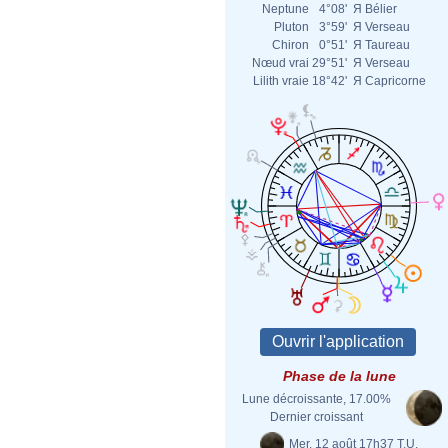
Neptune
4°08'
Я
Bélier
Pluton
3°59'
Я
Verseau
Chiron
0°51'
Я
Taureau
Nœud vrai
29°51'
Я
Verseau
Lilith vraie
18°42'
Я
Capricorne
Phase de la lune
Lune décroissante, 17.00%
Dernier croissant
Mer. 12 août 17h37 T.U.