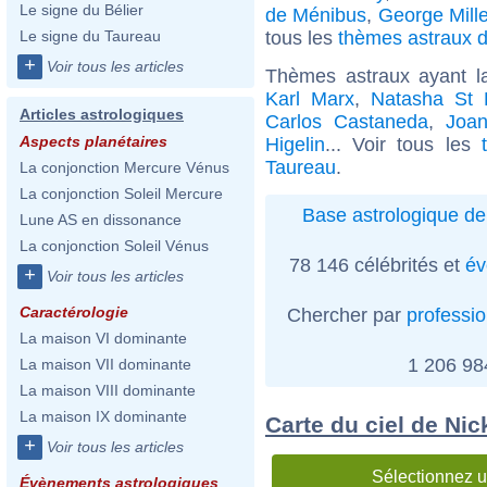
Le signe du Bélier
de Ménibus
,
George Mille
tous les
thèmes astraux d
Le signe du Taureau
+
Voir tous les articles
Thèmes astraux ayant l
Karl Marx
,
Natasha St 
Articles astrologiques
Carlos Castaneda
,
Joa
Aspects planétaires
Higelin
... Voir tous les
Taureau
.
La conjonction Mercure Vénus
La conjonction Soleil Mercure
Base astrologique de
Lune AS en dissonance
La conjonction Soleil Vénus
78 146 célébrités et
év
+
Voir tous les articles
Caractérologie
Chercher par
professi
La maison VI dominante
1 206 9
La maison VII dominante
La maison VIII dominante
La maison IX dominante
Carte du ciel de Nic
+
Voir tous les articles
Sélectionnez u
Évènements astrologiques