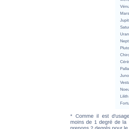
Vén
Mar
Jupit
Satu
Uran
Nept
Plut
Chir
Cérè
Pall
Jun
Vest
Noeu
Lilith
Fort
* Comme il est d'usage
moins de 1 degré de la m
prenons 2 degrés pour le