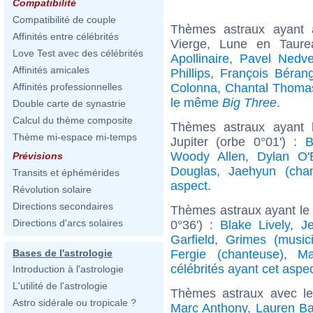
Compatibilité
Compatibilité de couple
Thèmes astraux ayant
Affinités entre célébrités
Vierge, Lune en Taur
Love Test avec des célébrités
Apollinaire
,
Pavel Nedv
Affinités amicales
Phillips
,
François Béran
Colonna
,
Chantal Thoma
Affinités professionnelles
le même
Big Three
.
Double carte de synastrie
Calcul du thème composite
Thèmes astraux ayant 
Thème mi-espace mi-temps
Jupiter (orbe 0°01') :
B
Woody Allen
,
Dylan O'
Prévisions
Douglas
,
Jaehyun (chan
Transits et éphémérides
aspect
.
Révolution solaire
Directions secondaires
Thèmes astraux ayant le
Directions d'arcs solaires
0°36') :
Blake Lively
,
J
Garfield
,
Grimes (music
Fergie (chanteuse)
,
Ma
Bases de l'astrologie
célébrités ayant cet aspe
Introduction à l'astrologie
L'utilité de l'astrologie
Thèmes astraux avec l
Astro sidérale ou tropicale ?
Marc Anthony
,
Lauren Ba