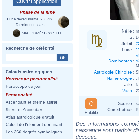
Phase de la lune
Lune décroissante, 20.54%
Dernier croissant
Né le :
m
Mer. 12 août 17h37 T.U.
à :
D
Soleil :
2
Recherche de célébrité
Lune :
1
V
Dominantes
:
V
M
Calculs astrologiques
Astrologie Chinoise
:
S
Numérologie
:
c
Horoscope personnalisé
Taille :
N
Horoscope du jour
Vues
:
2
Personnalité
Ascendant et thème astral
C
Source :
s
Contributeur :
R
Signe et Ascendant
Fiabilité
Atlas astrologique gratuit
Des informations complé
Calcul de l'élément dominant
naissance sont parfois di
Les 360 degrés symboliques
dessous.