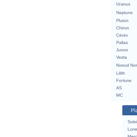
Uranus
Neptune
Pluton
Chiron
Cérès
Pallas
Junon
Vesta
Noeud No
Lilith
Fortune
AS
MC
Pl
Solei
Lun
Merc