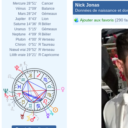
Mercure
28°51'
Cancer
Nick Jonas
Vénus
2°09'
Balance
Données de naissance et dom
Mars
28°24'
Gémeaux
Jupiter
8°43'
Lion
Ajouter aux favoris
(290 fa
Saturne
14°36'
Я
Bélier
Uranus
5°15'
Gémeaux
Neptune
4°09'
Я
Bélier
Pluton
4°00'
Я
Verseau
Chiron
0°51'
Я
Taureau
Nœud vrai
29°52'
Я
Verseau
Lilith vraie
19°21'
Я
Capricorne