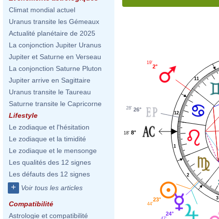
Climat mondial actuel
Uranus transite les Gémeaux
Actualité planétaire de 2025
La conjonction Jupiter Uranus
Jupiter et Saturne en Verseau
19'
2°
La conjonction Saturne Pluton
11
Jupiter arrive en Sagittaire
Uranus transite le Taureau
Saturne transite le Capricorne
28'
26°
12
Lifestyle
Le zodiaque et l'hésitation
8°
18'
Le zodiaque et la timidité
1
Le zodiaque et le mensonge
Les qualités des 12 signes
Les défauts des 12 signes
2
+
Voir tous les articles
3
23°
Compatibilité
44'
24°
Astrologie et compatibilité
47'