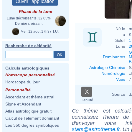
Phase de la lune
Lune décroissante, 32.05%
Dernier croissant
Né le :
m
Mer. 12 août 17h37 T.U.
à :
K
Soleil :
1
Recherche de célébrité
Lune :
2
G
Dominantes
:
M
E
Astrologie Chinoise
:
S
Calculs astrologiques
Numérologie
:
c
Horoscope personnalisé
Vues
:
7
Horoscope du jour
Personnalité
X
Source :
d
Ascendant et thème astral
Fiabilité
Signe et Ascendant
Ce thème est calculé 
Atlas astrologique gratuit
connaissez l'heure d
Calcul de l'élément dominant
d'envoyer votre i
Les 360 degrés symboliques
stars@astrotheme.fr
. Un 