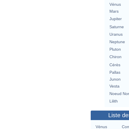
Vénus
Mars
Jupiter
Saturne
Uranus
Neptune
Pluton
Chiron
Cérès
Pallas
Junon
Vesta
Noeud No
Lilith
Liste de
Vénus
Con