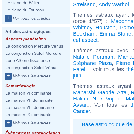
Le signe du Bélier
Streisand
,
Andy Warhol
..
Le signe du Taureau
Thèmes astraux ayant 
+
Voir tous les articles
(orbe 1°57') :
Madonna
Whitney Houston
,
Pame
Articles astrologiques
Beckham
,
Emma Stone
Aspects planétaires
cet aspect
.
La conjonction Mercure Vénus
Thèmes astraux avec l
La conjonction Soleil Mercure
Natalie Portman
,
Micha
Lune AS en dissonance
Stéphane Plaza
,
Pierre 
La conjonction Soleil Vénus
Patel
... Voir tous les
th
juin
.
+
Voir tous les articles
Thèmes astraux ayan
Caractérologie
Maharshi
,
Gabriel Attal
,
R
La maison VI dominante
Halimi
,
Nick Vujicic
,
Mah
La maison VII dominante
Avsar
... Voir tous les
t
La maison VIII dominante
Cancer
.
La maison IX dominante
+
Voir tous les articles
Base astrologique de 
Évènements astrologiques