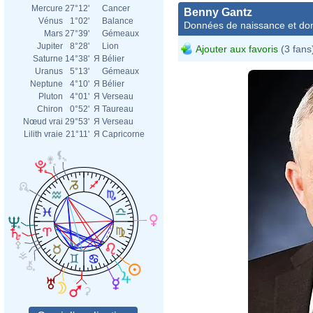
Mercure
27°12'
Cancer
Benny Gantz
Vénus
1°02'
Balance
Données de naissance et dom
Mars
27°39'
Gémeaux
Jupiter
8°28'
Lion
Ajouter aux favoris
(3 fans
Saturne
14°38'
Я
Bélier
Uranus
5°13'
Gémeaux
Neptune
4°10'
Я
Bélier
Pluton
4°01'
Я
Verseau
Chiron
0°52'
Я
Taureau
Nœud vrai
29°53'
Я
Verseau
Lilith vraie
21°11'
Я
Capricorne