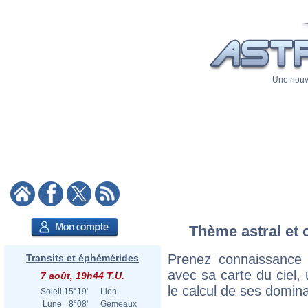
Une nouve
Thème astral et 
Prenez connaissance
Transits et éphémérides
avec sa carte du ciel, 
7 août, 19h44 T.U.
le calcul de ses domina
Soleil
15°19'
Lion
Lune
8°08'
Gémeaux