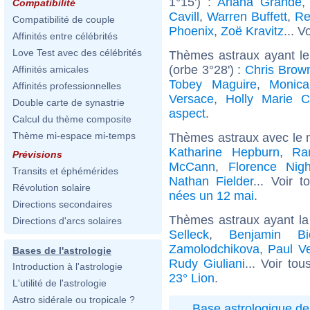
1°15') :
Ariana Grande
Compatibilité
Cavill
,
Warren Buffett
,
Re
Compatibilité de couple
Phoenix
,
Zoë Kravitz
... V
Affinités entre célébrités
Love Test avec des célébrités
Thèmes astraux ayant l
(orbe 3°28') :
Chris Brow
Affinités amicales
Tobey Maguire
,
Monica
Affinités professionnelles
Versace
,
Holly Marie 
Double carte de synastrie
aspect
.
Calcul du thème composite
Thème mi-espace mi-temps
Thèmes astraux avec le 
Katharine Hepburn
,
Ra
Prévisions
McCann
,
Florence Nigh
Transits et éphémérides
Nathan Fielder
... Voir 
Révolution solaire
nées un 12 mai
.
Directions secondaires
Thèmes astraux ayant la
Directions d'arcs solaires
Selleck
,
Benjamin Bi
Zamolodchikova
,
Paul Ve
Bases de l'astrologie
Rudy Giuliani
... Voir to
Introduction à l'astrologie
23° Lion
.
L'utilité de l'astrologie
Astro sidérale ou tropicale ?
Base astrologique de