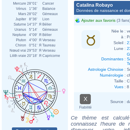
Mercure
28°01'
Cancer
Catalina Robayo
Vénus
1°36'
Balance
Données de naissance et dom
Mars
28°02'
Gémeaux
Jupiter
8°36'
Lion
Ajouter aux favoris
(3 fans
Saturne
14°37'
Я
Bélier
Uranus
5°14'
Gémeaux
Née le :
v
Neptune
4°09'
Я
Bélier
à :
P
Pluton
4°00'
Я
Verseau
Soleil :
2
Chiron
0°51'
Я
Taureau
Lune :
2
Nœud vrai
29°53'
Я
Verseau
G
Lilith vraie
20°18'
Я
Capricorne
Dominantes
:
S
T
Astrologie Chinoise
:
S
Numérologie
:
c
Taille :
C
Vues
:
8
X
Source :
d
Fiabilité
Ce thème est calculé 
connaissez l'heure de 
d'envoyer votre i