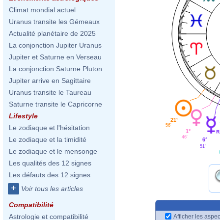
Climat mondial actuel
Uranus transite les Gémeaux
Actualité planétaire de 2025
La conjonction Jupiter Uranus
Jupiter et Saturne en Verseau
La conjonction Saturne Pluton
Jupiter arrive en Sagittaire
Uranus transite le Taureau
Saturne transite le Capricorne
Lifestyle
21°
56'
Le zodiaque et l'hésitation
1°
46'
Le zodiaque et la timidité
6°
51'
Le zodiaque et le mensonge
Les qualités des 12 signes
Les défauts des 12 signes
+
Voir tous les articles
Compatibilité
Astrologie et compatibilité
Afficher les aspec