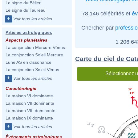
Le signe du Bélier
Le signe du Taureau
78 146 célébrités et
év
+
Voir tous les articles
Chercher par
professi
Articles astrologiques
Aspects planétaires
1 206 6
La conjonction Mercure Vénus
La conjonction Soleil Mercure
Carte du ciel de Ca
Lune AS en dissonance
La conjonction Soleil Vénus
Sélectionnez u
+
Voir tous les articles
Caractérologie
37'
13°
La maison VI dominante
La maison VII dominante
La maison VIII dominante
La maison IX dominante
15'
+
1°
Voir tous les articles
Évènements astrologiques