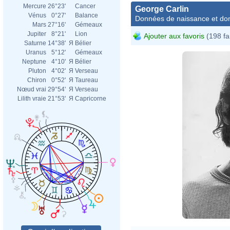
Mercure
26°23'
Cancer
George Carlin
Vénus
0°27'
Balance
Données de naissance et dom
Mars
27°16'
Gémeaux
Jupiter
8°21'
Lion
Ajouter aux favoris
(198 fa
Saturne
14°38'
Я
Bélier
Uranus
5°12'
Gémeaux
Neptune
4°10'
Я
Bélier
Pluton
4°02'
Я
Verseau
Chiron
0°52'
Я
Taureau
Nœud vrai
29°54'
Я
Verseau
Lilith vraie
21°53'
Я
Capricorne