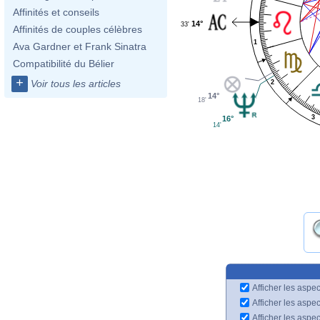
Affinités et conseils
14°
33'
Affinités de couples célèbres
1
Ava Gardner et Frank Sinatra
Compatibilité du Bélier
+
Voir tous les articles
2
14°
18'
3
16°
14'
Afficher les aspec
Afficher les aspe
Afficher les aspe