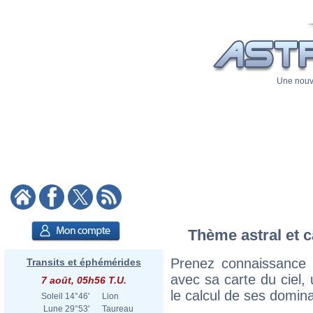
Une nouve
Thème astral et c
Prenez connaissance 
Transits et éphémérides
avec sa carte du ciel, 
7 août, 05h56 T.U.
le calcul de ses domina
Soleil
14°46'
Lion
Lune
29°53'
Taureau