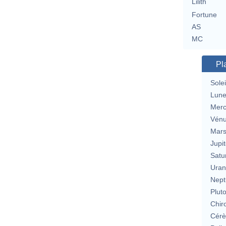
Lilith
Fortune
AS
MC
Pl
Solei
Lun
Merc
Vén
Mar
Jupit
Satu
Uran
Nept
Plut
Chir
Cérè