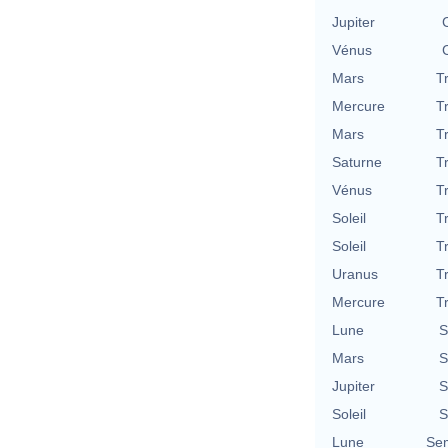
Jupiter
Vénus
Mars
T
Mercure
T
Mars
T
Saturne
T
Vénus
T
Soleil
T
Soleil
T
Uranus
T
Mercure
T
Lune
S
Mars
S
Jupiter
S
Soleil
S
Lune
Se