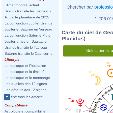
Climat mondial actuel
Chercher par
professi
Uranus transite les Gémeaux
Actualité planétaire de 2025
1 206 0
La conjonction Jupiter Uranus
Jupiter et Saturne en Verseau
Carte du ciel de Geo
La conjonction Saturne Pluton
Placidus)
Jupiter arrive en Sagittaire
Uranus transite le Taureau
Sélectionnez u
Saturne transite le Capricorne
Lifestyle
29'
Le zodiaque et l'hésitation
21°
Le zodiaque et la timidité
13'
21°
Le zodiaque et le mensonge
Les qualités des 12 signes
Les défauts des 12 signes
11
+
Voir tous les articles
43'
26°
Compatibilité
04'
0°
Astrologie et compatibilité
12