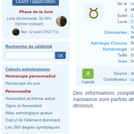
Né le :
m
à :
M
Phase de la lune
Soleil :
2
Lune décroissante, 38.39%
Lune :
2
Dernier croissant
T
Mer. 12 août 17h37 T.U.
Dominantes
:
S
M
Astrologie Chinoise
:
B
Recherche de célébrité
Numérologie
:
c
Taille :
G
Vues
:
9
Calculs astrologiques
A
Source :
d
Horoscope personnalisé
Contributeur :
L
Fiabilité
Horoscope du jour
Personnalité
Des informations complé
Ascendant et thème astral
naissance sont parfois di
dessous.
Signe et Ascendant
Atlas astrologique gratuit
Calcul de l'élément dominant
Les 360 degrés symboliques