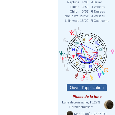
Neptune
4°08'
Я
Bélier
Pluton
3°59'
Я
Verseau
Chiron
0°51'
Я
Taureau
Nœud vrai
29°51'
Я
Verseau
Lilith vraie
18°22'
Я
Capricorne
Phase de la lune
Lune décroissante, 15.27%
Dernier croissant
Mer. 12 août 17h37 T.U.