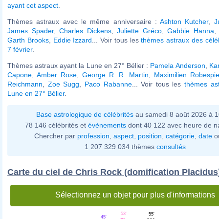
ayant cet aspect
.
Thèmes astraux avec le même anniversaire :
Ashton Kutcher
,
J
James Spader
,
Charles Dickens
,
Juliette Gréco
,
Gabbie Hanna
Garth Brooks
,
Eddie Izzard
... Voir tous les
thèmes astraux des célé
7 février
.
Thèmes astraux ayant la Lune en 27° Bélier :
Pamela Anderson
,
Ka
Capone
,
Amber Rose
,
George R. R. Martin
,
Maximilien Robespie
Reichmann
,
Zoe Sugg
,
Paco Rabanne
... Voir tous les
thèmes ast
Lune en 27° Bélier
.
Base astrologique de célébrités
au samedi 8 août 2026 à 
78 146 célébrités et
évènements
dont 40 122 avec heure de n
Chercher par
profession
,
aspect
,
position
,
catégorie
,
date
o
1 207 329 034 thèmes
consultés
Carte du ciel de Chris Rock (domification Placidus
Sélectionnez un objet pour plus d'informations
53'
55'
45'