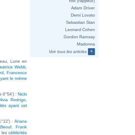
RM (rappeur)
Adam Driver
Demi Lovato
Sebastian Stan
Leonard Cohen
Gordon Ramsay
Madonna
+
Voir tous les articles
seau, Lune en
eatrice Webb
,
rd
,
Francesco
ayant le même
 0°54') :
Nicki
livia Rodrigo
,
ités ayant cet
1°12') :
Ariana
aBeouf
,
Frank
r les
célébrités