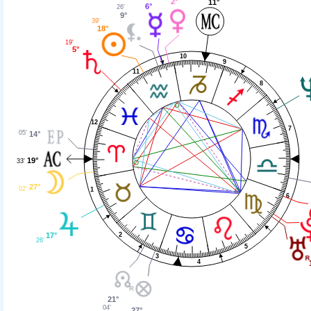
2°
11°
6°
26'
9°
39'
18°
19'
5°
10
9
11
8
12
7
05'
14°
19°
33'
27°
02'
1
6
17°
2
26'
5
3
4
21°
04'
27°