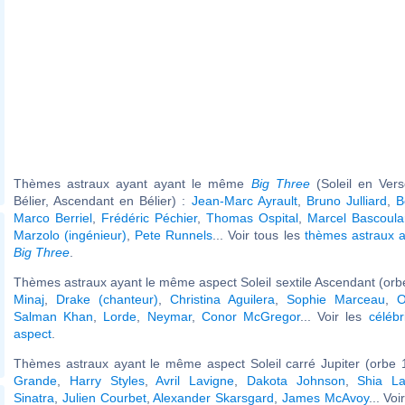
Thèmes astraux ayant ayant le même
Big Three
(Soleil en Ver
Bélier, Ascendant en Bélier) :
Jean-Marc Ayrault
,
Bruno Julliard
,
B
Marco Berriel
,
Frédéric Péchier
,
Thomas Ospital
,
Marcel Bascoula
Marzolo (ingénieur)
,
Pete Runnels
... Voir tous les
thèmes astraux 
Big Three
.
Thèmes astraux ayant le même aspect Soleil sextile Ascendant (orbe
Minaj
,
Drake (chanteur)
,
Christina Aguilera
,
Sophie Marceau
,
O
Salman Khan
,
Lorde
,
Neymar
,
Conor McGregor
... Voir les
célébr
aspect
.
Thèmes astraux ayant le même aspect Soleil carré Jupiter (orbe 
Grande
,
Harry Styles
,
Avril Lavigne
,
Dakota Johnson
,
Shia L
Sinatra
,
Julien Courbet
,
Alexander Skarsgard
,
James McAvoy
... Voi