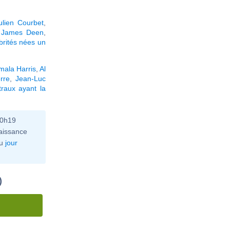
ulien Courbet
,
,
James Deen
,
brités nées un
mala Harris
,
Al
rre
,
Jean-Luc
raux ayant la
10h19
aissance
u
jour
)