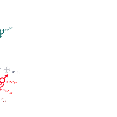
58'
19°
8°
31'
27°
27'
15°
41'
13°
48'