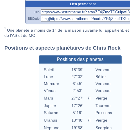
Lien permanent
Lien
BBCode
*
Une planète à moins de 1° de la maison suivante lui appartient, et 
de l'AS et du MC
Positions et aspects planétaires de Chris Rock
Positions des planètes
Soleil
18°39'
Verseau
Lune
27°02'
Bélier
Mercure
6°45'
Verseau
Vénus
2°53'
Verseau
Mars
27°27'
Я
Vierge
Jupiter
17°26'
Taureau
Saturne
5°19'
Poissons
Uranus
13°48'
Я
Vierge
Neptune
19°58'
Scorpion