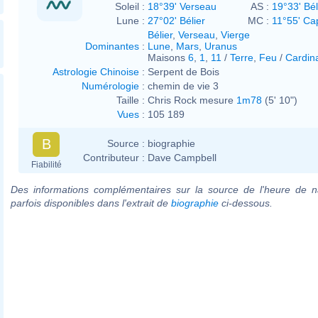
Soleil :
18°39' Verseau
AS :
19°33' Bél
Lune :
27°02' Bélier
MC :
11°55' Ca
Bélier
,
Verseau
,
Vierge
Dominantes
:
Lune
,
Mars
,
Uranus
Maisons
6
,
1
,
11
/
Terre
,
Feu
/
Cardin
Astrologie Chinoise
:
Serpent de Bois
Numérologie
:
chemin de vie 3
Taille :
Chris Rock mesure
1m78
(5' 10")
Vues
:
105 189
B
Source :
biographie
Contributeur :
Dave Campbell
Fiabilité
Des informations complémentaires sur la source de l'heure de n
parfois disponibles dans l'extrait de
biographie
ci-dessous.