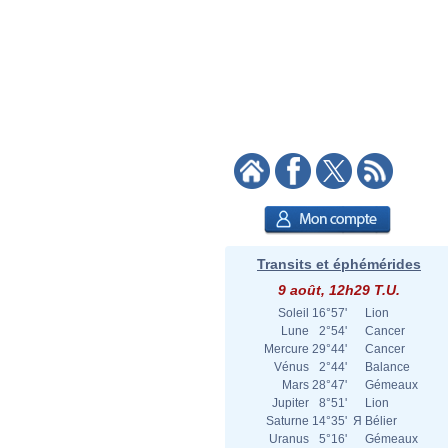
Transits et éphémérides
9 août, 12h29 T.U.
Soleil
16°57'
Lion
Lune
2°54'
Cancer
Mercure
29°44'
Cancer
Vénus
2°44'
Balance
Mars
28°47'
Gémeaux
Jupiter
8°51'
Lion
Saturne
14°35'
Я
Bélier
Uranus
5°16'
Gémeaux