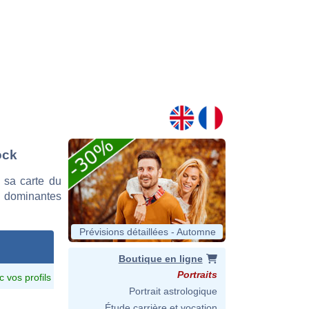
ock
 sa carte du
es dominantes
Prévisions détaillées - Automne
Boutique en ligne
Portraits
c vos profils
Portrait astrologique
Étude carrière et vocation