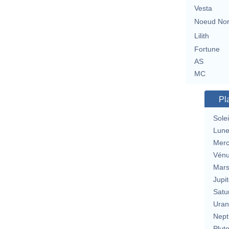
Vesta
Noeud No
Lilith
Fortune
AS
MC
Pl
Solei
Lun
Merc
Vén
Mar
Jupit
Satu
Uran
Nept
Plut