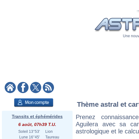
Une nouve
Thème astral et car
Prenez connaissanc
Transits et éphémérides
Aguilera avec sa cart
6 août, 07h39 T.U.
astrologique et le calc
Soleil
13°53'
Lion
Lune
16°45'
Taureau