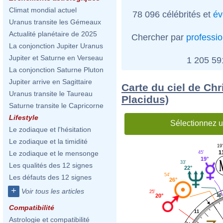
Climat mondial actuel
78 096 célébrités et
év
Uranus transite les Gémeaux
Actualité planétaire de 2025
Chercher par
professi
La conjonction Jupiter Uranus
Jupiter et Saturne en Verseau
1 205 5
La conjonction Saturne Pluton
Jupiter arrive en Sagittaire
Carte du ciel de Chr
Uranus transite le Taureau
Placidus)
Saturne transite le Capricorne
Lifestyle
Sélectionnez u
Le zodiaque et l'hésitation
Le zodiaque et la timidité
19
1
Le zodiaque et le mensonge
45'
19°
33'
Les qualités des 12 signes
22°
54'
Les défauts des 12 signes
26°
+
Voir tous les articles
25'
10
20°
Compatibilité
11
Astrologie et compatibilité