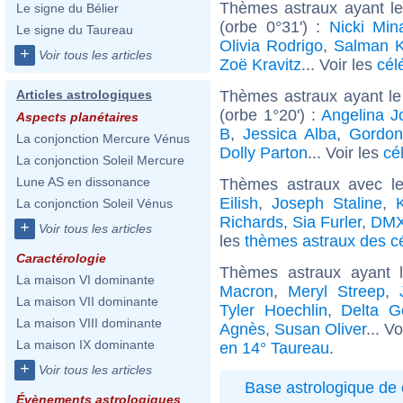
Thèmes astraux ayant le
Le signe du Bélier
(orbe 0°31') :
Nicki Min
Le signe du Taureau
Olivia Rodrigo
,
Salman 
+
Voir tous les articles
Zoë Kravitz
... Voir les
cél
Thèmes astraux ayant l
Articles astrologiques
(orbe 1°20') :
Angelina Jo
Aspects planétaires
B
,
Jessica Alba
,
Gordo
La conjonction Mercure Vénus
Dolly Parton
... Voir les
cé
La conjonction Soleil Mercure
Lune AS en dissonance
Thèmes astraux avec l
Eilish
,
Joseph Staline
,
La conjonction Soleil Vénus
Richards
,
Sia Furler
,
DMX
+
Voir tous les articles
les
thèmes astraux des c
Caractérologie
Thèmes astraux ayant 
La maison VI dominante
Macron
,
Meryl Streep
,
La maison VII dominante
Tyler Hoechlin
,
Delta G
La maison VIII dominante
Agnès
,
Susan Oliver
... V
La maison IX dominante
en 14° Taureau
.
+
Voir tous les articles
Base astrologique de 
Évènements astrologiques