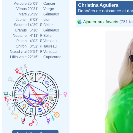
Mercure
25°09'
Cancer
Christina Aguilera
Vénus
29°31'
Vierge
Données de naissance et dom
Mars
26°39'
Gémeaux
Jupiter
8°08'
Lion
Ajouter aux favoris
(731 fa
Saturne
14°39'
Я
Bélier
Uranus
5°10'
Gémeaux
Neptune
4°11'
Я
Bélier
Pluton
4°03'
Я
Verseau
Chiron
0°52'
Я
Taureau
Nœud vrai
29°54'
Я
Verseau
Lilith vraie
22°16'
Capricorne