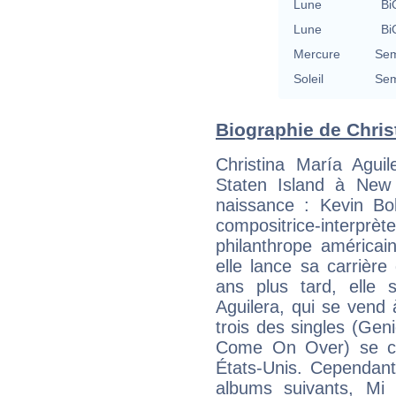
Lune
Bi
Lune
Bi
Mercure
Sem
Soleil
Sem
Biographie de Christ
Christina María Agu
Staten Island à New
naissance : Kevin Bo
compositrice-interpr
philanthrope américa
elle lance sa carrièr
ans plus tard, elle 
Aguilera, qui se vend 
trois des singles (Gen
Come On Over) se cl
États-Unis. Cependant
albums suivants, Mi