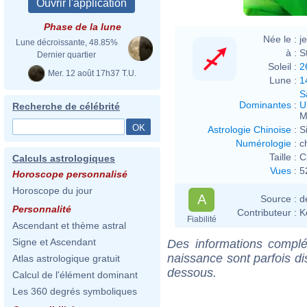
Phase de la lune
Née le :
j
Lune décroissante, 48.85%
à :
S
Dernier quartier
Soleil :
2
Mer. 12 août 17h37 T.U.
Lune :
1
S
Dominantes
:
U
Recherche de célébrité
M
Astrologie Chinoise
:
S
Numérologie
:
c
Taille :
C
Calculs astrologiques
Vues
:
5
Horoscope personnalisé
Horoscope du jour
A
Source :
d
Personnalité
Contributeur :
K
Fiabilité
Ascendant et thème astral
Signe et Ascendant
Des informations complé
naissance sont parfois di
Atlas astrologique gratuit
dessous.
Calcul de l'élément dominant
Les 360 degrés symboliques