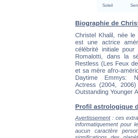
Soleil
Sem
Biographie de Christe
Christel Khalil, née 
est une actrice amér
célébrité initiale pou
Romalotti, dans la s
Restless (Les Feux de
et sa mère afro-améri
Daytime Emmys: No
Actress (2004, 2006
Outstanding Younger A
Profil astrologique de
Avertissement
: ces extra
informatiquement pour le
aucun caractère perso
significations des pla