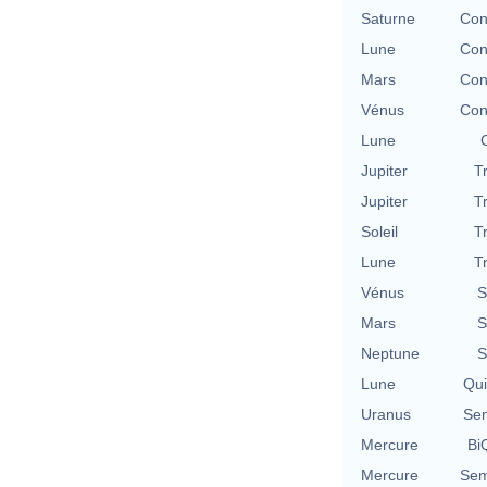
Saturne
Con
Lune
Con
Mars
Con
Vénus
Con
Lune
Jupiter
T
Jupiter
T
Soleil
T
Lune
T
Vénus
S
Mars
S
Neptune
S
Lune
Qu
Uranus
Se
Mercure
BiQ
Mercure
Sem