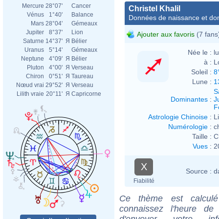
Mercure
28°07'
Cancer
Christel Khalil
Vénus
1°40'
Balance
Données de naissance et dom
Mars
28°04'
Gémeaux
Jupiter
8°37'
Lion
Ajouter aux favoris
(7 fans
Saturne
14°37'
Я
Bélier
Uranus
5°14'
Gémeaux
Née le :
l
Neptune
4°09'
Я
Bélier
à :
L
Pluton
4°00'
Я
Verseau
Soleil :
8
Chiron
0°51'
Я
Taureau
Lune :
1
Nœud vrai
29°52'
Я
Verseau
S
Lilith vraie
20°11'
Я
Capricorne
Dominantes
:
J
F
Astrologie Chinoise
:
L
Numérologie
:
c
Taille :
C
Vues
:
2
X
Source :
d
Fiabilité
Ce thème est calculé 
connaissez l'heure de 
d'envoyer votre i