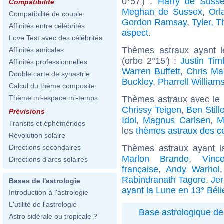
0°57') :
Harry de Suss
Compatibilité
Meghan de Sussex
,
Orl
Compatibilité de couple
Gordon Ramsay
,
Tyler, T
Affinités entre célébrités
aspect
.
Love Test avec des célébrités
Thèmes astraux ayant 
Affinités amicales
(orbe 2°15') :
Justin Tim
Affinités professionnelles
Warren Buffett
,
Chris Mar
Double carte de synastrie
Buckley
,
Pharrell William
Calcul du thème composite
Thème mi-espace mi-temps
Thèmes astraux avec le
Chrissy Teigen
,
Ben Stille
Prévisions
Idol
,
Magnus Carlsen
,
M
Transits et éphémérides
les
thèmes astraux des c
Révolution solaire
Thèmes astraux ayant l
Directions secondaires
Marlon Brando
,
Vinc
Directions d'arcs solaires
française
,
Andy Warhol
Rabindranath Tagore
,
Jer
Bases de l'astrologie
ayant la Lune en 13° Béli
Introduction à l'astrologie
L'utilité de l'astrologie
Base astrologique de
Astro sidérale ou tropicale ?