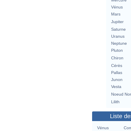
Mercure
Vénus
Mars
Jupiter
Saturne
Uranus
Neptune
Pluton
Chiron
Cérès
Pallas
Junon
Vesta
Noeud No
Lilith
Liste de
Vénus
Con