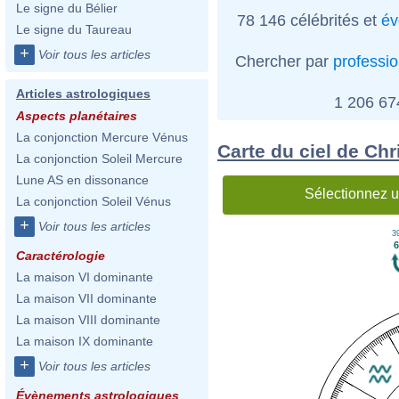
Le signe du Bélier
78 146 célébrités et
év
Le signe du Taureau
+
Voir tous les articles
Chercher par
professi
Articles astrologiques
1 206 6
Aspects planétaires
La conjonction Mercure Vénus
Carte du ciel de Chri
La conjonction Soleil Mercure
Lune AS en dissonance
Sélectionnez u
La conjonction Soleil Vénus
+
Voir tous les articles
39
6
Caractérologie
La maison VI dominante
La maison VII dominante
La maison VIII dominante
La maison IX dominante
+
Voir tous les articles
Évènements astrologiques