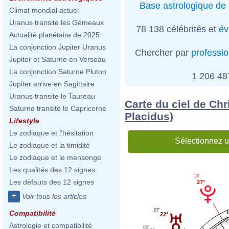
Base astrologique de 
Climat mondial actuel
Uranus transite les Gémeaux
78 138 célébrités et
év
Actualité planétaire de 2025
La conjonction Jupiter Uranus
Chercher par
professi
Jupiter et Saturne en Verseau
La conjonction Saturne Pluton
1 206 4
Jupiter arrive en Sagittaire
Uranus transite le Taureau
Carte du ciel de Chr
Saturne transite le Capricorne
Placidus)
Lifestyle
Le zodiaque et l'hésitation
Sélectionnez u
Le zodiaque et la timidité
Le zodiaque et le mensonge
Les qualités des 12 signes
18'
Les défauts des 12 signes
27°
+
Voir tous les articles
07'
Compatibilité
22°
Astrologie et compatibilité
06'