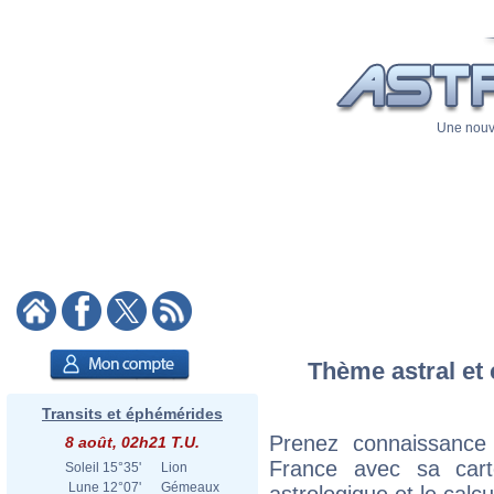
Une nouve
Thème astral et 
Transits et éphémérides
Prenez connaissance
8 août, 02h21 T.U.
France avec sa carte
Soleil
15°35'
Lion
Lune
12°07'
Gémeaux
astrologique et le calc