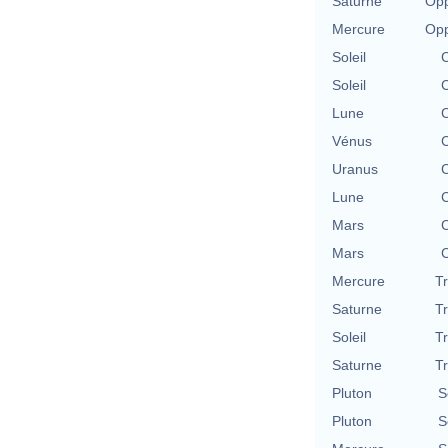
Saturne
Opp
Mercure
Opp
Soleil
C
Soleil
C
Lune
C
Vénus
C
Uranus
C
Lune
C
Mars
C
Mars
C
Mercure
T
Saturne
T
Soleil
T
Saturne
T
Pluton
S
Pluton
S