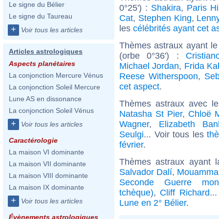
Le signe du Bélier
0°25') :
Shakira
,
Paris Hi
Le signe du Taureau
Cat
,
Stephen King
,
Lenny
les
célébrités ayant cet a
+
Voir tous les articles
Thèmes astraux ayant le
Articles astrologiques
(orbe 0°36') :
Cristia
Aspects planétaires
Michael Jordan
,
Frida Ka
Reese Witherspoon
,
Seb
La conjonction Mercure Vénus
cet aspect
.
La conjonction Soleil Mercure
Lune AS en dissonance
Thèmes astraux avec l
La conjonction Soleil Vénus
Natasha St Pier
,
Chloë 
+
Wagner
,
Elizabeth Ban
Voir tous les articles
Seulgi
... Voir tous les
th
Caractérologie
février
.
La maison VI dominante
Thèmes astraux ayant l
La maison VII dominante
Salvador Dalí
,
Mouammar
La maison VIII dominante
Seconde Guerre mond
La maison IX dominante
tchèque)
,
Cliff Richard
..
+
Voir tous les articles
Lune en 2° Bélier
.
Évènements astrologiques