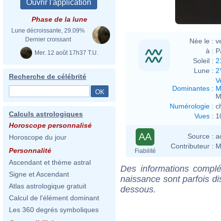
Phase de la lune
Lune décroissante, 29.09%
Dernier croissant
Née le :
v
à :
P
Mer. 12 août 17h37 T.U.
Soleil :
2
Lune :
2
Recherche de célébrité
V
Dominantes
:
M
M
Numérologie
:
c
Calculs astrologiques
Vues
:
1
Horoscope personnalisé
AA
Source :
a
Horoscope du jour
Contributeur :
M
Personnalité
Fiabilité
Ascendant et thème astral
Des informations complé
Signe et Ascendant
naissance sont parfois di
Atlas astrologique gratuit
dessous.
Calcul de l'élément dominant
Les 360 degrés symboliques