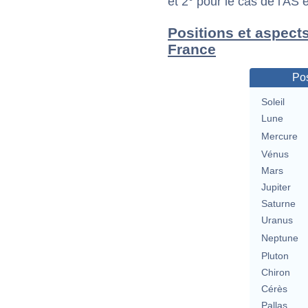
et 2° pour le cas de l'AS
Positions et aspects
France
Pos
Soleil
Lune
Mercure
Vénus
Mars
Jupiter
Saturne
Uranus
Neptune
Pluton
Chiron
Cérès
Pallas