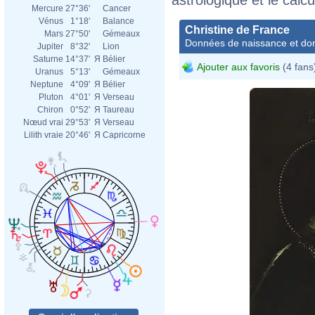
Mercure
27°36'
Cancer
Vénus
1°18'
Balance
Christine de France
Mars
27°50'
Gémeaux
Données de naissance et dom
Jupiter
8°32'
Lion
Saturne
14°37'
Я
Bélier
Ajouter aux favoris
(4 fans
Uranus
5°13'
Gémeaux
Neptune
4°09'
Я
Bélier
Pluton
4°01'
Я
Verseau
Chiron
0°52'
Я
Taureau
Nœud vrai
29°53'
Я
Verseau
Lilith vraie
20°46'
Я
Capricorne