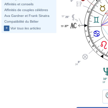
0°
Affinités et conseils
Affinités de couples célèbres
12
Ava Gardner et Frank Sinatra
57'
26°
Compatibilité du Bélier
27°
55'
+
Voir tous les articles
1
2
3
8°
24'
10°
18'