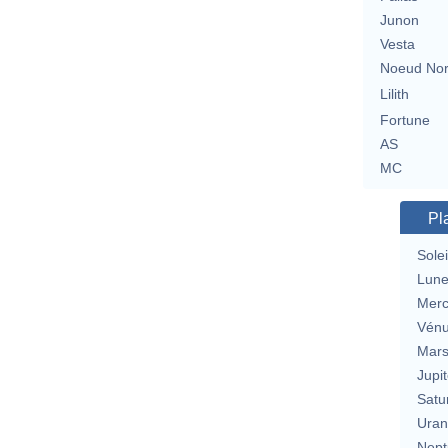
Junon
Vesta
Noeud No
Lilith
Fortune
AS
MC
Pl
Solei
Lun
Merc
Vén
Mar
Jupit
Satu
Uran
Nept