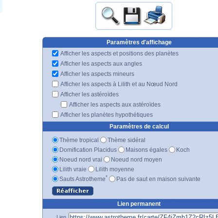
Paramètres d'affichage
Afficher les aspects et positions des planètes
Afficher les aspects aux angles
Afficher les aspects mineurs
Afficher les aspects à Lilith et au Nœud Nord
Afficher les astéroïdes
Afficher les aspects aux astéroïdes
Afficher les planètes hypothétiques
Paramètres de calcul
Thème tropical
Thème sidéral
Domification Placidus
Maisons égales
Koch
Noeud nord vrai
Noeud nord moyen
Lilith vraie
Lilith moyenne
*
Sauts Astrotheme
Pas de saut en maison suivante
Lien permanent
Lien