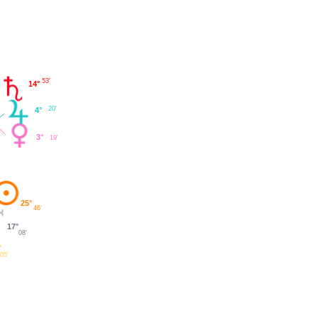
53'
14°
20'
4°
3°
19'
25°
46'
17°
08'
°
05'