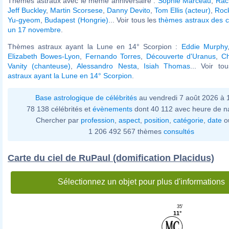
Thèmes astraux avec le même anniversaire :
Sophie Marceau
,
Rac
Jeff Buckley
,
Martin Scorsese
,
Danny Devito
,
Tom Ellis (acteur)
,
Roc
Yu-gyeom
,
Budapest (Hongrie)
... Voir tous les
thèmes astraux des c
un 17 novembre
.
Thèmes astraux ayant la Lune en 14° Scorpion :
Eddie Murphy
Elizabeth Bowes-Lyon
,
Fernando Torres
,
Découverte d'Uranus
,
Ch
Vanity (chanteuse)
,
Alessandro Nesta
,
Isiah Thomas
... Voir t
astraux ayant la Lune en 14° Scorpion
.
Base astrologique de célébrités
au vendredi 7 août 2026 à
78 138 célébrités et
évènements
dont 40 112 avec heure de n
Chercher par
profession
,
aspect
,
position
,
catégorie
,
date
o
1 206 492 567 thèmes
consultés
Carte du ciel de RuPaul (domification Placidus)
Sélectionnez un objet pour plus d'informations
35'
11°