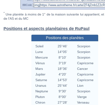
BBCode
*
Une planète à moins de 1° de la maison suivante lui appartient, et 
de l'AS et du MC
Positions et aspects planétaires de RuPaul
Positions des planètes
Soleil
25°46'
Scorpion
Lune
14°05'
Scorpion
Mercure
8°10'
Scorpion
Vénus
3°19'
Capricorne
Mars
18°36'
Cancer
Jupiter
4°20'
Capricorne
Saturne
14°53'
Capricorne
Uranus
25°44'
Lion
Neptune
9°30'
Scorpion
Pluton
8°00'
Vierge
Chiron
27°28'
Verseau