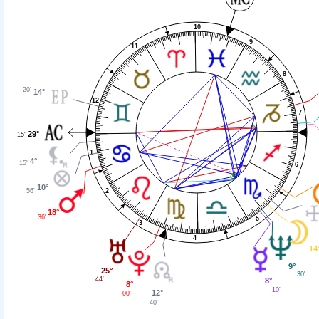
10
9
11
8
20'
14°
12
7
29°
15'
1
4°
15'
6
10°
2
56'
18°
36'
5
3
4
14
9°
25°
30'
44'
8°
8°
10'
12°
00'
40'