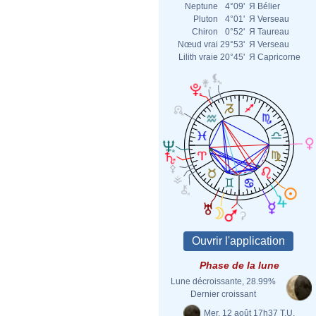
Neptune
4°09'
Я
Bélier
Pluton
4°01'
Я
Verseau
Chiron
0°52'
Я
Taureau
Nœud vrai
29°53'
Я
Verseau
Lilith vraie
20°45'
Я
Capricorne
Phase de la lune
Lune décroissante, 28.99%
Dernier croissant
Mer. 12 août 17h37 T.U.