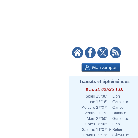
Transits et éphémérides
8 août, 02h35 T.U.
Soleil
15°36'
Lion
Lune
12°16'
Gémeaux
Mercure
27°37'
Cancer
Vénus
1°19'
Balance
Mars
27°50'
Gémeaux
Jupiter
8°32'
Lion
Saturne
14°37'
Я
Bélier
Uranus
5°13'
Gémeaux