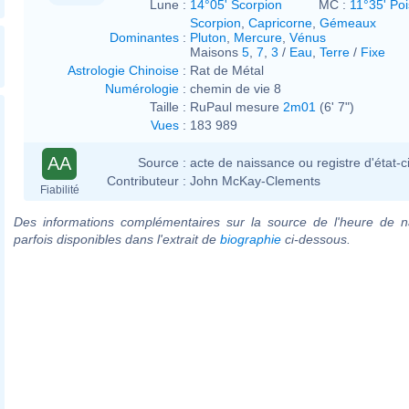
Lune :
14°05' Scorpion
MC :
11°35' Po
Scorpion
,
Capricorne
,
Gémeaux
Dominantes
:
Pluton
,
Mercure
,
Vénus
Maisons
5
,
7
,
3
/
Eau
,
Terre
/
Fixe
Astrologie Chinoise
:
Rat de Métal
Numérologie
:
chemin de vie 8
Taille :
RuPaul mesure
2m01
(6' 7")
Vues
:
183 989
AA
Source :
acte de naissance ou registre d'état-ci
Contributeur :
John McKay-Clements
Fiabilité
Des informations complémentaires sur la source de l'heure de n
parfois disponibles dans l'extrait de
biographie
ci-dessous.