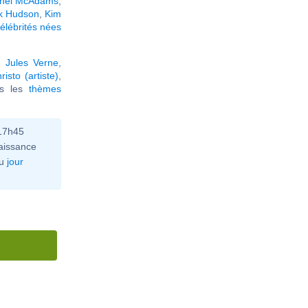
hel McAdams
,
k Hudson
,
Kim
élébrités nées
,
Jules Verne
,
risto (artiste)
,
ous les
thèmes
 17h45
aissance
u
jour