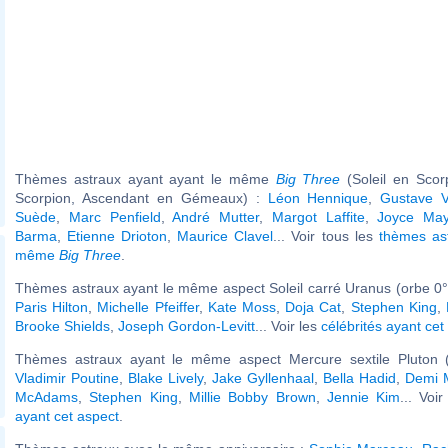
Thèmes astraux ayant ayant le même
Big Three
(Soleil en Scor
Scorpion, Ascendant en Gémeaux) :
Léon Hennique
,
Gustave V
Suède
,
Marc Penfield
,
André Mutter
,
Margot Laffite
,
Joyce May
Barma
,
Etienne Drioton
,
Maurice Clavel
... Voir tous les
thèmes ast
même
Big Three
.
Thèmes astraux ayant le même aspect Soleil carré Uranus (orbe 0°
Paris Hilton
,
Michelle Pfeiffer
,
Kate Moss
,
Doja Cat
,
Stephen King
,
Brooke Shields
,
Joseph Gordon-Levitt
... Voir les
célébrités ayant cet
Thèmes astraux ayant le même aspect Mercure sextile Pluton (
Vladimir Poutine
,
Blake Lively
,
Jake Gyllenhaal
,
Bella Hadid
,
Demi 
McAdams
,
Stephen King
,
Millie Bobby Brown
,
Jennie Kim
... Voi
ayant cet aspect
.