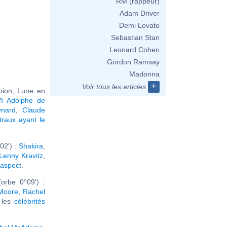
RM (rappeur)
Adam Driver
Demi Lovato
Sebastian Stan
Leonard Cohen
Gordon Ramsay
Madonna
+
Voir tous les articles
pion, Lune en
I Adolphe de
nard
,
Claude
raux ayant le
02') :
Shakira
,
Lenny Kravitz
,
 aspect
.
orbe 0°09') :
Moore
,
Rachel
r les
célébrités