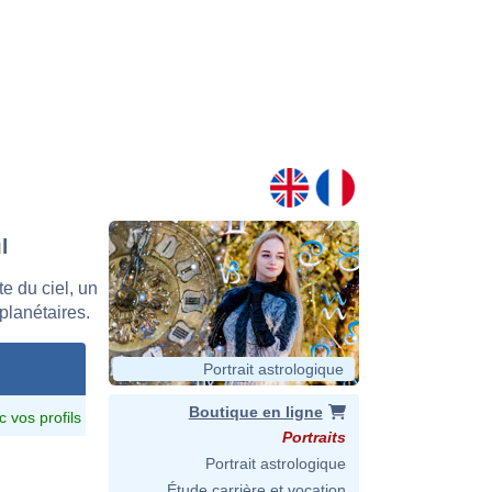
l
e du ciel, un
 planétaires.
Portrait astrologique
Boutique en ligne
c vos profils
Portraits
Portrait astrologique
Étude carrière et vocation