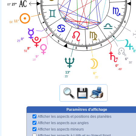
27°
07'
1
11°
6
04'
2
0°
25'
3
5
8°
4
8
51'
9°
6°
18'
30'
0°
49'
13°
6°
35'
35'
Paramètres d'affichage
Afficher les aspects et positions des planètes
Afficher les aspects aux angles
Afficher les aspects mineurs
Afficher les aspects à Lilith et au Nœud Nord