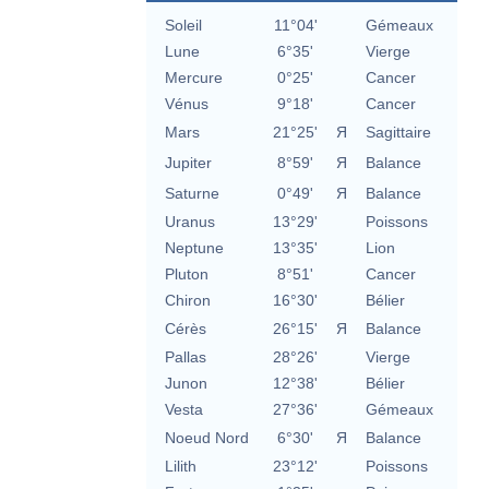
Soleil
11°04'
Gémeaux
Lune
6°35'
Vierge
Mercure
0°25'
Cancer
Vénus
9°18'
Cancer
Mars
21°25'
Я
Sagittaire
Jupiter
8°59'
Я
Balance
Saturne
0°49'
Я
Balance
Uranus
13°29'
Poissons
Neptune
13°35'
Lion
Pluton
8°51'
Cancer
Chiron
16°30'
Bélier
Cérès
26°15'
Я
Balance
Pallas
28°26'
Vierge
Junon
12°38'
Bélier
Vesta
27°36'
Gémeaux
Noeud Nord
6°30'
Я
Balance
Lilith
23°12'
Poissons