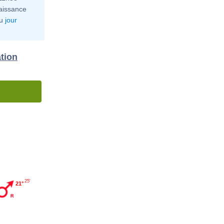
aissance
u
jour
ation
25'
21°