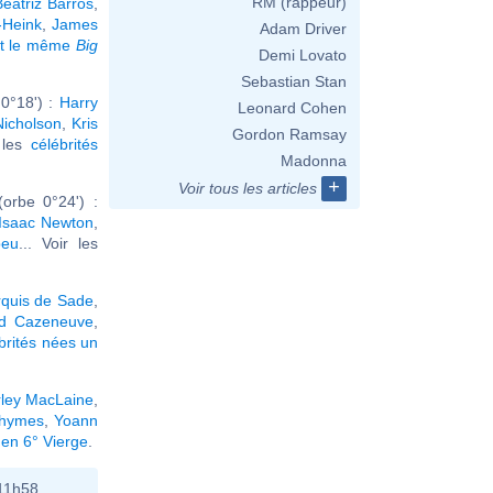
RM (rappeur)
eatriz Barros
,
-Heink
,
James
Adam Driver
nt le même
Big
Demi Lovato
Sebastian Stan
0°18') :
Harry
Leonard Cohen
Nicholson
,
Kris
Gordon Ramsay
r les
célébrités
Madonna
+
Voir tous les articles
orbe 0°24') :
Isaac Newton
,
beu
... Voir les
quis de Sade
,
rd Cazeneuve
,
brités nées un
rley MacLaine
,
Rhymes
,
Yoann
 en 6° Vierge
.
11h58