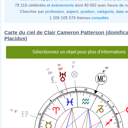
78 118 célébrités et
évènements
dont 40 092 avec heure de n
Chercher par
profession
,
aspect
,
position
,
catégorie
,
date
o
1 206 105 576 thèmes
consultés
Carte du ciel de Clair Cameron Patterson (domific
Placidus)
Sélectionnez un objet pour plus d'informations
35'
29'
1°
09'
13°
12'
4°
23°
10
11
9
8
52'
8°
12
7