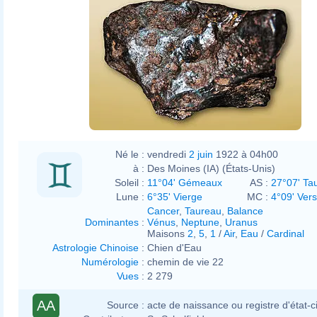
Né le :
vendredi
2 juin
1922 à 04h00
à :
Des Moines (IA) (États-Unis)
Soleil :
11°04' Gémeaux
AS :
27°07' Ta
Lune :
6°35' Vierge
MC :
4°09' Ver
Cancer
,
Taureau
,
Balance
Dominantes
:
Vénus
,
Neptune
,
Uranus
Maisons
2
,
5
,
1
/
Air
,
Eau
/
Cardinal
Astrologie Chinoise
:
Chien d'Eau
Numérologie
:
chemin de vie 22
Vues
:
2 279
AA
Source :
acte de naissance ou registre d'état-ci