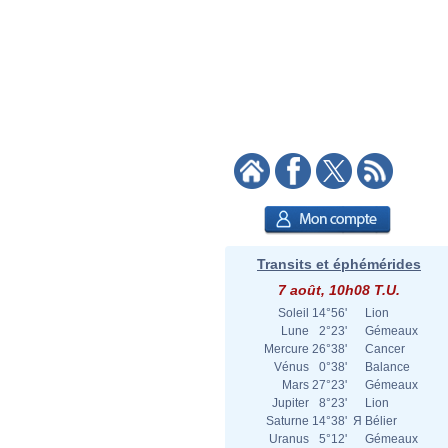
Transits et éphémérides
7 août, 10h08 T.U.
Soleil
14°56'
Lion
Lune
2°23'
Gémeaux
Mercure
26°38'
Cancer
Vénus
0°38'
Balance
Mars
27°23'
Gémeaux
Jupiter
8°23'
Lion
Saturne
14°38'
Я
Bélier
Uranus
5°12'
Gémeaux