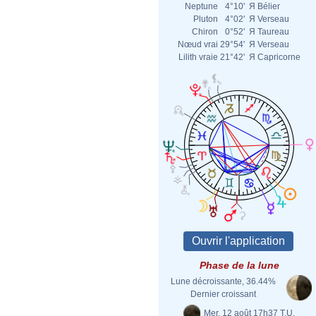
Neptune
4°10'
Я
Bélier
Pluton
4°02'
Я
Verseau
Chiron
0°52'
Я
Taureau
Nœud vrai
29°54'
Я
Verseau
Lilith vraie
21°42'
Я
Capricorne
Phase de la lune
Lune décroissante, 36.44%
Dernier croissant
Mer. 12 août 17h37 T.U.