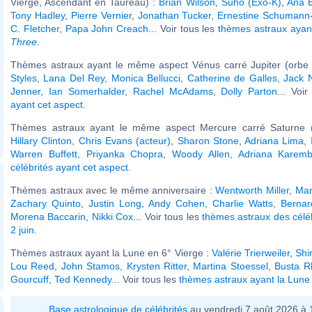
Vierge, Ascendant en Taureau) :
Brian Wilson
,
Suho (Exo-K)
,
Ana B
Tony Hadley
,
Pierre Vernier
,
Jonathan Tucker
,
Ernestine Schumann
C. Fletcher
,
Papa John Creach
... Voir tous les
thèmes astraux aya
Three
.
Thèmes astraux ayant le même aspect Vénus carré Jupiter (orbe 
Styles
,
Lana Del Rey
,
Monica Bellucci
,
Catherine de Galles
,
Jack 
Jenner
,
Ian Somerhalder
,
Rachel McAdams
,
Dolly Parton
... Voi
ayant cet aspect
.
Thèmes astraux ayant le même aspect Mercure carré Saturne (
Hillary Clinton
,
Chris Evans (acteur)
,
Sharon Stone
,
Adriana Lima
,
Warren Buffett
,
Priyanka Chopra
,
Woody Allen
,
Adriana Karem
célébrités ayant cet aspect
.
Thèmes astraux avec le même anniversaire :
Wentworth Miller
,
Mar
Zachary Quinto
,
Justin Long
,
Andy Cohen
,
Charlie Watts
,
Berna
Morena Baccarin
,
Nikki Cox
... Voir tous les
thèmes astraux des célé
2 juin
.
Thèmes astraux ayant la Lune en 6° Vierge :
Valérie Trierweiler
,
Shi
Lou Reed
,
John Stamos
,
Krysten Ritter
,
Martina Stoessel
,
Busta 
Gourcuff
,
Ted Kennedy
... Voir tous les
thèmes astraux ayant la Lune
Base astrologique de célébrités
au vendredi 7 août 2026 à 