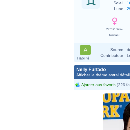
Soleil :
1
Lune :
2
27°59' Bélier
Maison I
A
Source :
d
Contributeur :
L
Fiabilité
Nelly Furtado
Afficher le thème astral détail
Ajouter aux favoris
(226 fa