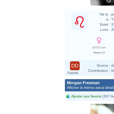
Né le :
j
à :
T
Soleil :
3
Lune :
2
10°23' Lion
Maison IX
DD
Source :
d
Contributeur :
I
Fiabilité
Morgan Freeman
Afficher le thème astral détail
Ajouter aux favoris
(307 fa