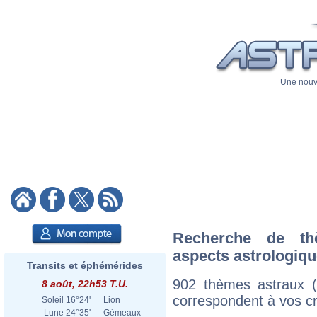
Une nouve
Recherche de th
aspects astrologiq
Transits et éphémérides
902 thèmes astraux 
8 août, 22h53 T.U.
correspondent à vos cri
Soleil
16°24'
Lion
Lune
24°35'
Gémeaux