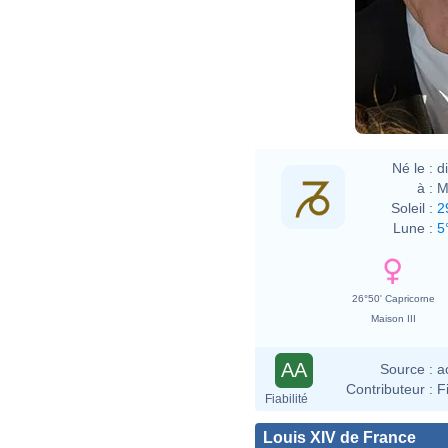
Né le :
d
à :
M
Soleil :
2
Lune :
5
26°50' Capricorne
Maison III
AA
Source :
a
Contributeur :
F
Fiabilité
Louis XIV de France