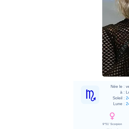
Née le :
v
à :
L
Soleil :
2
Lune :
2
9°51' Scorpion