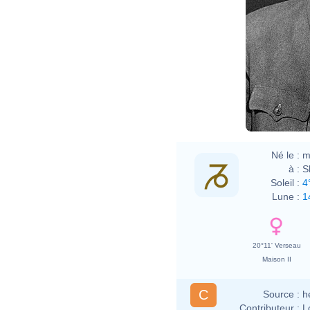
Né le :
m
à :
S
Soleil :
4
Lune :
1
20°11' Verseau
Maison II
C
Source :
h
Contributeur :
L