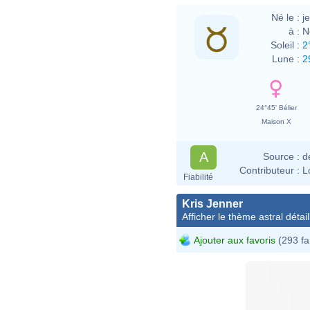
Né le :
j
à :
N
Soleil :
2
Lune :
2
24°45' Bélier
Maison X
A
Source :
d
Contributeur :
L
Fiabilité
Kris Jenner
Afficher le thème astral détail
Ajouter aux favoris
(293 fa