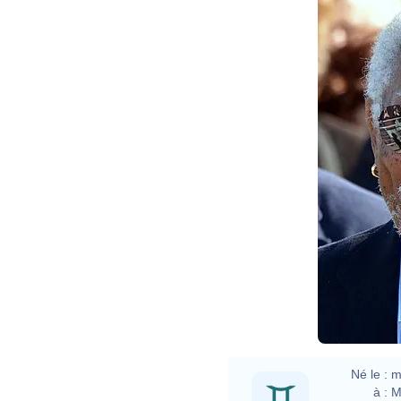
Né le :
m
à :
M