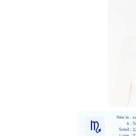
Née le :
s
à :
S
Soleil :
1
Lune :
2