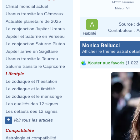
14°55' Taureau
Climat mondial actuel
Maison VII
Uranus transite les Gémeaux
Actualité planétaire de 2025
A
Source :
d
La conjonction Jupiter Uranus
Contributeur :
A
Fiabilité
Jupiter et Saturne en Verseau
La conjonction Saturne Pluton
Monica Bellucci
Afficher le thème astral détail
Jupiter arrive en Sagittaire
Uranus transite le Taureau
Ajouter aux favoris
(1 022 
Saturne transite le Capricorne
Lifestyle
Le zodiaque et l'hésitation
Le zodiaque et la timidité
Le zodiaque et le mensonge
Les qualités des 12 signes
Les défauts des 12 signes
+
Voir tous les articles
Compatibilité
Astrologie et compatibilité