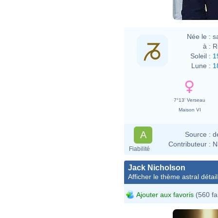
Née le :
s
à :
R
Soleil :
1
Lune :
1
7°13' Verseau
Maison VI
A
Source :
d
Contributeur :
N
Fiabilité
Jack Nicholson
Afficher le thème astral détail
Ajouter aux favoris
(560 fa