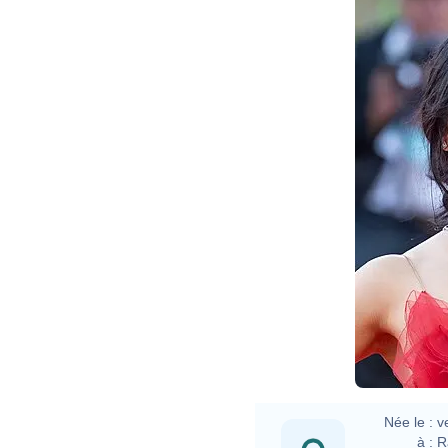
Haral
Née le :
v
à :
R