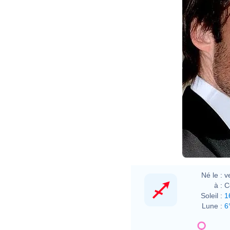
Né le :
v
à :
C
Soleil :
1
Lune :
6