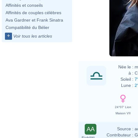
Affinités et conseils
Affinités de couples célèbres
Ava Gardner et Frank Sinatra
Compatibilité du Bélier
+
Voir tous les articles
Haral
Née le :
m
à :
Ci
Soleil :
7
Lune :
2
24°07' Lion
Maison VII
AA
Source :
a
Contributeur :
G
Fiabilité