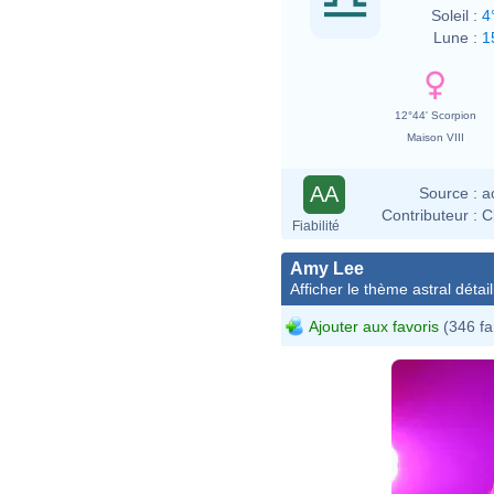
Soleil :
4
Lune :
1
12°44' Scorpion
Maison VIII
AA
Source :
a
Contributeur :
C
Fiabilité
Amy Lee
Afficher le thème astral détail
Ajouter aux favoris
(346 fa