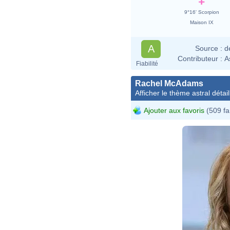
9°16' Scorpion
Maison IX
A
Source :
d
Contributeur :
A
Fiabilité
Rachel McAdams
Afficher le thème astral détail
Ajouter aux favoris
(509 fa