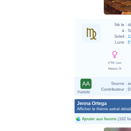
Né le :
d
à :
S
Soleil :
1
Lune :
5
3°59' Lion
Maison IX
AA
Source :
a
Contributeur :
D
Fiabilité
Jenna Ortega
Afficher le thème astral détail
Ajouter aux favoris
(162 fa