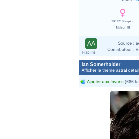
29°12' Scorpion
Maison III
AA
Source :
a
Contributeur :
V
Fiabilité
Ian Somerhalder
Afficher le thème astral détail
Ajouter aux favoris
(666 fa