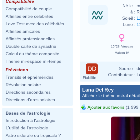
Compatibilité
Né le :
m
Compatibilité de couple
à :
R
Affinités entre célébrités
Soleil :
1
Love Test avec des célébrités
Lune :
1
Affinités amicales
Affinités professionnelles
Double carte de synastrie
15°28' Verseau
Maison IV
Calcul du thème composite
Thème mi-espace mi-temps
DD
Source :
d
Prévisions
Contributeur :
L
Transits et éphémérides
Fiabilité
Révolution solaire
Lana Del Rey
Directions secondaires
Afficher le thème astral détail
Directions d'arcs solaires
Ajouter aux favoris
(1 999 
Bases de l'astrologie
Introduction à l'astrologie
L'utilité de l'astrologie
Astro sidérale ou tropicale ?