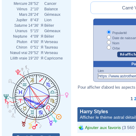
Mercure
28°52'
Cancer
Carré V
Vénus
2°10'
Balance
Mars
28°24'
Gémeaux
Jupiter
8°43'
Lion
Saturne
14°36'
Я
Bélier
Uranus
5°15'
Gémeaux
Popularité
Neptune
4°09'
Я
Bélier
Date de naissa
Pluton
4°00'
Я
Verseau
Nom
Chiron
0°51'
Я
Taureau
Orbe
Nœud vrai
29°52'
Я
Verseau
Lilith vraie
19°20'
Я
Capricorne
Pa
Lien
Pour afficher d'abord les aspects 
1
Harry Styles
Afficher le thème astral détail
Ajouter aux favoris
(3 560 