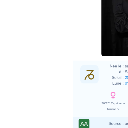
Née le :
s
à :
S
Soleil :
2
Lune :
0
26°26' Capricorne
Maison V
AA
Source :
a