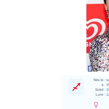
Née le :
s
à :
V
Soleil :
1
Lune :
1