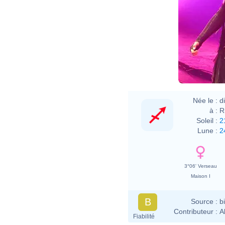
Née le :
d
à :
R
Soleil :
2
Lune :
2
3°06' Verseau
Maison I
B
Source :
b
Contributeur :
A
Fiabilité