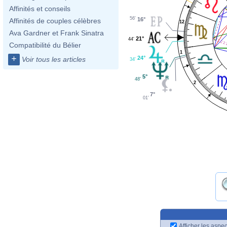
Affinités et conseils
56'
16°
Affinités de couples célèbres
12
Ava Gardner et Frank Sinatra
21°
44'
Compatibilité du Bélier
1
+
24°
Voir tous les articles
34'
5°
48'
2
7°
01'
Afficher les aspec