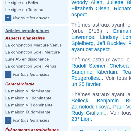
Woody Allen
,
Juliette B
Le signe du Bélier
Elizabeth Olsen
,
Richar
Le signe du Taureau
aspect
.
+
Voir tous les articles
Thèmes astraux ayant le
(orbe 0°18') :
Emman
Articles astrologiques
Lawrence
,
Lindsay Lo
Aspects planétaires
Spielberg
,
Jeff Buckley
,
La conjonction Mercure Vénus
ayant cet aspect
.
La conjonction Soleil Mercure
Thèmes astraux avec le
Lune AS en dissonance
Rudolf Steiner
,
Chelsea 
La conjonction Soleil Vénus
Sandrine Kiberlain
,
Tea
+
Voir tous les articles
Fougerolles
... Voir tous
un 25 février
.
Caractérologie
La maison VI dominante
Thèmes astraux ayant la
La maison VII dominante
Selleck
,
Benjamin Bi
La maison VIII dominante
Zamolodchikova
,
Paul Ve
La maison IX dominante
Rudy Giuliani
... Voir to
23° Lion
.
+
Voir tous les articles
Évènements astrologiques