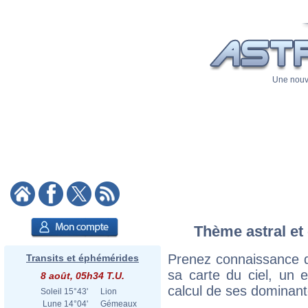
Une nouve
Thème astral et 
Prenez connaissance d
Transits et éphémérides
sa carte du ciel, un ex
8 août, 05h34 T.U.
calcul de ses dominant
Soleil
15°43'
Lion
Lune
14°04'
Gémeaux