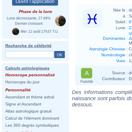
Née le :
d
Phase de la lune
à :
S
Lune décroissante, 27.68%
Soleil :
6
Dernier croissant
Lune :
2
Mer. 12 août 17h37 T.U.
V
Dominantes
:
J
M
Recherche de célébrité
Astrologie Chinoise
:
C
Numérologie
:
c
Vues
:
1
Calculs astrologiques
A
Source :
d
Horoscope personnalisé
Contributeur :
D
Fiabilité
Horoscope du jour
Personnalité
Des informations complé
Ascendant et thème astral
naissance sont parfois di
dessous.
Signe et Ascendant
Atlas astrologique gratuit
Calcul de l'élément dominant
Les 360 degrés symboliques