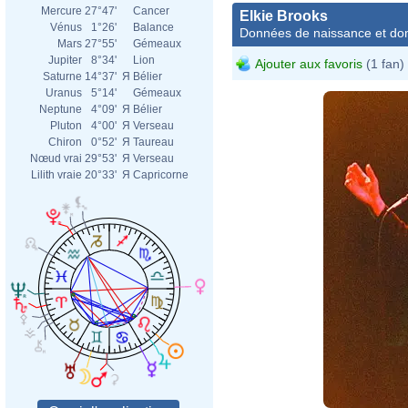
Mercure
27°47'
Cancer
Elkie Brooks
Vénus
1°26'
Balance
Données de naissance et dom
Mars
27°55'
Gémeaux
Jupiter
8°34'
Lion
Ajouter aux favoris
(1 fan)
Saturne
14°37'
Я
Bélier
Uranus
5°14'
Gémeaux
Neptune
4°09'
Я
Bélier
Pluton
4°00'
Я
Verseau
Chiron
0°52'
Я
Taureau
Nœud vrai
29°53'
Я
Verseau
Lilith vraie
20°33'
Я
Capricorne