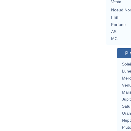
Vesta
Noeud No
Lilith
Fortune
AS
MC
Pl
Solei
Lun
Merc
Vén
Mar
Jupit
Satu
Uran
Nept
Plut