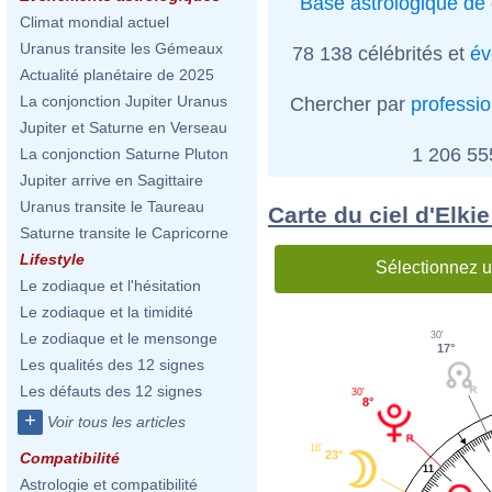
Base astrologique de 
Climat mondial actuel
Uranus transite les Gémeaux
78 138 célébrités et
év
Actualité planétaire de 2025
La conjonction Jupiter Uranus
Chercher par
professi
Jupiter et Saturne en Verseau
1 206 5
La conjonction Saturne Pluton
Jupiter arrive en Sagittaire
Uranus transite le Taureau
Carte du ciel d'Elki
Saturne transite le Capricorne
Lifestyle
Sélectionnez u
Le zodiaque et l'hésitation
Le zodiaque et la timidité
30'
Le zodiaque et le mensonge
17°
Les qualités des 12 signes
Les défauts des 12 signes
30'
8°
+
Voir tous les articles
16'
23°
Compatibilité
11
Astrologie et compatibilité