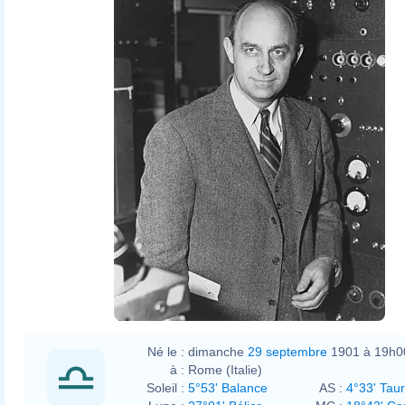
Né le :
dimanche
29 septembre
1901 à 19h0
à :
Rome (Italie)
Soleil :
5°53' Balance
AS :
4°33' Tau