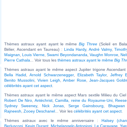
Thèmes astraux ayant ayant le même
Big Three
(Soleil en Bal
Bélier, Ascendant en Taureau) :
Linda Hardy
,
André Valmy
,
Timoth
Maignan
,
Louis Vierne
,
Swami Beyondananda
,
Vaughn Monroe
,
Nel
Pierre Cathala
... Voir tous les
thèmes astraux ayant le même
Big Th
Thèmes astraux ayant le même aspect Jupiter trigone Ascendant (
Bella Hadid
,
Arnold Schwarzenegger
,
Elizabeth Taylor
,
Jeffrey 
Benito Mussolini
,
Vivien Leigh
,
Amber Rose
,
Jean-Jacques Gold
célébrités ayant cet aspect
.
Thèmes astraux ayant le même aspect Mars sextile Milieu du Ciel 
Robert De Niro
,
Antéchrist
,
Camilla, reine du Royaume-Uni
,
Reese
Sydney Sweeney
,
Nick Jonas
,
Serge Gainsbourg
,
Bhagwan
Rajneesh
,
Zooey Deschanel
... Voir les
célébrités ayant cet aspect
.
Thèmes astraux avec le même anniversaire :
Halsey (chan
Berlusconi
,
Kevin Durant
,
Michelangelo Antonioni
,
Le Caravage
,
Yve