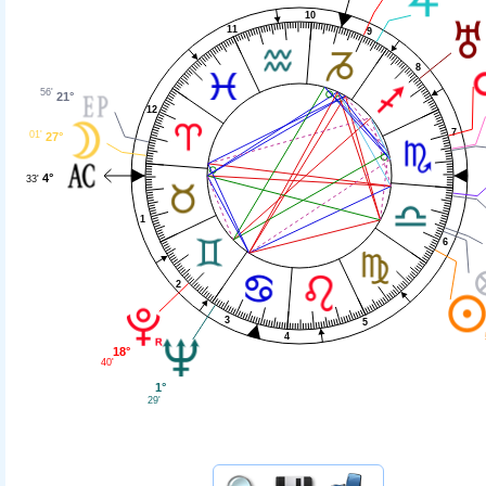
10
11
9
8
56'
21°
12
7
01'
27°
4°
33'
1
6
2
3
5
4
18°
40'
1°
29'