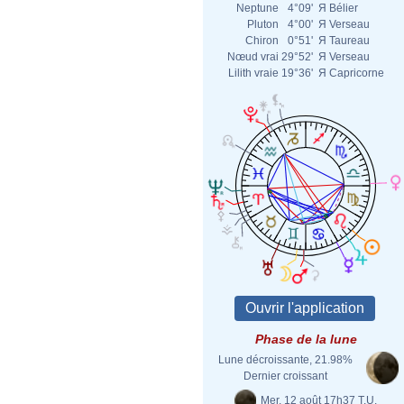
Neptune
4°09'
Я
Bélier
Pluton
4°00'
Я
Verseau
Chiron
0°51'
Я
Taureau
Nœud vrai
29°52'
Я
Verseau
Lilith vraie
19°36'
Я
Capricorne
Phase de la lune
Lune décroissante, 21.98%
Dernier croissant
Mer. 12 août 17h37 T.U.