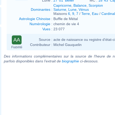
Lune :
27°01' Bélier
MC :
18°43' Ca
Capricorne
,
Balance
,
Scorpion
Dominantes
:
Saturne
,
Lune
,
Vénus
Maisons
6
,
9
,
7
/
Terre
,
Eau
/
Cardinal
Astrologie Chinoise
:
Buffle de Métal
Numérologie
:
chemin de vie 4
Vues
:
23 077
AA
Source :
acte de naissance ou registre d'état-ci
Contributeur :
Michel Gauquelin
Fiabilité
Des informations complémentaires sur la source de l'heure de n
parfois disponibles dans l'extrait de
biographie
ci-dessous.