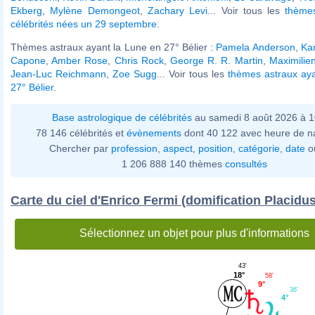
Ekberg
,
Mylène Demongeot
,
Zachary Levi
... Voir tous les
thème
célébrités nées un 29 septembre
.
Thèmes astraux ayant la Lune en 27° Bélier :
Pamela Anderson
,
Ka
Capone
,
Amber Rose
,
Chris Rock
,
George R. R. Martin
,
Maximilie
Jean-Luc Reichmann
,
Zoe Sugg
... Voir tous les
thèmes astraux aya
27° Bélier
.
Base astrologique de célébrités
au samedi 8 août 2026 à 
78 146 célébrités et
évènements
dont 40 122 avec heure de n
Chercher par
profession
,
aspect
,
position
,
catégorie
,
date
o
1 206 888 140 thèmes
consultés
Carte du ciel d'Enrico Fermi (domification Placidus
Sélectionnez un objet pour plus d'informations
43'
18°
58'
9°
36'
4°