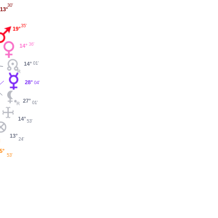
30'
13°
35'
19°
36'
14°
01'
14°
28°
04'
27°
01'
14°
53'
13°
24'
5°
53'