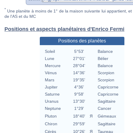
*
Une planète à moins de 1° de la maison suivante lui appartient, et 
de l'AS et du MC
Positions et aspects planétaires d'Enrico Fermi
Positions des planètes
Soleil
5°53'
Balance
Lune
27°01'
Bélier
Mercure
28°04'
Balance
Vénus
14°36'
Scorpion
Mars
19°35'
Scorpion
Jupiter
4°36'
Capricorne
Saturne
9°58'
Capricorne
Uranus
13°30'
Sagittaire
Neptune
1°29'
Cancer
Pluton
18°40'
Я
Gémeaux
Chiron
29°59'
Sagittaire
Cérès
10°26'
Я
Taureau