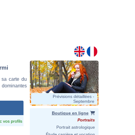
rmi
 sa carte du
es dominantes
Prévisions détaillées -
Septembre
Boutique en ligne
Portraits
c vos profils
Portrait astrologique
Étude carrière et vocation