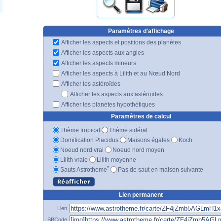
Paramètres d'affichage
Afficher les aspects et positions des planètes
Afficher les aspects aux angles
Afficher les aspects mineurs
Afficher les aspects à Lilith et au Nœud Nord
Afficher les astéroïdes
Afficher les aspects aux astéroïdes
Afficher les planètes hypothétiques
Paramètres de calcul
Thème tropical
Thème sidéral
Domification Placidus
Maisons égales
Koch
Noeud nord vrai
Noeud nord moyen
Lilith vraie
Lilith moyenne
*
Sauts Astrotheme
Pas de saut en maison suivante
Lien permanent
Lien
BBCode