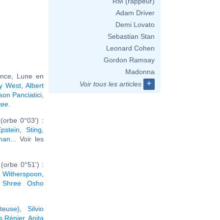
RM (rappeur)
Adam Driver
Demi Lovato
Sebastian Stan
Leonard Cohen
Gordon Ramsay
Madonna
ance, Lune en
+
Voir tous les articles
y West
,
Albert
son Panciatici
,
ree
.
orbe 0°03') :
Epstein
,
Sting
,
man
... Voir les
(orbe 0°51') :
 Witherspoon
,
 Shree Osho
teuse)
,
Silvio
s Rénier
,
Anita