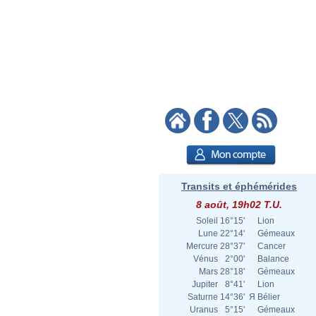
Transits et éphémérides
8 août, 19h02 T.U.
Soleil
16°15'
Lion
Lune
22°14'
Gémeaux
Mercure
28°37'
Cancer
Vénus
2°00'
Balance
Mars
28°18'
Gémeaux
Jupiter
8°41'
Lion
Saturne
14°36'
Я
Bélier
Uranus
5°15'
Gémeaux