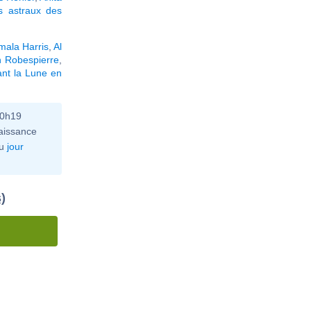
s astraux des
mala Harris
,
Al
n Robespierre
,
nt la Lune en
10h19
aissance
u
jour
)