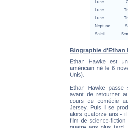
Lune
C
Lune
Tr
Lune
Tr
Neptune
S
Soleil
Sem
Biographie d'Ethan 
Ethan Hawke est un r
américain né le 6 nov
Unis).
Ethan Hawke passe s
avant de retourner au
cours de comédie a
Jersey. Puis il se prod
alors quatorze ans - i
film de science-fictio
quatre ans plus tard,