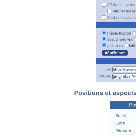
Afficher les astér
Afficher les a
Afficher les plan
Thème tropical
Noeud nord vrai
Lilith vraie
Lili
Lien
BBCode
Positions et aspect
Pos
Soleil
Lune
Mercure