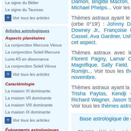
Damon
,
Brigitte Macron
,
Le signe du Bélier
Michael Phelps
... Voir le
Le signe du Taureau
+
Thèmes astraux ayant le
Voir tous les articles
(orbe 0°19') :
Johnny D
Downey Jr.
,
Françoise 
Articles astrologiques
Cassel
,
Ava Gardner
,
Ush
Aspects planétaires
cet aspect
.
La conjonction Mercure Vénus
Thèmes astraux avec l
La conjonction Soleil Mercure
Florent Pagny
,
Lamar 
Lune AS en dissonance
Magnifique
,
Sally Field
,
La conjonction Soleil Vénus
Romijn
... Voir tous les
t
+
Voir tous les articles
novembre
.
Caractérologie
Thèmes astraux ayant la
La maison VI dominante
Trisha Paytas
,
Kendji 
La maison VII dominante
Richard Wagner
,
Jason S
La maison VIII dominante
Voir tous les
thèmes astr
La maison IX dominante
Base astrologique de 
+
Voir tous les articles
Évènements astrologiques