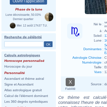
Phase de la lune
Lune décroissante, 50.03%
Dernier quartier
v
Né le :
Mer. 12 août 17h37 T.U.
i
à :
A
Soleil :
1
Recherche de célébrité
Lune :
1
S
Dominantes
:
S
E
Calculs astrologiques
Astrologie Chinoise
:
C
Horoscope personnalisé
Numérologie
:
c
Horoscope du jour
Taille :
E
Vues
:
1
Personnalité
Ascendant et thème astral
X
Source :
d
Signe et Ascendant
Fiabilité
Atlas astrologique gratuit
Calcul de l'élément dominant
Ce thème est calculé 
Les 360 degrés symboliques
connaissez l'heure de na