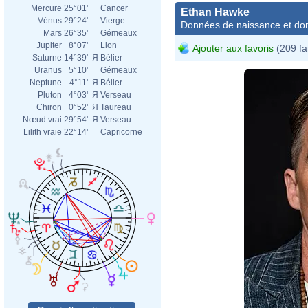
Mercure
25°01'
Cancer
Ethan Hawke
Vénus
29°24'
Vierge
Données de naissance et dom
Mars
26°35'
Gémeaux
Jupiter
8°07'
Lion
Ajouter aux favoris
(209 fa
Saturne
14°39'
Я
Bélier
Uranus
5°10'
Gémeaux
Neptune
4°11'
Я
Bélier
Pluton
4°03'
Я
Verseau
Chiron
0°52'
Я
Taureau
Nœud vrai
29°54'
Я
Verseau
Lilith vraie
22°14'
Capricorne