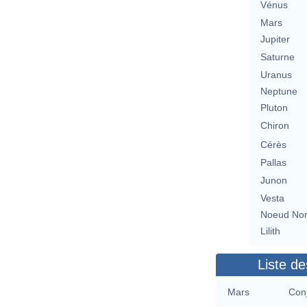
Vénus
Mars
Jupiter
Saturne
Uranus
Neptune
Pluton
Chiron
Cérès
Pallas
Junon
Vesta
Noeud No
Lilith
Liste de
Mars
Conj