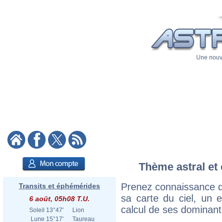
Une nouve
Thème astral et 
Prenez connaissance d
Transits et éphémérides
sa carte du ciel, un ex
6 août, 05h08 T.U.
calcul de ses dominant
Soleil
13°47'
Lion
Lune
15°17'
Taureau