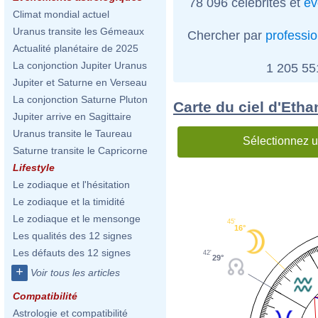
78 096 célébrités et
év
Climat mondial actuel
Uranus transite les Gémeaux
Chercher par
professi
Actualité planétaire de 2025
La conjonction Jupiter Uranus
1 205 5
Jupiter et Saturne en Verseau
La conjonction Saturne Pluton
Carte du ciel d'Eth
Jupiter arrive en Sagittaire
Uranus transite le Taureau
Sélectionnez u
Saturne transite le Capricorne
Lifestyle
Le zodiaque et l'hésitation
Le zodiaque et la timidité
Le zodiaque et le mensonge
45'
16°
Les qualités des 12 signes
Les défauts des 12 signes
42'
29°
+
Voir tous les articles
Compatibilité
Astrologie et compatibilité