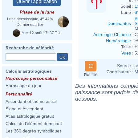
Soleil :
1
Phase de la lune
Lune :
8
B
Lune décroissante, 45.47%
Dominantes
:
S
Dernier quartier
M
Mer. 12 août 17h37 T.U.
Astrologie Chinoise
:
C
Numérologie
:
c
Taille :
H
Recherche de célébrité
Vues
:
5
C
Source :
s
Calculs astrologiques
Contributeur :
M
Fiabilité
Horoscope personnalisé
Des informations complé
Horoscope du jour
naissance sont parfois di
Personnalité
dessous.
Ascendant et thème astral
Signe et Ascendant
Atlas astrologique gratuit
Calcul de l'élément dominant
Les 360 degrés symboliques