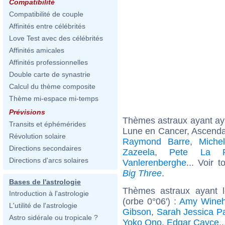
Compatibilité
Compatibilité de couple
Affinités entre célébrités
Love Test avec des célébrités
Affinités amicales
Affinités professionnelles
Double carte de synastrie
Calcul du thème composite
Thème mi-espace mi-temps
Prévisions
Thèmes astraux ayant a
Transits et éphémérides
Lune en Cancer, Ascendan
Révolution solaire
Raymond Barre
,
Miche
Directions secondaires
Zazeela
,
Pete La 
Directions d'arcs solaires
Vanlerenberghe
... Voir 
Big Three
.
Bases de l'astrologie
Thèmes astraux ayant 
Introduction à l'astrologie
(orbe 0°06') :
Amy Wine
L'utilité de l'astrologie
Gibson
,
Sarah Jessica P
Astro sidérale ou tropicale ?
Yoko Ono
,
Edgar Cayce
.