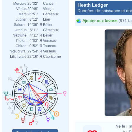
Mercure
25°32'
Cancer
Heath Ledger
Vénus
29°49'
Vierge
Données de naissance et dom
Mars
26°51'
Gémeaux
Jupiter
8°12'
Lion
Ajouter aux favoris
(971 fa
Saturne
14°39'
Я
Bélier
Uranus
5°11'
Gémeaux
Neptune
4°11'
Я
Bélier
Pluton
4°03'
Я
Verseau
Chiron
0°52'
Я
Taureau
Nœud vrai
29°54'
Я
Verseau
Lilith vraie
22°16'
Я
Capricorne
Né le :
m
à :
P