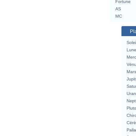
Fortune
AS
MC
Pl
Solei
Lun
Merc
Vén
Mar
Jupit
Satu
Uran
Nept
Plut
Chir
Cérè
Pall