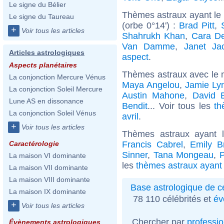
Le signe du Bélier
Thèmes astraux ayant le 
Le signe du Taureau
(orbe 0°14') :
Brad Pitt
,
+
Voir tous les articles
Shahrukh Khan
,
Cara De
Van Damme
,
Janet Ja
Articles astrologiques
aspect
.
Aspects planétaires
Thèmes astraux avec le 
La conjonction Mercure Vénus
Maya Angelou
,
Jamie Ly
La conjonction Soleil Mercure
Austin Mahone
,
David B
Lune AS en dissonance
Bendit
... Voir tous les
th
La conjonction Soleil Vénus
avril
.
+
Voir tous les articles
Thèmes astraux ayant 
Francis Cabrel
,
Emily B
Caractérologie
Sinner
,
Tana Mongeau
,
P
La maison VI dominante
les
thèmes astraux ayant
La maison VII dominante
La maison VIII dominante
Base astrologique de cé
La maison IX dominante
78 110 célébrités et
év
+
Voir tous les articles
Chercher par
professi
Évènements astrologiques