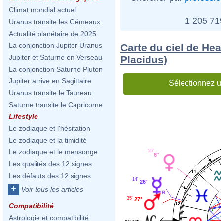
Climat mondial actuel
1 205 7
Uranus transite les Gémeaux
Actualité planétaire de 2025
La conjonction Jupiter Uranus
Carte du ciel de He
Jupiter et Saturne en Verseau
Placidus)
La conjonction Saturne Pluton
Jupiter arrive en Sagittaire
Sélectionnez u
Uranus transite le Taureau
Saturne transite le Capricorne
Lifestyle
Le zodiaque et l'hésitation
Le zodiaque et la timidité
Le zodiaque et le mensonge
55'
6°
Les qualités des 12 signes
11
Les défauts des 12 signes
14'
26°
+
Voir tous les articles
35'
27°
12
Compatibilité
Astrologie et compatibilité