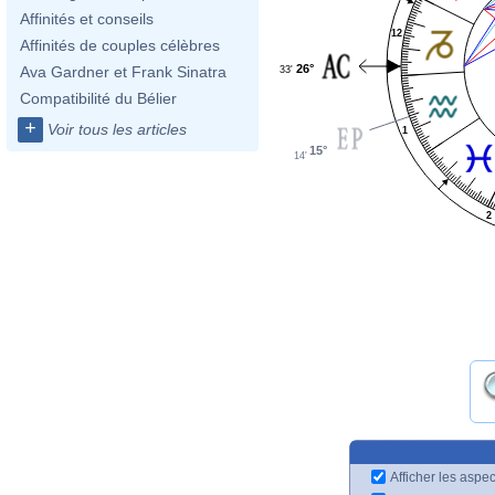
Affinités et conseils
12
Affinités de couples célèbres
26°
Ava Gardner et Frank Sinatra
33'
Compatibilité du Bélier
+
Voir tous les articles
1
15°
14'
2
Afficher les aspec