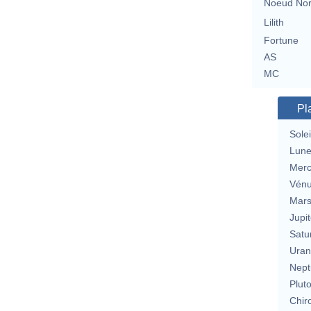
Noeud No
Lilith
Fortune
AS
MC
Pl
Solei
Lun
Merc
Vén
Mar
Jupit
Satu
Uran
Nept
Plut
Chir