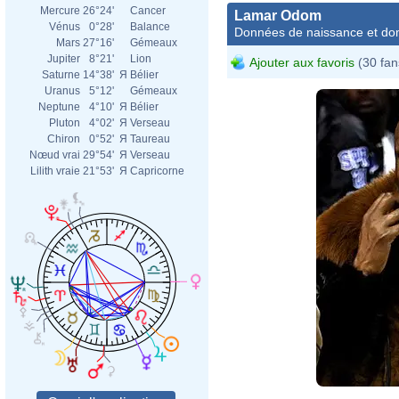
Mercure
26°24'
Cancer
Lamar Odom
Vénus
0°28'
Balance
Données de naissance et dom
Mars
27°16'
Gémeaux
Jupiter
8°21'
Lion
Ajouter aux favoris
(30 fan
Saturne
14°38'
Я
Bélier
Uranus
5°12'
Gémeaux
Neptune
4°10'
Я
Bélier
Pluton
4°02'
Я
Verseau
Chiron
0°52'
Я
Taureau
Nœud vrai
29°54'
Я
Verseau
Lilith vraie
21°53'
Я
Capricorne