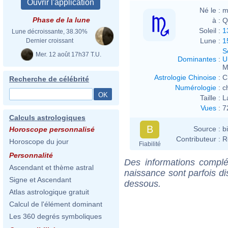
Né le :
m
Phase de la lune
à :
Q
Soleil :
1
Lune décroissante, 38.30%
Lune :
1
Dernier croissant
S
Mer. 12 août 17h37 T.U.
Dominantes
:
U
M
Astrologie Chinoise
:
C
Recherche de célébrité
Numérologie
:
c
Taille :
L
Vues
:
7
Calculs astrologiques
B
Source :
b
Horoscope personnalisé
Contributeur :
R
Horoscope du jour
Fiabilité
Personnalité
Des informations complé
Ascendant et thème astral
naissance sont parfois di
Signe et Ascendant
dessous.
Atlas astrologique gratuit
Calcul de l'élément dominant
Les 360 degrés symboliques