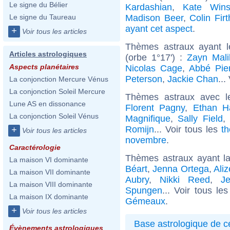
Le signe du Bélier
Kardashian
,
Kate Wins
Madison Beer
,
Colin Firt
Le signe du Taureau
ayant cet aspect
.
+
Voir tous les articles
Thèmes astraux ayant l
Articles astrologiques
(orbe 1°17') :
Zayn Mali
Aspects planétaires
Nicolas Cage
,
Abbé Pie
Peterson
,
Jackie Chan
...
La conjonction Mercure Vénus
La conjonction Soleil Mercure
Thèmes astraux avec l
Lune AS en dissonance
Florent Pagny
,
Ethan H
La conjonction Soleil Vénus
Magnifique
,
Sally Field
,
Romijn
... Voir tous les
t
+
Voir tous les articles
novembre
.
Caractérologie
Thèmes astraux ayant 
La maison VI dominante
Béart
,
Jenna Ortega
,
Ali
La maison VII dominante
Aubry
,
Nikki Reed
,
J
La maison VIII dominante
Spungen
... Voir tous le
La maison IX dominante
Gémeaux
.
+
Voir tous les articles
Base astrologique de cé
Évènements astrologiques