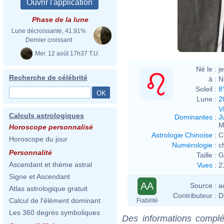
Phase de la lune
Lune décroissante, 41.91%
Dernier croissant
Mer. 12 août 17h37 T.U.
Né le :
j
Recherche de célébrité
à :
N
Soleil :
8
Lune :
2
V
Calculs astrologiques
Dominantes
:
J
M
Horoscope personnalisé
Astrologie Chinoise
:
C
Horoscope du jour
Numérologie
:
c
Personnalité
Taille :
G
Ascendant et thème astral
Vues
:
2
Signe et Ascendant
AA
Source :
a
Atlas astrologique gratuit
Contributeur :
D
Calcul de l'élément dominant
Fiabilité
Les 360 degrés symboliques
Des informations complé