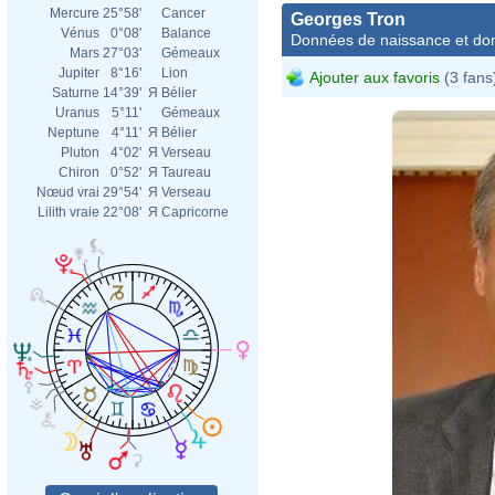
Mercure
25°58'
Cancer
Georges Tron
Vénus
0°08'
Balance
Données de naissance et dom
Mars
27°03'
Gémeaux
Jupiter
8°16'
Lion
Ajouter aux favoris
(3 fans
Saturne
14°39'
Я
Bélier
Uranus
5°11'
Gémeaux
Neptune
4°11'
Я
Bélier
Pluton
4°02'
Я
Verseau
Chiron
0°52'
Я
Taureau
Nœud vrai
29°54'
Я
Verseau
Lilith vraie
22°08'
Я
Capricorne