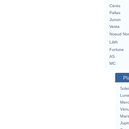
Cérès
Pallas
Junon
Vesta
Noeud No
Lilith
Fortune
AS
MC
Pl
Solei
Lun
Merc
Vén
Mar
Jupit