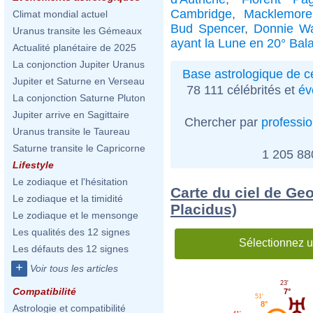
Cambridge
,
Macklemore
Climat mondial actuel
Bud Spencer
,
Donnie Wa
Uranus transite les Gémeaux
ayant la Lune en 20° Bal
Actualité planétaire de 2025
La conjonction Jupiter Uranus
Base astrologique de cé
Jupiter et Saturne en Verseau
78 111 célébrités et
év
La conjonction Saturne Pluton
Jupiter arrive en Sagittaire
Chercher par
professi
Uranus transite le Taureau
Saturne transite le Capricorne
1 205 8
Lifestyle
Le zodiaque et l'hésitation
Carte du ciel de Ge
Le zodiaque et la timidité
Placidus)
Le zodiaque et le mensonge
Les qualités des 12 signes
Sélectionnez u
Les défauts des 12 signes
+
Voir tous les articles
23'
Compatibilité
7°
51'
8°
Astrologie et compatibilité