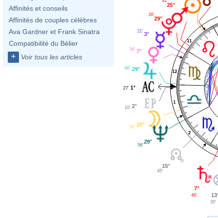
41'
25°
Affinités et conseils
26'
29°
Affinités de couples célèbres
Ava Gardner et Frank Sinatra
21'
3°
11
Compatibilité du Bélier
34'
7°
+
Voir tous les articles
00'
29°
12
1°
27'
1
2°
10'
20°
54'
2
29°
56'
15°
45'
7°
13
46'
30'