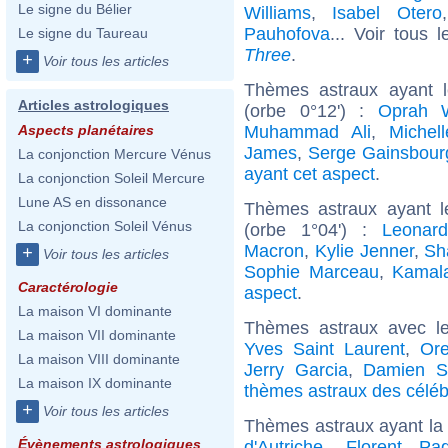
Le signe du Bélier
Williams
,
Isabel Otero
Pauhofova
... Voir tous 
Le signe du Taureau
Three
.
+
Voir tous les articles
Thèmes astraux ayant 
Articles astrologiques
(orbe 0°12') :
Oprah W
Muhammad Ali
,
Michell
Aspects planétaires
James
,
Serge Gainsbour
La conjonction Mercure Vénus
ayant cet aspect
.
La conjonction Soleil Mercure
Lune AS en dissonance
Thèmes astraux ayant l
La conjonction Soleil Vénus
(orbe 1°04') :
Leonard
Macron
,
Kylie Jenner
,
Sh
+
Voir tous les articles
Sophie Marceau
,
Kamala
Caractérologie
aspect
.
La maison VI dominante
Thèmes astraux avec l
La maison VII dominante
Yves Saint Laurent
,
Ore
La maison VIII dominante
Jerry Garcia
,
Damien S
La maison IX dominante
thèmes astraux des céléb
+
Voir tous les articles
Thèmes astraux ayant la
Évènements astrologiques
d'Autriche
,
Florent Pa