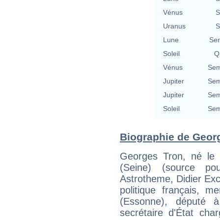
Vénus
S
Uranus
S
Lune
Se
Soleil
Qu
Vénus
Sem
Jupiter
Sem
Jupiter
Sem
Soleil
Sem
Biographie de Georg
Georges Tron, né le 
(Seine) (source p
Astrotheme, Didier Ex
politique français, 
(Essonne), député à 
secrétaire d'État cha