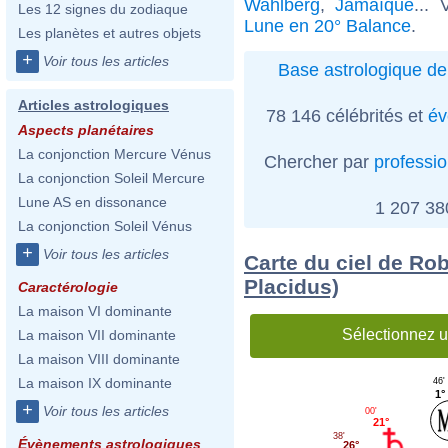
Wahlberg
,
Jamaïque
...
Les 12 signes du zodiaque
Lune en 20° Balance
.
Les planètes et autres objets
+
Voir tous les articles
Base astrologique de
Articles astrologiques
78 146 célébrités et
év
Aspects planétaires
La conjonction Mercure Vénus
Chercher par
professi
La conjonction Soleil Mercure
Lune AS en dissonance
1 207 3
La conjonction Soleil Vénus
+
Voir tous les articles
Carte du ciel de Ro
Placidus)
Caractérologie
La maison VI dominante
Sélectionnez u
La maison VII dominante
La maison VIII dominante
La maison IX dominante
46'
1°
+
Voir tous les articles
00'
21°
38'
Évènements astrologiques
26°