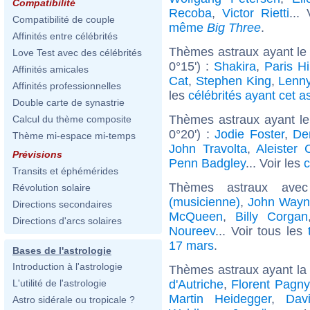
Compatibilité
Recoba
,
Victor Rietti
...
Compatibilité de couple
même
Big Three
.
Affinités entre célébrités
Thèmes astraux ayant le
Love Test avec des célébrités
0°15') :
Shakira
,
Paris Hi
Affinités amicales
Cat
,
Stephen King
,
Lenny
Affinités professionnelles
les
célébrités ayant cet a
Double carte de synastrie
Thèmes astraux ayant l
Calcul du thème composite
0°20') :
Jodie Foster
,
De
Thème mi-espace mi-temps
John Travolta
,
Aleister 
Prévisions
Penn Badgley
... Voir les
c
Transits et éphémérides
Thèmes astraux ave
Révolution solaire
(musicienne)
,
John Wayn
Directions secondaires
McQueen
,
Billy Corgan
Directions d'arcs solaires
Noureev
... Voir tous les
17 mars
.
Bases de l'astrologie
Introduction à l'astrologie
Thèmes astraux ayant la
d'Autriche
,
Florent Pagny
L'utilité de l'astrologie
Martin Heidegger
,
Dav
Astro sidérale ou tropicale ?