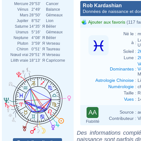
Mercure
29°53'
Cancer
Rob Kardashian
Vénus
2°49'
Balance
Données de naissance et dom
Mars
28°50'
Gémeaux
Jupiter
8°52'
Lion
Ajouter aux favoris
(117 fa
Saturne
14°35'
Я
Bélier
Uranus
5°16'
Gémeaux
Né le :
m
Neptune
4°08'
Я
Bélier
L
à :
Pluton
3°59'
Я
Verseau
U
Chiron
0°51'
Я
Taureau
Soleil :
2
Nœud vrai
29°51'
Я
Verseau
Lune :
2
Lilith vraie
18°13'
Я
Capricorne
V
Dominantes
:
V
M
Astrologie Chinoise
:
L
Numérologie
:
c
Taille :
R
Vues
:
1
AA
Source :
a
Contributeur :
V
Fiabilité
Des informations complé
naissance sont parfois di