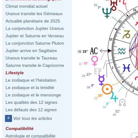
51'
Climat mondial actuel
7°
10
Uranus transite les Gémeaux
Actualité planétaire de 2025
11
La conjonction Jupiter Uranus
Jupiter et Saturne en Verseau
12
La conjonction Saturne Pluton
Jupiter arrive en Sagittaire
15°
59'
Uranus transite le Taureau
16°
42'
Saturne transite le Capricorne
1
Lifestyle
27°
28'
Le zodiaque et l'hésitation
0°
Le zodiaque et la timidité
58'
2
Le zodiaque et le mensonge
26°
22'
Les qualités des 12 signes
3°
31'
Les défauts des 12 signes
11°
29'
+
Voir tous les articles
Compatibilité
Astrologie et compatibilité