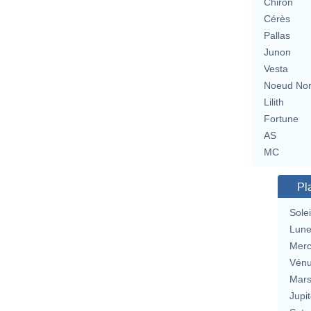
Chiron
Cérès
Pallas
Junon
Vesta
Noeud No
Lilith
Fortune
AS
MC
Pl
Solei
Lun
Merc
Vén
Mar
Jupit