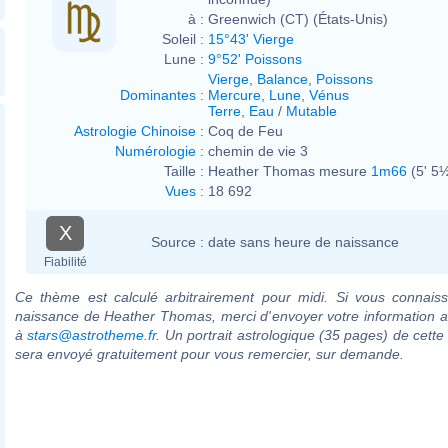
à :
Greenwich (CT) (États-Unis)
Soleil :
15°43' Vierge
Lune :
9°52' Poissons
Vierge
,
Balance
,
Poissons
Dominantes
:
Mercure
,
Lune
,
Vénus
Terre
,
Eau
/
Mutable
Astrologie Chinoise
:
Coq de Feu
Numérologie
:
chemin de vie 3
Taille :
Heather Thomas mesure
1m66
(5' 5½
Vues
:
18 692
X
Source :
date sans heure de naissance
Fiabilité
Ce thème est calculé arbitrairement pour midi. Si vous connaiss
naissance de Heather Thomas, merci d'envoyer votre information 
à
stars@astrotheme.fr
. Un portrait astrologique (35 pages) de cette
sera envoyé gratuitement pour vous remercier, sur demande.