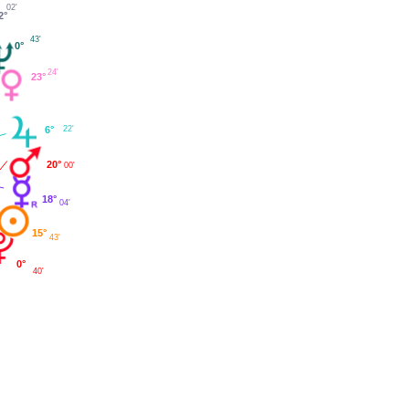
02'
2°
43'
0°
24'
23°
22'
6°
20°
00'
18°
04'
15°
43'
0°
40'