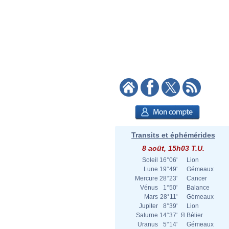
Transits et éphémérides
8 août, 15h03 T.U.
Soleil
16°06'
Lion
Lune
19°49'
Gémeaux
Mercure
28°23'
Cancer
Vénus
1°50'
Balance
Mars
28°11'
Gémeaux
Jupiter
8°39'
Lion
Saturne
14°37'
Я
Bélier
Uranus
5°14'
Gémeaux