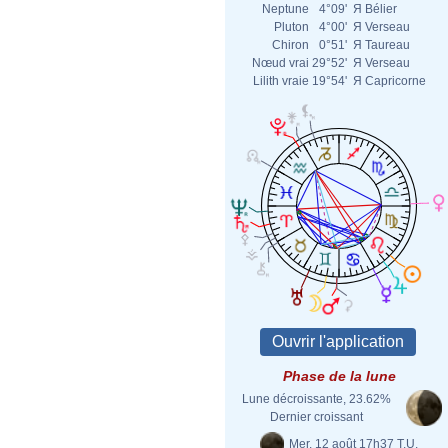
Neptune
4°09'
Я
Bélier
Pluton
4°00'
Я
Verseau
Chiron
0°51'
Я
Taureau
Nœud vrai
29°52'
Я
Verseau
Lilith vraie
19°54'
Я
Capricorne
Phase de la lune
Lune décroissante, 23.62%
Dernier croissant
Mer. 12 août 17h37 T.U.