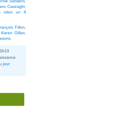
rnie Sanders
,
ano Casiraghi
,
és nées un 8
rançois Fillon
,
,
Karen Gillan
,
issons
.
10h19
aissance
u
jour