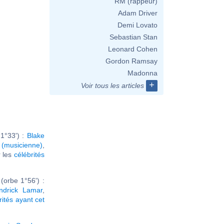
RM (rappeur)
Adam Driver
Demi Lovato
Sebastian Stan
Leonard Cohen
Gordon Ramsay
Madonna
+
Voir tous les articles
1°33') :
Blake
(musicienne)
,
r les
célébrités
orbe 1°56') :
ndrick Lamar
,
rités ayant cet