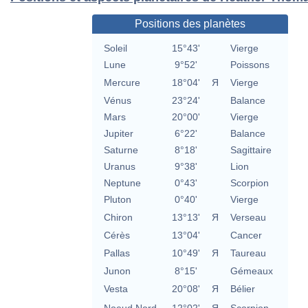
Positions des planètes
Soleil
15°43'
Vierge
Lune
9°52'
Poissons
Mercure
18°04'
Я
Vierge
Vénus
23°24'
Balance
Mars
20°00'
Vierge
Jupiter
6°22'
Balance
Saturne
8°18'
Sagittaire
Uranus
9°38'
Lion
Neptune
0°43'
Scorpion
Pluton
0°40'
Vierge
Chiron
13°13'
Я
Verseau
Cérès
13°04'
Cancer
Pallas
10°49'
Я
Taureau
Junon
8°15'
Gémeaux
Vesta
20°08'
Я
Bélier