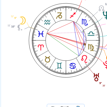
1
52'
9°
11'
10°
9°
38'