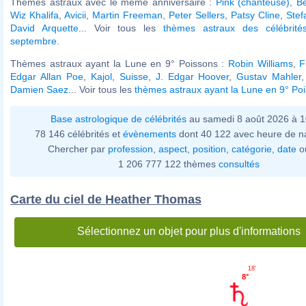
Thèmes astraux avec le même anniversaire :
Pink (chanteuse)
,
Be
Wiz Khalifa
,
Avicii
,
Martin Freeman
,
Peter Sellers
,
Patsy Cline
,
Stef
David Arquette
... Voir tous les
thèmes astraux des célébrit
septembre
.
Thèmes astraux ayant la Lune en 9° Poissons :
Robin Williams
,
F
Edgar Allan Poe
,
Kajol
,
Suisse
,
J. Edgar Hoover
,
Gustav Mahler
Damien Saez
... Voir tous les
thèmes astraux ayant la Lune en 9° Po
Base astrologique de célébrités
au samedi 8 août 2026 à 
78 146 célébrités et
évènements
dont 40 122 avec heure de n
Chercher par
profession
,
aspect
,
position
,
catégorie
,
date
o
1 206 777 122 thèmes
consultés
Carte du ciel de Heather Thomas
Sélectionnez un objet pour plus d'informations
18'
8°