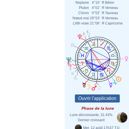
Neptune
4°10'
Я
Bélier
Pluton
4°01'
Я
Verseau
Chiron
0°52'
Я
Taureau
Nœud vrai
29°53'
Я
Verseau
Lilith vraie
21°06'
Я
Capricorne
Phase de la lune
Lune décroissante, 31.43%
Dernier croissant
Mer. 12 août 17h37 T.U.