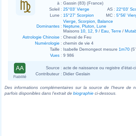
à :
Gassin (83) (France)
Soleil :
25°03' Vierge
AS :
22°03' Sc
Lune :
15°27' Scorpion
MC :
5°56' Vier
Vierge
,
Scorpion
,
Balance
Dominantes
:
Neptune
,
Pluton
,
Lune
Maisons
10
,
12
,
9
/
Eau
,
Terre
/
Mutab
Astrologie Chinoise
:
Cheval de Feu
Numérologie
:
chemin de vie 4
Taille :
Isabelle Demongeot mesure
1m70
(5'
Vues
:
9 986
AA
Source :
acte de naissance ou registre d'état-ci
Contributeur :
Didier Geslain
Fiabilité
Des informations complémentaires sur la source de l'heure de n
parfois disponibles dans l'extrait de
biographie
ci-dessous.