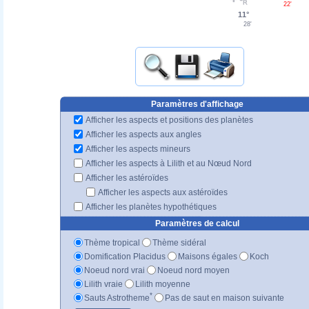
22'
11°
28'
Paramètres d'affichage
Afficher les aspects et positions des planètes
Afficher les aspects aux angles
Afficher les aspects mineurs
Afficher les aspects à Lilith et au Nœud Nord
Afficher les astéroïdes
Afficher les aspects aux astéroïdes
Afficher les planètes hypothétiques
Paramètres de calcul
Thème tropical
Thème sidéral
Domification Placidus
Maisons égales
Koch
Noeud nord vrai
Noeud nord moyen
Lilith vraie
Lilith moyenne
*
Sauts Astrotheme
Pas de saut en maison suivante