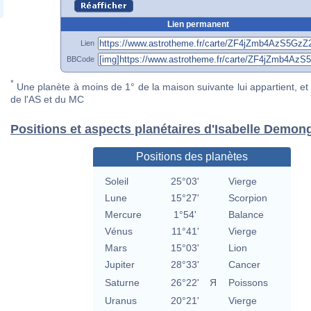
Lien permanent
Lien
BBCode
*
Une planète à moins de 1° de la maison suivante lui appartient, et 
de l'AS et du MC
Positions et aspects planétaires d'Isabelle Demon
Positions des planètes
Soleil
25°03'
Vierge
Lune
15°27'
Scorpion
Mercure
1°54'
Balance
Vénus
11°41'
Vierge
Mars
15°03'
Lion
Jupiter
28°33'
Cancer
Saturne
26°22'
Я
Poissons
Uranus
20°21'
Vierge