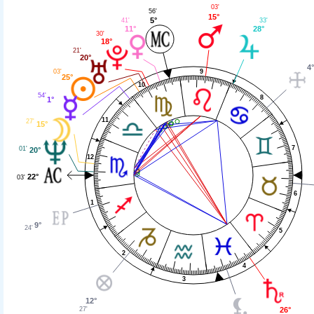
03'
56'
15°
5°
41'
33'
11°
28°
30'
18°
21'
20°
4
03'
9
25°
10
54'
8
1°
11
27'
15°
7
01'
20°
12
22°
03'
6
1
9°
24'
5
2
4
3
12°
27'
26°