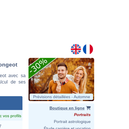
mongeot
eot avec sa
alcul de ses
Prévisions détaillées - Automne
Boutique en ligne
Portraits
c vos profils
Portrait astrologique
7
Étude carrière et vocation