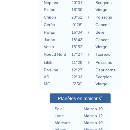
Neptune
20°01'
Scorpion
Pluton
18°30'
Vierge
Chiron
23°52'
Я
Poissons
Cérès
0°26'
Cancer
Pallas
16°04'
Я
Bélier
Junon
18°43'
Cancer
Vesta
15°52'
Vierge
Noeud Nord
17°27'
Я
Taureau
Lilith
11°28'
Я
Poissons
Fortune
12°27'
Capricorne
AS
22°03'
Scorpion
MC
5°56'
Vierge
*
Planètes en maisons
Soleil
Maison 10
Lune
Maison 12
Mercure
Maison 10
Vénus
Maison 10