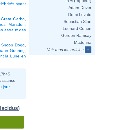
RM (rappeur)
élébrités ayant
Adam Driver
Demi Lovato
,
Greta Garbo
,
Sebastian Stan
mes Marsden
,
Leonard Cohen
s astraux des
Gordon Ramsay
Madonna
,
Snoop Dogg
,
+
Voir tous les articles
mann Goering
,
nt la Lune en
 17h45
aissance
u
jour
lacidus)