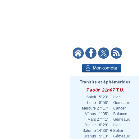
Transits et éphémérides
7 août, 21h07 T.U.
Soleil
15°23'
Lion
Lune
8°58'
Gémeaux
Mercure
27°17'
Cancer
Vénus
1°05'
Balance
Mars
27°41'
Gémeaux
Jupiter
8°29'
Lion
Saturne
14°38'
Я
Bélier
Uranus
5°13'
Gémeaux