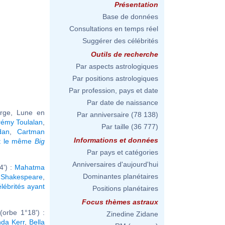
Présentation
Base de données
Consultations en temps réel
Suggérer des célébrités
Outils de recherche
Par aspects astrologiques
Par positions astrologiques
Par profession, pays et date
Par date de naissance
erge, Lune en
Par anniversaire
(78 138)
rémy Toulalan
,
Par taille
(36 777)
dan
,
Cartman
Informations et données
nt le même
Big
Par pays et catégories
Anniversaires d'aujourd'hui
4') :
Mahatma
Dominantes planétaires
 Shakespeare
,
élébrités ayant
Positions planétaires
Focus thèmes astraux
orbe 1°18') :
Zinedine Zidane
nda Kerr
,
Bella