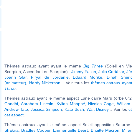
Thèmes astraux ayant ayant le même
Big Three
(Soleil en Vi
Scorpion, Ascendant en Scorpion) :
Jimmy Fallon
,
Julio Cortázar
,
Jé
Joann Sfar
,
Firyal de Jordanie
,
Eduard Mörike
,
Dinah Sheri
(animateur)
,
Hardy Nickerson
... Voir tous les
thèmes astraux aya
Three
.
Thèmes astraux ayant le même aspect Lune carré Mars (orbe 0°2
Gandhi
,
Abraham Lincoln
,
Kylian Mbappé
,
Nicolas Cage
,
William
Andrew Tate
,
Jessica Simpson
,
Kate Bush
,
Walt Disney
... Voir les
c
cet aspect
.
Thèmes astraux ayant le même aspect Soleil opposition Saturne (
Shakira
,
Bradley Cooper
,
Emmanuelle Béart
,
Brigitte Macron
,
Mira