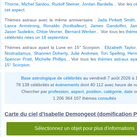
Thorne
,
Michel Sardou
,
Rudolf Steiner
,
Jordan Bardella
... Voir les
c
cet aspect
.
Thèmes astraux avec le même anniversaire :
Jada Pinkett Smith
Lance Armstrong
,
Ronaldo (footballeur)
,
James Gandolfini
,
Ja
Jason Sudeikis
,
Chloe Vevrier
,
Bernard Werber
... Voir tous les
thème
célébrités nées un 18 septembre
.
Thèmes astraux ayant la Lune en 15° Scorpion :
Elizabeth Taylor
Nostradamus
,
Shannen Doherty
,
Julie Andrews
,
Tori Spelling
,
Her
Spencer Pratt
,
Michelle Phillips
... Voir tous les
thèmes astraux aya
15° Scorpion
.
Base astrologique de célébrités
au vendredi 7 août 2026 à
78 138 célébrités et
évènements
dont 40 112 avec heure de n
Chercher par
profession
,
aspect
,
position
,
catégorie
,
date
o
1 206 364 107 thèmes
consultés
Carte du ciel d'Isabelle Demongeot (domification P
Sélectionnez un objet pour plus d'informations