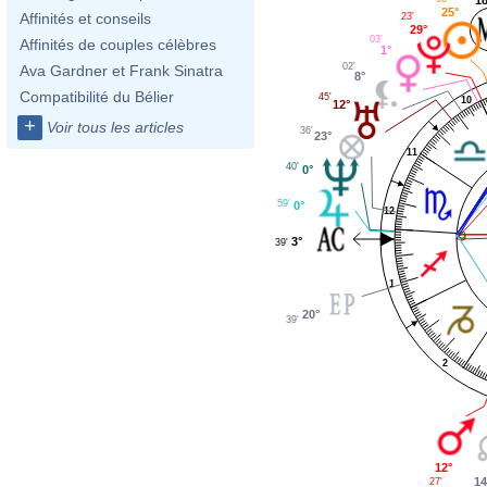
25°
Affinités et conseils
23'
29°
03'
Affinités de couples célèbres
1°
02'
Ava Gardner et Frank Sinatra
8°
Compatibilité du Bélier
45'
10
12°
+
Voir tous les articles
36'
23°
11
40'
0°
59'
0°
12
3°
39'
1
20°
39'
2
12°
14
27'