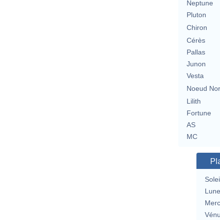
Neptune
Pluton
Chiron
Cérès
Pallas
Junon
Vesta
Noeud No
Lilith
Fortune
AS
MC
Pl
Solei
Lun
Merc
Vén