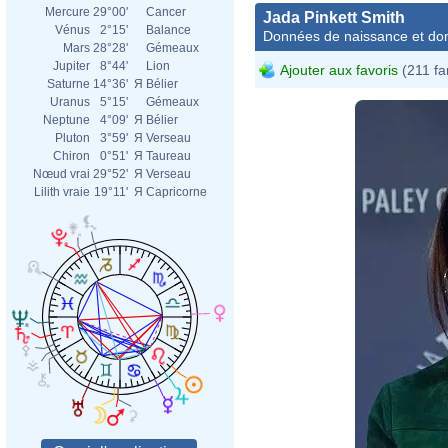
Mercure
29°00'
Cancer
Jada Pinkett Smith
Vénus
2°15'
Balance
Données de naissance et dom
Mars
28°28'
Gémeaux
Jupiter
8°44'
Lion
Ajouter aux favoris
(211 fa
Saturne
14°36'
Я
Bélier
Uranus
5°15'
Gémeaux
Neptune
4°09'
Я
Bélier
Pluton
3°59'
Я
Verseau
Chiron
0°51'
Я
Taureau
Nœud vrai
29°52'
Я
Verseau
Lilith vraie
19°11'
Я
Capricorne