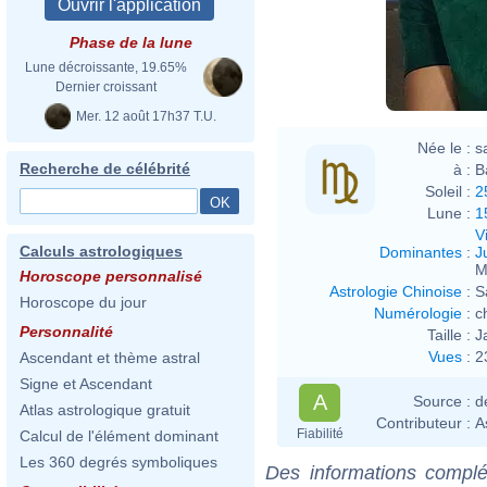
Phase de la lune
Lune décroissante, 19.65%
Dernier croissant
Mer. 12 août 17h37 T.U.
Née le :
s
Recherche de célébrité
à :
B
Soleil :
2
Lune :
1
V
Calculs astrologiques
Dominantes
:
J
M
Horoscope personnalisé
Astrologie Chinoise
:
S
Horoscope du jour
Numérologie
:
c
Personnalité
Taille :
J
Vues
:
2
Ascendant et thème astral
Signe et Ascendant
A
Source :
d
Atlas astrologique gratuit
Contributeur :
A
Fiabilité
Calcul de l'élément dominant
Les 360 degrés symboliques
Des informations complé