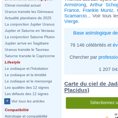
Armstrong
,
Arthur Scho
Climat mondial actuel
France
,
Frankie Muniz
,
Uranus transite les Gémeaux
Scamarcio
... Voir tous l
Actualité planétaire de 2025
Vierge
.
La conjonction Jupiter Uranus
Jupiter et Saturne en Verseau
Base astrologique de
La conjonction Saturne Pluton
Jupiter arrive en Sagittaire
78 146 célébrités et
év
Uranus transite le Taureau
Saturne transite le Capricorne
Chercher par
professi
Lifestyle
Le zodiaque et l'hésitation
1 207 0
Le zodiaque et la timidité
Le zodiaque et le mensonge
Carte du ciel de Jad
Les qualités des 12 signes
Placidus)
Les défauts des 12 signes
+
Voir tous les articles
Sélectionnez u
Compatibilité
56'
Astrologie et compatibilité
06'
1