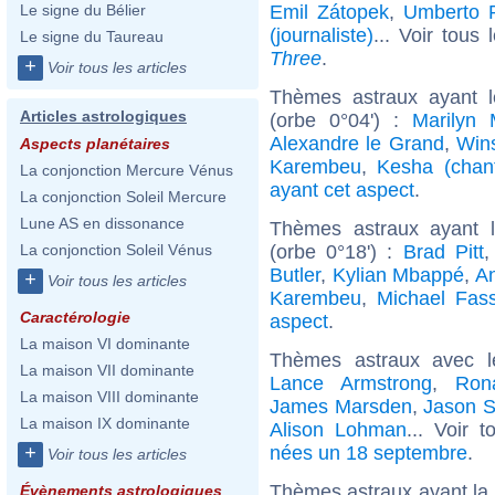
Emil Zátopek
,
Umberto P
Le signe du Bélier
(journaliste)
... Voir tous
Le signe du Taureau
Three
.
+
Voir tous les articles
Thèmes astraux ayant l
Articles astrologiques
(orbe 0°04') :
Marilyn 
Alexandre le Grand
,
Wins
Aspects planétaires
Karembeu
,
Kesha (chan
La conjonction Mercure Vénus
ayant cet aspect
.
La conjonction Soleil Mercure
Lune AS en dissonance
Thèmes astraux ayant 
(orbe 0°18') :
Brad Pitt
La conjonction Soleil Vénus
Butler
,
Kylian Mbappé
,
An
+
Voir tous les articles
Karembeu
,
Michael Fas
Caractérologie
aspect
.
La maison VI dominante
Thèmes astraux avec 
La maison VII dominante
Lance Armstrong
,
Rona
La maison VIII dominante
James Marsden
,
Jason S
La maison IX dominante
Alison Lohman
... Voir 
nées un 18 septembre
.
+
Voir tous les articles
Thèmes astraux ayant la
Évènements astrologiques