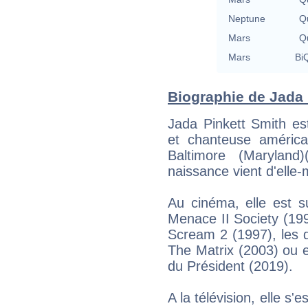
Neptune
Qu
Mars
Qu
Mars
BiQ
Biographie de Jada P
Jada Pinkett Smith est
et chanteuse améric
Baltimore (Marylan
naissance vient d'elle
Au cinéma, elle est s
Menace II Society (199
Scream 2 (1997), les d
The Matrix (2003) ou e
du Président (2019).
A la télévision, elle s'e