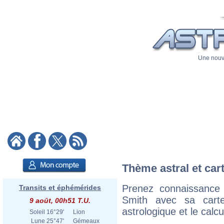
Une nouve
Thème astral et car
Prenez connaissance
Transits et éphémérides
Smith avec sa carte
9 août, 00h51 T.U.
astrologique et le calc
Soleil
16°29'
Lion
Lune
25°47'
Gémeaux