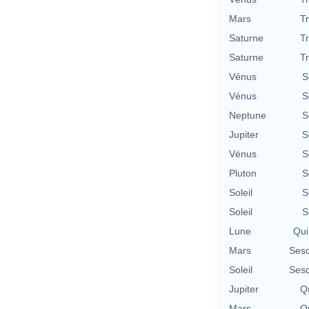
Mars
T
Saturne
T
Saturne
T
Vénus
S
Vénus
S
Neptune
S
Jupiter
S
Vénus
S
Pluton
S
Soleil
S
Soleil
S
Lune
Qui
Mars
Sesq
Soleil
Sesq
Jupiter
Qu
Mars
Qu