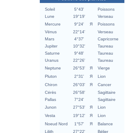
Soleil
5°43'
Poissons
Lune
19°19'
Verseau
Mercure
9°24'
Я
Poissons
Vénus
22°14'
Verseau
Mars
4°37'
Capricorne
Jupiter
10°32'
Taureau
Saturne
9°48'
Taureau
Uranus
22°26'
Taureau
Neptune
26°53'
Я
Vierge
Pluton
2°31'
Я
Lion
Chiron
26°03'
Я
Cancer
Cérès
26°58'
Sagittaire
Pallas
7°24'
Sagittaire
Junon
27°53'
Я
Lion
Vesta
19°12'
Я
Lion
Noeud Nord
1°57'
Я
Balance
Lilith
27°22'
Bélier