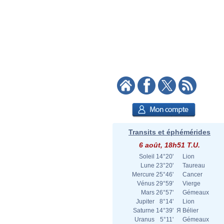
Transits et éphémérides
6 août, 18h51 T.U.
Soleil
14°20'
Lion
Lune
23°20'
Taureau
Mercure
25°46'
Cancer
Vénus
29°59'
Vierge
Mars
26°57'
Gémeaux
Jupiter
8°14'
Lion
Saturne
14°39'
Я
Bélier
Uranus
5°11'
Gémeaux