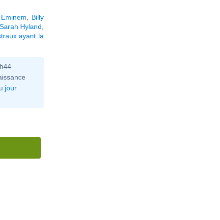
,
Eminem
,
Billy
Sarah Hyland
,
traux ayant la
0h44
aissance
u
jour