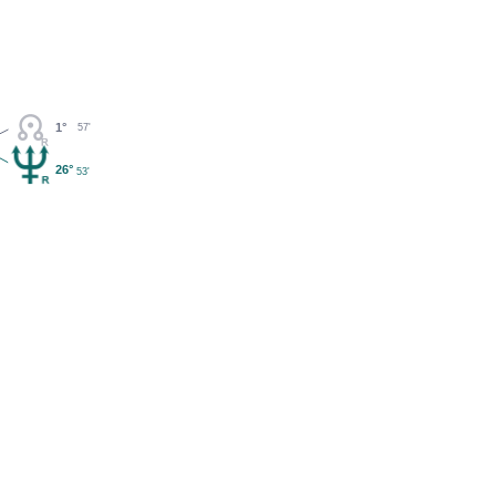
1°
57'
26°
53'