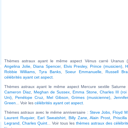
Thèmes astraux ayant le même aspect Vénus carré Uranus (o
Angelina Jolie
,
Diana Spencer
,
Elvis Presley
,
Prince (musicien)
,
H
Robbie Williams
,
Tyra Banks
,
Soeur Emmanuelle
,
Russell Br
célébrités ayant cet aspect
.
Thèmes astraux ayant le même aspect Mercure sextile Saturne (
Cameron Diaz
,
Meghan de Sussex
,
Emma Stone
,
Charles III (r
Uni)
,
Penélope Cruz
,
Mel Gibson
,
Grimes (musicienne)
,
Jennife
Green
... Voir les
célébrités ayant cet aspect
.
Thèmes astraux avec le même anniversaire :
Steve Jobs
,
Floyd M
Laurent Ruquier
,
Earl Sweatshirt
,
Billy Zane
,
Alain Prost
,
Priscill
Legrand
,
Charles Quint
... Voir tous les
thèmes astraux des célébri