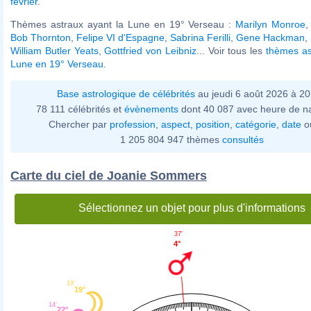
février
.
Thèmes astraux ayant la Lune en 19° Verseau :
Marilyn Monroe
Bob Thornton
,
Felipe VI d'Espagne
,
Sabrina Ferilli
,
Gene Hackman
,
William Butler Yeats
,
Gottfried von Leibniz
... Voir tous les
thèmes as
Lune en 19° Verseau
.
Base astrologique de célébrités
au jeudi 6 août 2026 à 2
78 111 célébrités et
évènements
dont 40 087 avec heure de n
Chercher par
profession
,
aspect
,
position
,
catégorie
,
date
o
1 205 804 947 thèmes
consultés
Carte du ciel de Joanie Sommers
Sélectionnez un objet pour plus d'informations
37'
4°
19'
19°
14'
22°