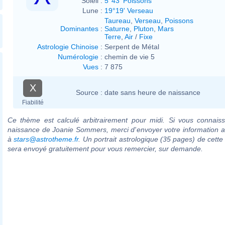
Soleil :
5°43' Poissons
Lune :
19°19' Verseau
Taureau
,
Verseau
,
Poissons
Dominantes
:
Saturne
,
Pluton
,
Mars
Terre
,
Air
/
Fixe
Astrologie Chinoise
:
Serpent de Métal
Numérologie
:
chemin de vie 5
Vues
:
7 875
X
Source :
date sans heure de naissance
Fiabilité
Ce thème est calculé arbitrairement pour midi. Si vous connaiss
naissance de Joanie Sommers, merci d'envoyer votre information 
à
stars@astrotheme.fr
. Un portrait astrologique (35 pages) de cette
sera envoyé gratuitement pour vous remercier, sur demande.