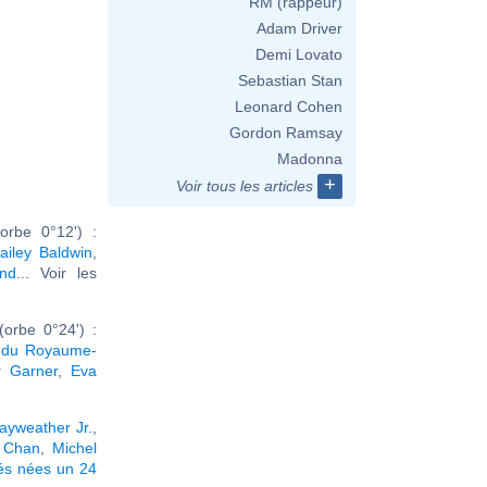
RM (rappeur)
Adam Driver
Demi Lovato
Sebastian Stan
Leonard Cohen
Gordon Ramsay
Madonna
+
Voir tous les articles
rbe 0°12') :
ailey Baldwin
,
and
... Voir les
orbe 0°24') :
oi du Royaume-
r Garner
,
Eva
ayweather Jr.
,
a Chan
,
Michel
tés nées un 24