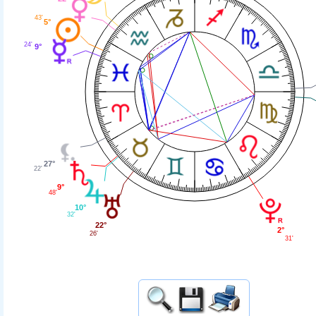
43'
5°
24'
9°
27°
22'
9°
48'
10°
32'
22°
2°
26'
31'