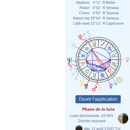
Neptune
4°11'
Я
Bélier
Pluton
4°02'
Я
Verseau
Chiron
0°52'
Я
Taureau
Nœud vrai
29°54'
Я
Verseau
Lilith vraie
22°13'
Я
Capricorne
Phase de la lune
Lune décroissante, 43.58%
Dernier croissant
Mer. 12 août 17h37 T.U.