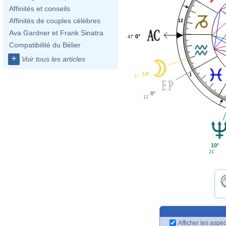
Affinités et conseils
Affinités de couples célèbres
12
Ava Gardner et Frank Sinatra
0°
47'
Compatibilité du Bélier
+
Voir tous les articles
19°
1
47'
0°
11'
10°
21'
Afficher les aspec