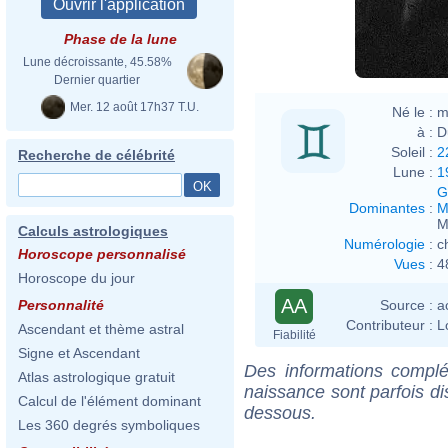
Alice
Phase de la lune
Lune décroissante, 45.58%
Dernier quartier
Mer. 12 août 17h37 T.U.
Né le :
m
à :
D
Soleil :
2
Recherche de célébrité
Lune :
1
G
Dominantes
:
M
M
Calculs astrologiques
Numérologie
:
c
Horoscope personnalisé
Vues
:
4
Horoscope du jour
AA
Source :
a
Personnalité
Contributeur :
L
Ascendant et thème astral
Fiabilité
Signe et Ascendant
Des informations complé
Atlas astrologique gratuit
naissance sont parfois di
Calcul de l'élément dominant
dessous.
Les 360 degrés symboliques