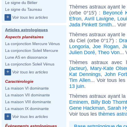
Le signe du Bélier
Thèmes astraux ayant le
Le signe du Taureau
(orbe 0°15') :
Beyoncé 
+
Voir tous les articles
Efron
,
Avril Lavigne
,
Lou
Jada Pinkett Smith
... Voi
Articles astrologiques
Thèmes astraux ayant le
Aspects planétaires
du Ciel (orbe 0°17') :
Dra
La conjonction Mercure Vénus
Longoria
,
Joe Rogan
,
Ji
La conjonction Soleil Mercure
Julien Doré
,
Theo Von
...
Lune AS en dissonance
Thèmes astraux avec 
La conjonction Soleil Vénus
(acteur)
,
Mary-Kate Olse
+
Voir tous les articles
Kat Dennings
,
John For
Tim Allen
... Voir tous le
Caractérologie
13 juin
.
La maison VI dominante
La maison VII dominante
Thèmes astraux ayant la
Eminem
,
Billy Bob Thorn
La maison VIII dominante
Gene Hackman
,
Sarah H
La maison IX dominante
Voir tous les
thèmes astr
+
Voir tous les articles
Base astrologique de cé
Évènements astrologiques