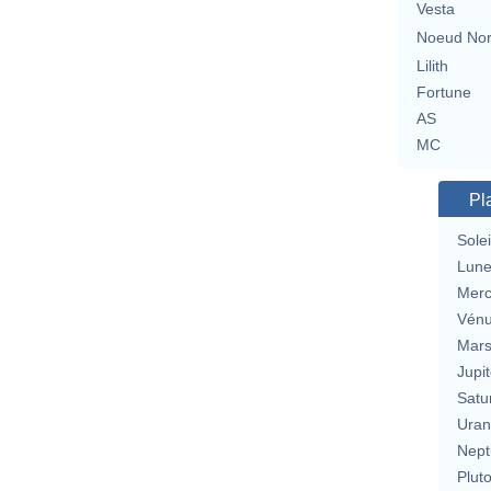
Vesta
Noeud No
Lilith
Fortune
AS
MC
Pl
Solei
Lun
Merc
Vén
Mar
Jupit
Satu
Uran
Nept
Plut