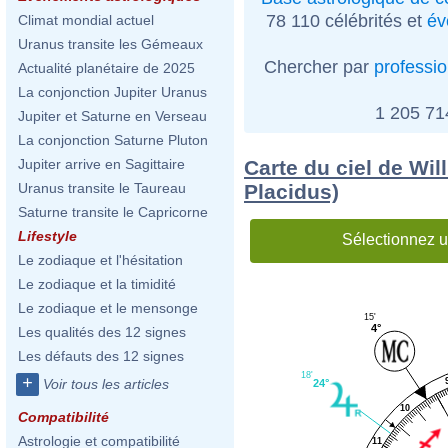
78 110 célébrités et
év
Climat mondial actuel
Uranus transite les Gémeaux
Chercher par
professi
Actualité planétaire de 2025
La conjonction Jupiter Uranus
1 205 7
Jupiter et Saturne en Verseau
La conjonction Saturne Pluton
Carte du ciel de Wil
Jupiter arrive en Sagittaire
Placidus)
Uranus transite le Taureau
Saturne transite le Capricorne
Lifestyle
Sélectionnez u
Le zodiaque et l'hésitation
Le zodiaque et la timidité
Le zodiaque et le mensonge
15'
4°
Les qualités des 12 signes
Les défauts des 12 signes
18'
+
Voir tous les articles
24°
10
Compatibilité
Astrologie et compatibilité
11