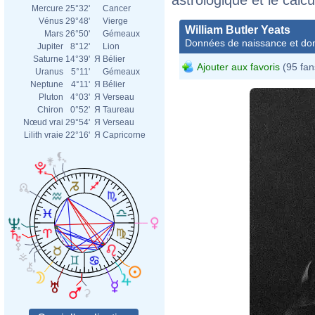
Mercure
25°32'
Cancer
Vénus
29°48'
Vierge
William Butler Yeats
Mars
26°50'
Gémeaux
Données de naissance et dom
Jupiter
8°12'
Lion
Saturne
14°39'
Я
Bélier
Ajouter aux favoris
(95 fan
Uranus
5°11'
Gémeaux
Neptune
4°11'
Я
Bélier
Pluton
4°03'
Я
Verseau
Chiron
0°52'
Я
Taureau
Nœud vrai
29°54'
Я
Verseau
Lilith vraie
22°16'
Я
Capricorne