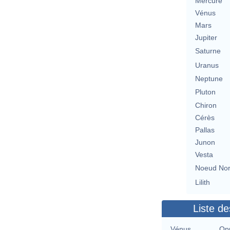
Mercure
Vénus
Mars
Jupiter
Saturne
Uranus
Neptune
Pluton
Chiron
Cérès
Pallas
Junon
Vesta
Noeud No
Lilith
Liste de
Vénus
Opp