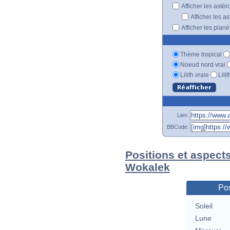
Afficher les astér
Afficher les a
Afficher les plan
Thème tropical
Noeud nord vrai
Lilith vraie
Lili
Lien
BBCode
Positions et aspect
Wokalek
Pos
Soleil
Lune