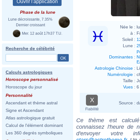
Phase de la lune
Lune décroissante, 7.35%
Dernier croissant
Née le :
l
à :
F
Mer. 12 août 17h37 T.U.
Soleil :
1
Lune :
2
Recherche de célébrité
P
Dominantes
:
N
E
Astrologie Chinoise
:
L
Calculs astrologiques
Numérologie
:
c
Horoscope personnalisé
Taille :
J
Vues
:
6
Horoscope du jour
Personnalité
X
Source :
d
Ascendant et thème astral
Fiabilité
Signe et Ascendant
Atlas astrologique gratuit
Ce thème est calculé 
Calcul de l'élément dominant
connaissez l'heure de 
d'envoyer votre i
Les 360 degrés symboliques
stars@astrotheme.fr
. Un 