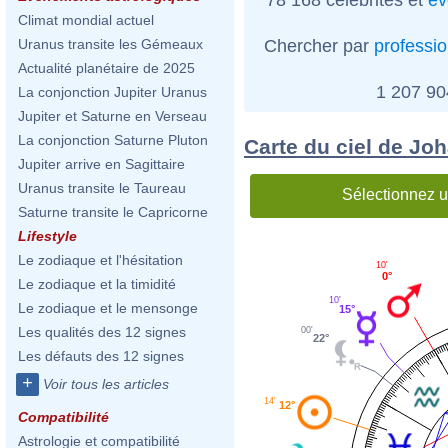
Climat mondial actuel
Chercher par
professi
Uranus transite les Gémeaux
Actualité planétaire de 2025
1 207 9
La conjonction Jupiter Uranus
Jupiter et Saturne en Verseau
La conjonction Saturne Pluton
Carte du ciel de J
Jupiter arrive en Sagittaire
Uranus transite le Taureau
Sélectionnez u
Saturne transite le Capricorne
Lifestyle
Le zodiaque et l'hésitation
10'
0°
Le zodiaque et la timidité
10'
Le zodiaque et le mensonge
15°
Les qualités des 12 signes
00'
22°
Les défauts des 12 signes
+
Voir tous les articles
14'
12°
Compatibilité
Astrologie et compatibilité