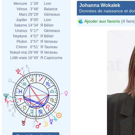
Mercure
1°26'
Lion
Johanna Wokalek
Vénus
3°46'
Balance
Données de naissance et dom
Mars
29°29'
Gémeaux
Jupiter
9°05'
Lion
Ajouter aux favoris
(4 fans
Saturne
14°34'
Я
Bélier
Uranus
5°17'
Gémeaux
Neptune
4°07'
Я
Bélier
Pluton
3°57'
Я
Verseau
Chiron
0°51'
Я
Taureau
Nœud vrai
29°49'
Я
Verseau
Lilith vraie
16°45'
Я
Capricorne