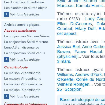
Kylie Jenner
,
Sharon Tat
Les 12 signes du zodiaque
Marceau
,
Kamala Harris
.
Les planètes et autres objets
Thèmes astraux ayant 
+
Voir tous les articles
(orbe 0°28') :
Lady Gag
Ellen DeGeneres
,
Dak
Articles astrologiques
Courbet
,
Hilary Duff
,
Ed
Aspects planétaires
cet aspect
.
La conjonction Mercure Vénus
Thèmes astraux avec l
La conjonction Soleil Mercure
Jessica Biel
,
Anne-Cather
Lune AS en dissonance
Bowen
,
Fauve Hautot
La conjonction Soleil Vénus
(physicien)
... Voir tous l
+
Voir tous les articles
3 mars
.
Caractérologie
Thèmes astraux ayant
La maison VI dominante
Williams
,
Andrew d'York
,
La maison VII dominante
O'Keeffe
,
Corée du Nord
Wilhelm Röntgen
... Voir 
La maison VIII dominante
25° Scorpion
.
La maison IX dominante
+
Voir tous les articles
Base astrologique de cé
Évènements astrologiques
78 168 célébrités et
év