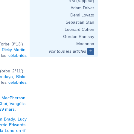
RM (rappeur)
Adam Driver
Demi Lovato
Sebastian Stan
Leonard Cohen
Gordon Ramsay
Madonna
orbe 0°13') :
,
Ricky Martin
,
+
Voir tous les articles
r les
célébrités
orbe 2°11') :
endaya
,
Blake
r les
célébrités
e MacPherson
,
Choi
,
Vangélis
,
 29 mars
.
m Brady
,
Lucy
errie Edwards
,
la Lune en 6°