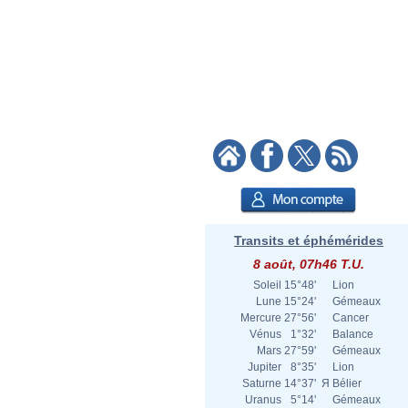
Transits et éphémérides
8 août, 07h46 T.U.
Soleil
15°48'
Lion
Lune
15°24'
Gémeaux
Mercure
27°56'
Cancer
Vénus
1°32'
Balance
Mars
27°59'
Gémeaux
Jupiter
8°35'
Lion
Saturne
14°37'
Я
Bélier
Uranus
5°14'
Gémeaux