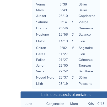
Vénus
3°38'
Bélier
Mars
5°49'
Bélier
Jupiter
28°10'
Capricorne
Saturne
0°14'
Я
Vierge
Uranus
26°46'
Gémeaux
Neptune
13°58'
Я
Balance
Pluton
14°19'
Я
Lion
Chiron
9°02'
Я
Sagittaire
Cérès
11°27'
Lion
Pallas
21°27'
Gémeaux
Junon
25°00'
Taureau
Vesta
22°52'
Sagittaire
Noeud Nord
25°37'
Я
Bélier
Lilith
28°19'
Poissons
Liste des aspects planétaires
Lune
Conjonction
Mars
0°13'
Orbe