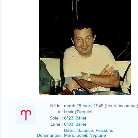
Né le :
mardi
29 mars
1949 (heure inconnue
à :
İzmir (Turquie)
Soleil :
8°23' Bélier
Lune :
6°03' Bélier
Bélier
,
Balance
,
Poissons
Dominantes
:
Mars
,
Soleil
,
Neptune