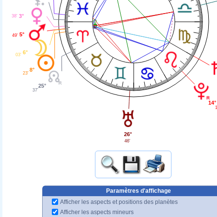
3°
38'
5°
49'
6°
03'
8°
23'
25°
37'
14°
1
26°
46'
Paramètres d'affichage
Afficher les aspects et positions des planètes
Afficher les aspects mineurs