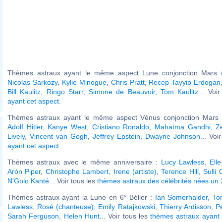
Thèmes astraux ayant le même aspect Lune conjonction Mars (
Nicolas Sarkozy
,
Kylie Minogue
,
Chris Pratt
,
Recep Tayyip Erdogan
Bill Kaulitz
,
Ringo Starr
,
Simone de Beauvoir
,
Tom Kaulitz
... Voi
ayant cet aspect
.
Thèmes astraux ayant le même aspect Vénus conjonction Mars (
Adolf Hitler
,
Kanye West
,
Cristiano Ronaldo
,
Mahatma Gandhi
,
Z
Lively
,
Vincent van Gogh
,
Jeffrey Epstein
,
Dwayne Johnson
... Voi
ayant cet aspect
.
Thèmes astraux avec le même anniversaire :
Lucy Lawless
,
Ell
Arón Piper
,
Christophe Lambert
,
Irene (artiste)
,
Terence Hill
,
Sulli 
N'Golo Kanté
... Voir tous les
thèmes astraux des célébrités nées un
Thèmes astraux ayant la Lune en 6° Bélier :
Ian Somerhalder
,
To
Lawless
,
Rosé (chanteuse)
,
Emily Ratajkowski
,
Thierry Ardisson
,
P
Sarah Ferguson
,
Helen Hunt
... Voir tous les
thèmes astraux ayant 