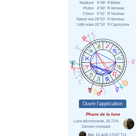
Neptune
4°09'
Я
Bélier
Pluton
4°00'
Я
Verseau
Chiron
0°51'
Я
Taureau
Nœud vrai
29°53'
Я
Verseau
Lilith vraie
20°24'
Я
Capricorne
Phase de la lune
Lune décroissante, 26.72%
Dernier croissant
Mer. 12 août 17h37 T.U.