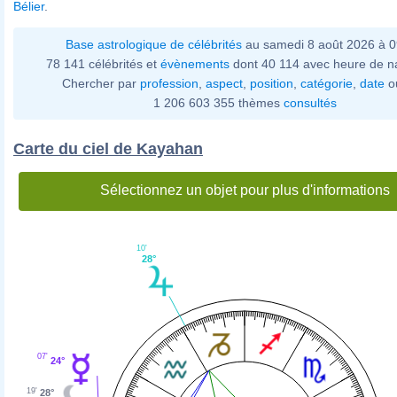
Bélier
.
Base astrologique de célébrités
au samedi 8 août 2026 à 
78 141 célébrités et
évènements
dont 40 114 avec heure de n
Chercher par
profession
,
aspect
,
position
,
catégorie
,
date
o
1 206 603 355 thèmes
consultés
Carte du ciel de Kayahan
Sélectionnez un objet pour plus d'informations
10'
28°
07'
24°
19'
28°