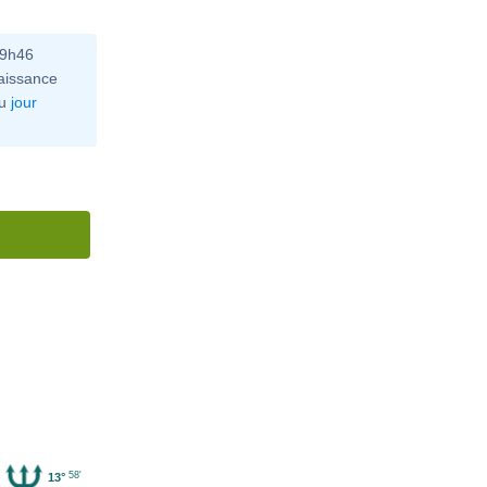
09h46
aissance
u
jour
58'
13°