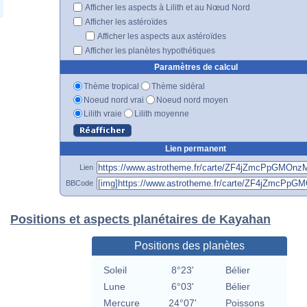
Afficher les aspects à Lilith et au Nœud Nord
Afficher les astéroïdes
Afficher les aspects aux astéroïdes
Afficher les planètes hypothétiques
Paramètres de calcul
Thème tropical
Thème sidéral
Noeud nord vrai
Noeud nord moyen
Lilith vraie
Lilith moyenne
Lien permanent
Lien
BBCode
Positions et aspects planétaires de Kayahan
Positions des planètes
Soleil
8°23'
Bélier
Lune
6°03'
Bélier
Mercure
24°07'
Poissons