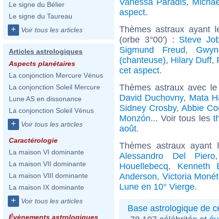
Vanessa Paradis
,
Michae
Le signe du Bélier
aspect
.
Le signe du Taureau
Thèmes astraux ayant l
+
Voir tous les articles
(orbe 3°00') :
Steve Jo
Sigmund Freud
,
Gwyn
Articles astrologiques
(chanteuse)
,
Hilary Duff
,
Aspects planétaires
cet aspect
.
La conjonction Mercure Vénus
Thèmes astraux avec le
La conjonction Soleil Mercure
David Duchovny
,
Mata H
Lune AS en dissonance
Sidney Crosby
,
Abbie Co
La conjonction Soleil Vénus
Monzón
... Voir tous les
t
+
Voir tous les articles
août
.
Caractérologie
Thèmes astraux ayant 
La maison VI dominante
Alessandro Del Piero
La maison VII dominante
Houellebecq
,
Kenneth 
Anderson
,
Victoria Monét
La maison VIII dominante
Lune en 10° Vierge
.
La maison IX dominante
+
Voir tous les articles
Base astrologique de cé
Évènements astrologiques