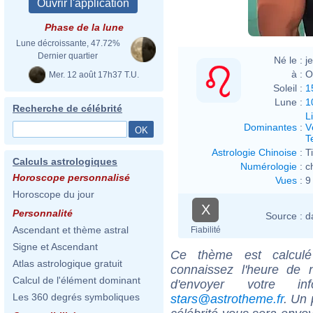
Phase de la lune
Lune décroissante, 47.72%
Dernier quartier
Né le :
j
à :
O
Mer. 12 août 17h37 T.U.
Soleil :
1
Lune :
1
Recherche de célébrité
L
Dominantes
:
V
T
Astrologie Chinoise
:
T
Calculs astrologiques
Numérologie
:
c
Horoscope personnalisé
Vues
:
9
Horoscope du jour
X
Personnalité
Source :
d
Ascendant et thème astral
Fiabilité
Signe et Ascendant
Ce thème est calculé 
Atlas astrologique gratuit
connaissez l'heure de
Calcul de l'élément dominant
d'envoyer votre i
Les 360 degrés symboliques
stars@astrotheme.fr
. Un 