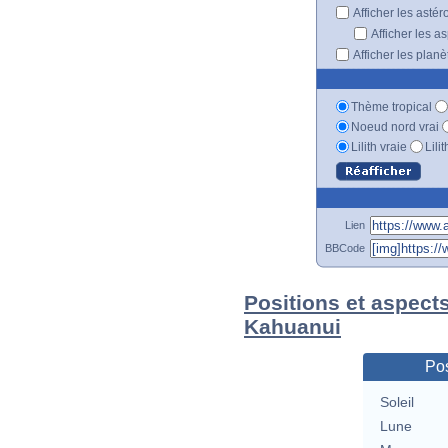
Afficher les astér
Afficher les a
Afficher les plan
Thème tropical
Noeud nord vrai
Lilith vraie
Lili
Lien
BBCode
Positions et aspect
Kahuanui
Pos
Soleil
Lune