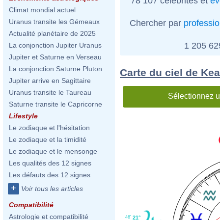
78 107 célébrités et
év
Climat mondial actuel
Uranus transite les Gémeaux
Chercher par
professi
Actualité planétaire de 2025
1 205 6
La conjonction Jupiter Uranus
Jupiter et Saturne en Verseau
La conjonction Saturne Pluton
Carte du ciel de K
Jupiter arrive en Sagittaire
Uranus transite le Taureau
Sélectionnez u
Saturne transite le Capricorne
Lifestyle
Le zodiaque et l'hésitation
Le zodiaque et la timidité
Le zodiaque et le mensonge
Les qualités des 12 signes
Les défauts des 12 signes
+
Voir tous les articles
Compatibilité
Astrologie et compatibilité
46'
21°