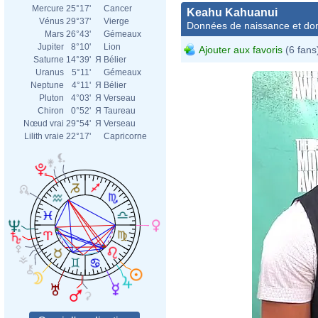
Mercure
25°17'
Cancer
Keahu Kahuanui
Vénus
29°37'
Vierge
Données de naissance et dom
Mars
26°43'
Gémeaux
Jupiter
8°10'
Lion
Ajouter aux favoris
(6 fans
Saturne
14°39'
Я
Bélier
Uranus
5°11'
Gémeaux
Neptune
4°11'
Я
Bélier
Pluton
4°03'
Я
Verseau
Chiron
0°52'
Я
Taureau
Nœud vrai
29°54'
Я
Verseau
Lilith vraie
22°17'
Capricorne