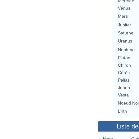
Mercure
Vénus
Mars
Jupiter
Saturne
Uranus
Neptune
Pluton
Chiron
Cérès
Pallas
Junon
Vesta
Noeud No
Lilith
Liste de
Mars
Con