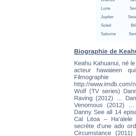
Lune
Se
Jupiter
Ses
Soleil
Bi
Saturne
Sem
Biographie de Keahu
Keahu Kahuanui, né le
acteur hawaieen qui
Filmogra
http://www.imdb.com
Wolf (TV series) Dan
Raving (2012) … Da
Venomous (2012) …
Danny See all 14 epis
Cal Litoa – Ha'alel
secrète d'une ado ord
Circumstance (2011)