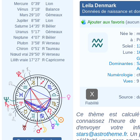
Mercure
0°39'
Lion
Leila Denmark
Vénus
3°18'
Balance
Données de naissance et dom
Mars
29°10'
Gémeaux
Jupiter
8°58'
Lion
Ajouter aux favoris
(aucun 
Saturne
14°35'
Я
Bélier
Uranus
5°17'
Gémeaux
Née le :
m
Neptune
4°07'
Я
Bélier
à :
P
Pluton
3°58'
Я
Verseau
Soleil :
1
Chiron
0°51'
Я
Taureau
Lune :
1
Nœud vrai
29°50'
Я
Verseau
G
Lilith vraie
17°27'
Я
Capricorne
Dominantes
:
S
Ai
Numérologie
:
c
Vues
:
9
X
Source :
d
Fiabilité
Ce thème est calculé 
connaissez l'heure de
d'envoyer votre i
stars@astrotheme.fr
. Un 