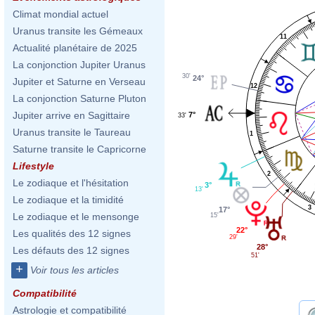
Climat mondial actuel
Uranus transite les Gémeaux
11
Actualité planétaire de 2025
La conjonction Jupiter Uranus
30'
24°
Jupiter et Saturne en Verseau
12
La conjonction Saturne Pluton
Jupiter arrive en Sagittaire
7°
33'
Uranus transite le Taureau
1
Saturne transite le Capricorne
Lifestyle
2
Le zodiaque et l'hésitation
3°
13'
Le zodiaque et la timidité
3
17°
Le zodiaque et le mensonge
15'
22°
Les qualités des 12 signes
29'
28°
Les défauts des 12 signes
51'
+
Voir tous les articles
Compatibilité
Astrologie et compatibilité