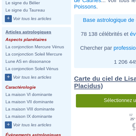
de Caunes
... Voir tous l
Le signe du Bélier
Poissons
.
Le signe du Taureau
+
Voir tous les articles
Base astrologique de 
Articles astrologiques
78 138 célébrités et
év
Aspects planétaires
La conjonction Mercure Vénus
Chercher par
professi
La conjonction Soleil Mercure
1 206 4
Lune AS en dissonance
La conjonction Soleil Vénus
+
Voir tous les articles
Carte du ciel de Lis
Placidus)
Caractérologie
La maison VI dominante
Sélectionnez u
La maison VII dominante
La maison VIII dominante
02'
La maison IX dominante
25°
+
Voir tous les articles
Évènements astrologiques