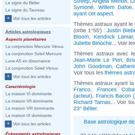
Streep
,
Angela Merkel
,
L
Le signe du Bélier
Symoné
,
Willem Dafoe
Le signe du Taureau
ayant cet aspect
.
+
Voir tous les articles
Thèmes astraux ayant le
(orbe 1°55') :
Justin Bieb
Articles astrologiques
Bloom
,
Kendrick Lamar
Aspects planétaires
Juliette Binoche
... Voir le
La conjonction Mercure Vénus
Thèmes astraux avec l
La conjonction Soleil Mercure
Jean-Marie Le Pen
,
Bri
Lune AS en dissonance
John Goodman
,
Catheri
La conjonction Soleil Vénus
Voir tous les
thèmes astra
+
Voir tous les articles
Thèmes astraux ayant la
Caractérologie
Franco
,
Frances Coba
La maison VI dominante
(acteur)
,
Francis Bacon (
La maison VII dominante
Richard Tarnas
... Voir t
23° Bélier
.
La maison VIII dominante
La maison IX dominante
Base astrologique de
+
Voir tous les articles
Évènements astrologiques