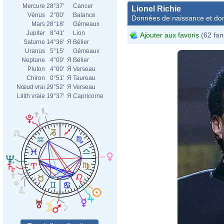
Mercure
28°37'
Cancer
Lionel Richie
Vénus
2°00'
Balance
Données de naissance et dom
Mars
28°18'
Gémeaux
Jupiter
8°41'
Lion
Ajouter aux favoris
(62 fan
Saturne
14°36'
Я
Bélier
Uranus
5°15'
Gémeaux
Neptune
4°09'
Я
Bélier
Pluton
4°00'
Я
Verseau
Chiron
0°51'
Я
Taureau
Nœud vrai
29°52'
Я
Verseau
Lilith vraie
19°37'
Я
Capricorne