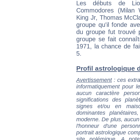
Les débuts de Lio
Commodores (Milan W
King Jr, Thomas McCla
groupe qu'il fonde av
du groupe fut trouvé 
groupe se fait connaît
1971, la chance de fa
5.
Profil astrologique d
Avertissement
: ces extra
informatiquement pour le
aucun caractère perso
significations des pla
signes et/ou en maiso
dominantes planétaires,
moderne. De plus, aucun a
l'honneur d'une personn
portrait astrologique com
site polémique. A note