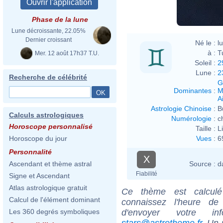
Phase de la lune
Lune décroissante, 22.05%
Dernier croissant
Né le :
l
à :
T
Mer. 12 août 17h37 T.U.
Soleil :
2
Lune :
2
Recherche de célébrité
G
Dominantes
:
M
Ai
Astrologie Chinoise
:
B
Calculs astrologiques
Numérologie
:
c
Horoscope personnalisé
Taille :
L
Vues
:
6
Horoscope du jour
Personnalité
X
Source :
d
Ascendant et thème astral
Fiabilité
Signe et Ascendant
Atlas astrologique gratuit
Ce thème est calculé 
Calcul de l'élément dominant
connaissez l'heure de
d'envoyer votre i
Les 360 degrés symboliques
stars@astrotheme.fr
. Un 