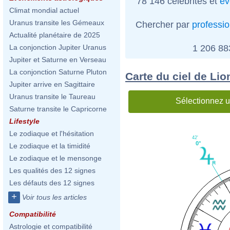
78 146 célébrités et
év
Climat mondial actuel
Uranus transite les Gémeaux
Chercher par
professi
Actualité planétaire de 2025
1 206 8
La conjonction Jupiter Uranus
Jupiter et Saturne en Verseau
La conjonction Saturne Pluton
Carte du ciel de Lio
Jupiter arrive en Sagittaire
Uranus transite le Taureau
Sélectionnez u
Saturne transite le Capricorne
Lifestyle
Le zodiaque et l'hésitation
42'
0°
Le zodiaque et la timidité
Le zodiaque et le mensonge
Les qualités des 12 signes
Les défauts des 12 signes
+
Voir tous les articles
Compatibilité
Astrologie et compatibilité