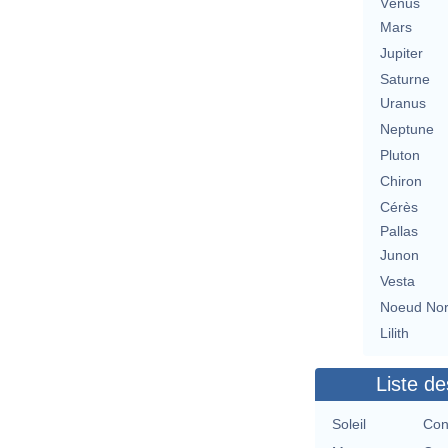
Vénus
Mars
Jupiter
Saturne
Uranus
Neptune
Pluton
Chiron
Cérès
Pallas
Junon
Vesta
Noeud No
Lilith
Liste de
Soleil
Con