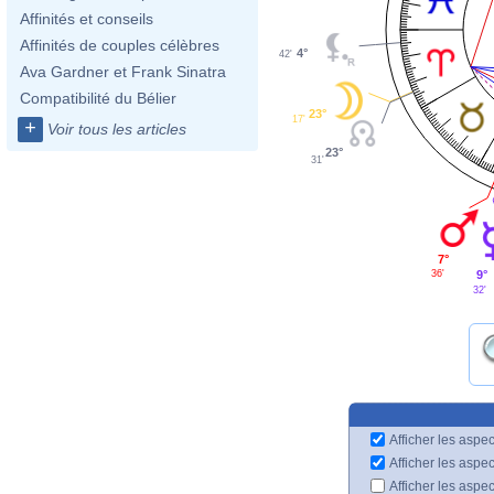
Affinités et conseils
Affinités de couples célèbres
4°
42'
Ava Gardner et Frank Sinatra
Compatibilité du Bélier
23°
17'
+
Voir tous les articles
23°
31'
7°
9°
36'
32'
Afficher les aspec
Afficher les aspe
Afficher les aspe