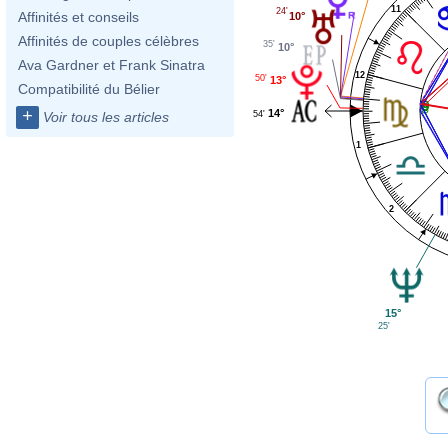
11
24'
Affinités et conseils
10°
Affinités de couples célèbres
35'
10°
Ava Gardner et Frank Sinatra
12
50'
13°
Compatibilité du Bélier
+
14°
54'
Voir tous les articles
1
2
15°
25'