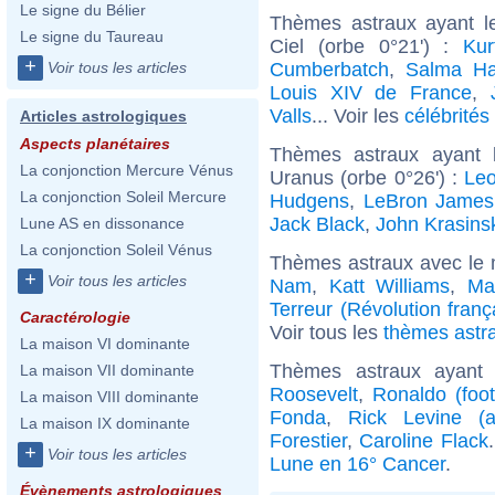
Le signe du Bélier
Thèmes astraux ayant l
Le signe du Taureau
Ciel (orbe 0°21') :
Kur
+
Cumberbatch
,
Salma H
Voir tous les articles
Louis XIV de France
,
Valls
... Voir les
célébrités
Articles astrologiques
Aspects planétaires
Thèmes astraux ayant 
La conjonction Mercure Vénus
Uranus (orbe 0°26') :
Leo
La conjonction Soleil Mercure
Hudgens
,
LeBron James
Jack Black
,
John Krasins
Lune AS en dissonance
La conjonction Soleil Vénus
Thèmes astraux avec le 
+
Voir tous les articles
Nam
,
Katt Williams
,
Ma
Terreur (Révolution franç
Caractérologie
Voir tous les
thèmes astr
La maison VI dominante
Thèmes astraux ayant
La maison VII dominante
Roosevelt
,
Ronaldo (foot
La maison VIII dominante
Fonda
,
Rick Levine (a
La maison IX dominante
Forestier
,
Caroline Flack
+
Voir tous les articles
Lune en 16° Cancer
.
Évènements astrologiques