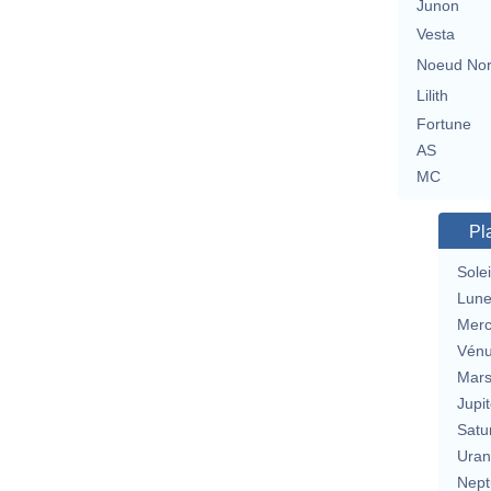
Junon
Vesta
Noeud No
Lilith
Fortune
AS
MC
Pl
Solei
Lun
Merc
Vén
Mar
Jupit
Satu
Uran
Nept