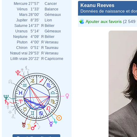
Mercure
27°57'
Cancer
Keanu Reeves
Vénus
1°33'
Balance
Données de naissance et dom
Mars
28°00'
Gémeaux
Jupiter
8°35'
Lion
Ajouter aux favoris
(2 549 
Saturne
14°37'
Я
Bélier
Uranus
5°14'
Gémeaux
Neptune
4°09'
Я
Bélier
Pluton
4°00'
Я
Verseau
Chiron
0°51'
Я
Taureau
Nœud vrai
29°53'
Я
Verseau
Lilith vraie
20°22'
Я
Capricorne