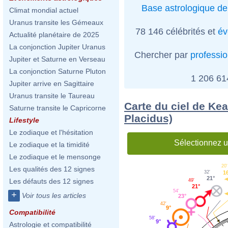
Base astrologique de
Climat mondial actuel
Uranus transite les Gémeaux
78 146 célébrités et
év
Actualité planétaire de 2025
La conjonction Jupiter Uranus
Chercher par
professi
Jupiter et Saturne en Verseau
La conjonction Saturne Pluton
1 206 6
Jupiter arrive en Sagittaire
Uranus transite le Taureau
Carte du ciel de Ke
Saturne transite le Capricorne
Placidus)
Lifestyle
Le zodiaque et l'hésitation
Sélectionnez u
Le zodiaque et la timidité
Le zodiaque et le mensonge
20'
Les qualités des 12 signes
32'
1
21°
Les défauts des 12 signes
49'
21°
54'
+
Voir tous les articles
23°
42'
9°
Compatibilité
58'
9°
Astrologie et compatibilité