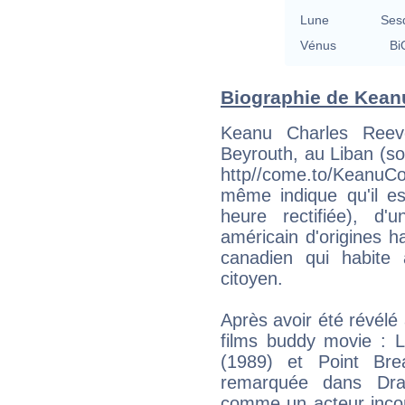
Lune
Ses
Vénus
Bi
Biographie de Keanu
Keanu Charles Ree
Beyrouth, au Liban (s
http//come.to/KeanuC
même indique qu'il e
heure rectifiée), d
américain d'origines h
canadien qui habite 
citoyen.
Après avoir été révélé
films buddy movie : L
(1989) et Point Brea
remarquée dans Drac
comme un acteur incon