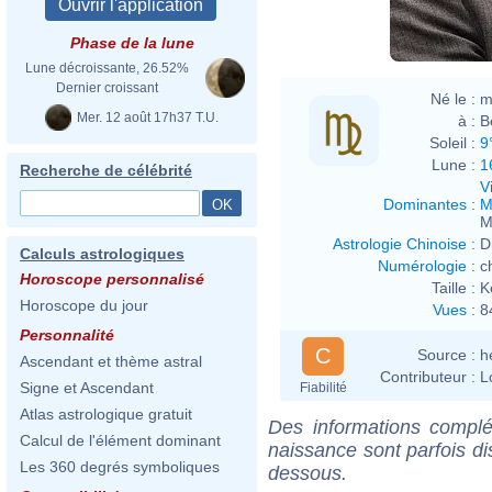
Phase de la lune
Lune décroissante, 26.52%
Dernier croissant
Né le :
m
Mer. 12 août 17h37 T.U.
à :
B
Soleil :
9
Lune :
1
Recherche de célébrité
V
Dominantes
:
M
M
Astrologie Chinoise
:
D
Calculs astrologiques
Numérologie
:
c
Horoscope personnalisé
Taille :
K
Horoscope du jour
Vues
:
8
Personnalité
C
Source :
h
Ascendant et thème astral
Contributeur :
L
Signe et Ascendant
Fiabilité
Atlas astrologique gratuit
Des informations complé
Calcul de l'élément dominant
naissance sont parfois di
Les 360 degrés symboliques
dessous.