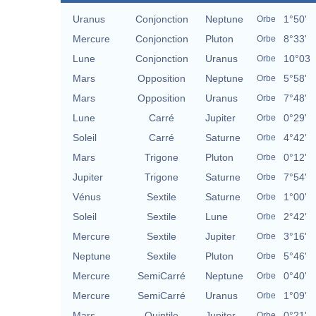
Uranus
Conjonction
Neptune
1°50'
Orbe
Mercure
Conjonction
Pluton
8°33'
Orbe
Lune
Conjonction
Uranus
10°03
Orbe
Mars
Opposition
Neptune
5°58'
Orbe
Mars
Opposition
Uranus
7°48'
Orbe
Lune
Carré
Jupiter
0°29'
Orbe
Soleil
Carré
Saturne
4°42'
Orbe
Mars
Trigone
Pluton
0°12'
Orbe
Jupiter
Trigone
Saturne
7°54'
Orbe
Vénus
Sextile
Saturne
1°00'
Orbe
Soleil
Sextile
Lune
2°42'
Orbe
Mercure
Sextile
Jupiter
3°16'
Orbe
Neptune
Sextile
Pluton
5°46'
Orbe
Mercure
SemiCarré
Neptune
0°40'
Orbe
Mercure
SemiCarré
Uranus
1°09'
Orbe
Mars
Quintile
Jupiter
0°21'
Orbe