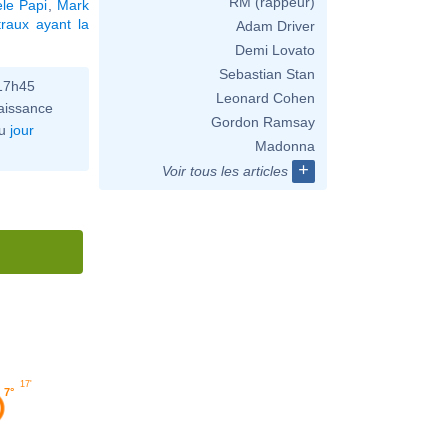
RM (rappeur)
le Papi
,
Mark
raux ayant la
Adam Driver
Demi Lovato
Sebastian Stan
 17h45
Leonard Cohen
aissance
Gordon Ramsay
u
jour
Madonna
+
Voir tous les articles
17'
7°