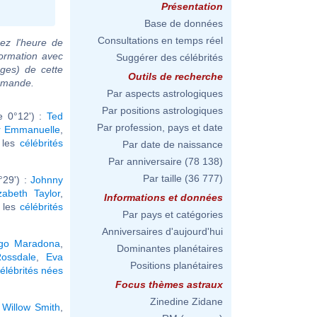
Présentation
Base de données
Consultations en temps réel
ez l'heure de
formation avec
Suggérer des célébrités
ages) de cette
Outils de recherche
demande.
Par aspects astrologiques
Par positions astrologiques
e 0°12') :
Ted
Par profession, pays et date
r Emmanuelle
,
r les
célébrités
Par date de naissance
Par anniversaire
(78 138)
Par taille
(36 777)
°29') :
Johnny
izabeth Taylor
,
Informations et données
r les
célébrités
Par pays et catégories
Anniversaires d'aujourd'hui
go Maradona
,
Dominantes planétaires
ossdale
,
Eva
Positions planétaires
élébrités nées
Focus thèmes astraux
Zinedine Zidane
,
Willow Smith
,