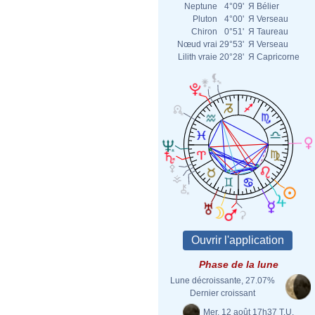
Neptune
4°09'
Я
Bélier
Pluton
4°00'
Я
Verseau
Chiron
0°51'
Я
Taureau
Nœud vrai
29°53'
Я
Verseau
Lilith vraie
20°28'
Я
Capricorne
Phase de la lune
Lune décroissante, 27.07%
Dernier croissant
Mer. 12 août 17h37 T.U.