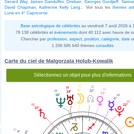
Gerard Way
,
James Gandolfini
,
Orelsan
,
Georges Gurdjieff
,
Samue
David Chapman
,
Katherine Kelly Lang
... Voir tous les
thèmes ast
Lune en 4° Capricorne
.
Base astrologique de célébrités
au vendredi 7 août 2026 à
78 138 célébrités et
évènements
dont 40 112 avec heure de n
Chercher par
profession
,
aspect
,
position
,
catégorie
,
date
o
1 206 585 640 thèmes
consultés
Carte du ciel de Malgorzata Holub-Kowalik
Sélectionnez un objet pour plus d'informations
35'
21'
38'
01'
4°
22°
29'
14°
13°
16°
48'
0°
15'
22°
00'
12°
27'
6°