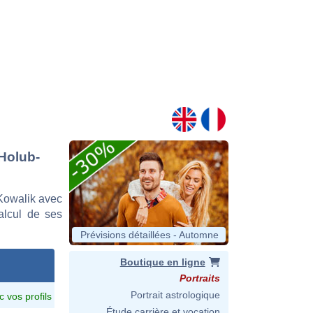
 Holub-
Kowalik avec
calcul de ses
Prévisions détaillées - Automne
Boutique en ligne
Portraits
Portrait astrologique
c vos profils
Étude carrière et vocation