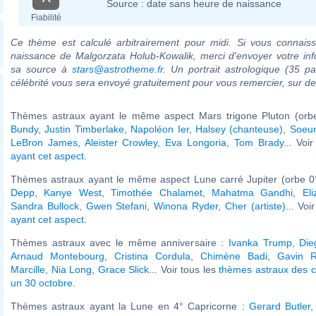
Source :
date sans heure de naissance
Fiabilité
Ce thème est calculé arbitrairement pour midi. Si vous connaiss
naissance de Malgorzata Holub-Kowalik, merci d'envoyer votre in
sa source à
stars@astrotheme.fr
. Un portrait astrologique (35 p
célébrité vous sera envoyé gratuitement pour vous remercier, sur 
Thèmes astraux ayant le même aspect Mars trigone Pluton (orb
Bundy
,
Justin Timberlake
,
Napoléon Ier
,
Halsey (chanteuse)
,
Soeu
LeBron James
,
Aleister Crowley
,
Eva Longoria
,
Tom Brady
... Voi
ayant cet aspect
.
Thèmes astraux ayant le même aspect Lune carré Jupiter (orbe 0
Depp
,
Kanye West
,
Timothée Chalamet
,
Mahatma Gandhi
,
El
Sandra Bullock
,
Gwen Stefani
,
Winona Ryder
,
Cher (artiste)
... Voi
ayant cet aspect
.
Thèmes astraux avec le même anniversaire :
Ivanka Trump
,
Die
Arnaud Montebourg
,
Cristina Cordula
,
Chimène Badi
,
Gavin R
Marcille
,
Nia Long
,
Grace Slick
... Voir tous les
thèmes astraux des c
un 30 octobre
.
Thèmes astraux ayant la Lune en 4° Capricorne :
Gerard Butler