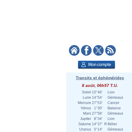
Transits et éphémérides
8 août, 06h57 T.U.
Soleil
15°46'
Lion
Lune
14°54'
Gémeaux
Mercure
27°53'
Cancer
Vénus
1°30'
Balance
Mars
27°58'
Gémeaux
Jupiter
8°34'
Lion
Saturne
14°37'
Я
Bélier
Uranus
5°14'
Gémeaux