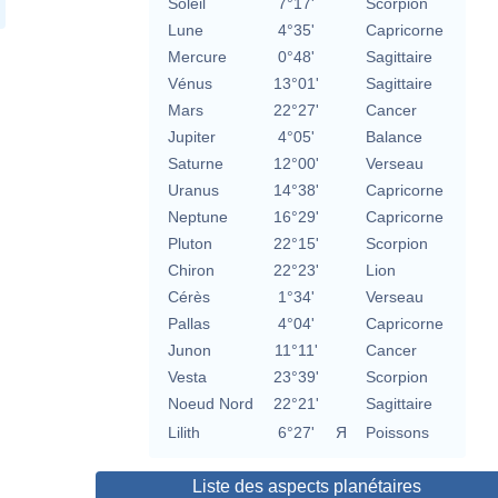
Soleil
7°17'
Scorpion
Lune
4°35'
Capricorne
Mercure
0°48'
Sagittaire
Vénus
13°01'
Sagittaire
Mars
22°27'
Cancer
Jupiter
4°05'
Balance
Saturne
12°00'
Verseau
Uranus
14°38'
Capricorne
Neptune
16°29'
Capricorne
Pluton
22°15'
Scorpion
Chiron
22°23'
Lion
Cérès
1°34'
Verseau
Pallas
4°04'
Capricorne
Junon
11°11'
Cancer
Vesta
23°39'
Scorpion
Noeud Nord
22°21'
Sagittaire
Lilith
6°27'
Я
Poissons
Liste des aspects planétaires