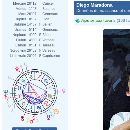
Mercure
28°12'
Cancer
Diego Maradona
Vénus
1°43'
Balance
Données de naissance et dom
Mars
28°07'
Gémeaux
Jupiter
8°37'
Lion
Ajouter aux favoris
(138 fa
Saturne
14°37'
Я
Bélier
Uranus
5°14'
Gémeaux
Neptune
4°09'
Я
Bélier
Pluton
4°00'
Я
Verseau
Chiron
0°51'
Я
Taureau
Nœud vrai
29°52'
Я
Verseau
Lilith vraie
20°06'
Я
Capricorne