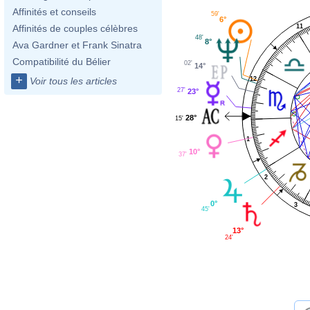
Affinités et conseils
59'
6°
11
Affinités de couples célèbres
48'
8°
Ava Gardner et Frank Sinatra
Compatibilité du Bélier
02'
14°
+
12
Voir tous les articles
27'
23°
28°
15'
1
10°
37'
2
0°
3
45'
13°
24'