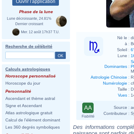
Phase de la lune
Lune décroissante, 24.81%
Dernier croissant
Mer. 12 août 17h37 T.U.
Né le :
d
à :
B
Recherche de célébrité
Soleil :
6
Lune :
1
S
Dominantes
:
P
Calculs astrologiques
M
Horoscope personnalisé
Astrologie Chinoise
:
R
Numérologie
:
c
Horoscope du jour
Taille :
D
Personnalité
Vues
:
1
Ascendant et thème astral
Signe et Ascendant
AA
Source :
a
Atlas astrologique gratuit
Contributeur :
S
Fiabilité
Calcul de l'élément dominant
Des informations complé
Les 360 degrés symboliques
naissance sont parfois di