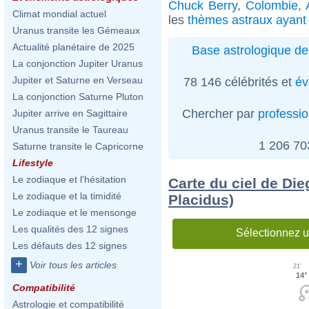
Chuck Berry
,
Colombie
,
Climat mondial actuel
les
thèmes astraux ayant
Uranus transite les Gémeaux
Actualité planétaire de 2025
Base astrologique de
La conjonction Jupiter Uranus
Jupiter et Saturne en Verseau
78 146 célébrités et
év
La conjonction Saturne Pluton
Chercher par
professi
Jupiter arrive en Sagittaire
Uranus transite le Taureau
1 206 7
Saturne transite le Capricorne
Lifestyle
Le zodiaque et l'hésitation
Carte du ciel de Di
Le zodiaque et la timidité
Placidus)
Le zodiaque et le mensonge
Les qualités des 12 signes
Sélectionnez u
Les défauts des 12 signes
+
Voir tous les articles
21'
14°
Compatibilité
Astrologie et compatibilité