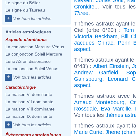
Kaysen
,
Jonas Salk
,
Kar
Le signe du Bélier
Cronkite
... Voir tous l
Le signe du Taureau
Three
.
+
Voir tous les articles
Thèmes astraux ayant le
Ciel (orbe 0°20') :
Tom 
Articles astrologiques
Victoria Beckham
,
Bill C
Aspects planétaires
Jacques Chirac
,
Penn B
La conjonction Mercure Vénus
aspect
.
La conjonction Soleil Mercure
Thèmes astraux ayant le 
Lune AS en dissonance
0°43') :
Albert Einstein
,
J
La conjonction Soleil Vénus
Andrew Garfield
,
Sop
+
Voir tous les articles
Gainsbourg
,
Leonard C
aspect
.
Caractérologie
La maison VI dominante
Thèmes astraux avec l
Arnaud Montebourg
,
Cr
La maison VII dominante
Rossdale
,
Eva Marcille
,
La maison VIII dominante
Voir tous les
thèmes astra
La maison IX dominante
+
Voir tous les articles
Thèmes astraux ayant l
Marie Curie
,
Jhene (chan
Évènements astrologiques