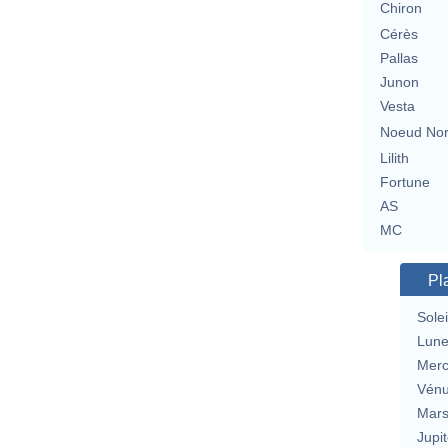
Chiron
Cérès
Pallas
Junon
Vesta
Noeud No
Lilith
Fortune
AS
MC
Pl
Solei
Lun
Merc
Vén
Mar
Jupit