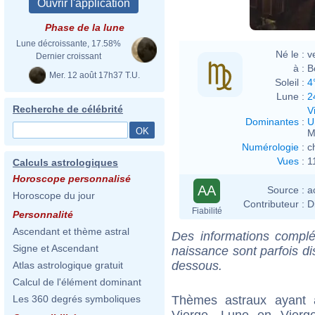
Phase de la lune
Lune décroissante, 17.58%
Né le :
v
Dernier croissant
à :
B
Mer. 12 août 17h37 T.U.
Soleil :
4
Lune :
2
Recherche de célébrité
V
Dominantes
:
U
M
Numérologie
:
c
Vues
:
1
Calculs astrologiques
Horoscope personnalisé
AA
Source :
a
Horoscope du jour
Contributeur :
D
Fiabilité
Personnalité
Ascendant et thème astral
Des informations complé
Signe et Ascendant
naissance sont parfois di
dessous.
Atlas astrologique gratuit
Calcul de l'élément dominant
Thèmes astraux ayant
Les 360 degrés symboliques
Vierge, Lune en Vierg