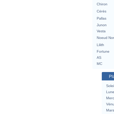
Chiron
Cérès
Pallas
Junon
Vesta
Noeud No
Lilith
Fortune
AS
MC
Pl
Solei
Lun
Merc
Vén
Mar