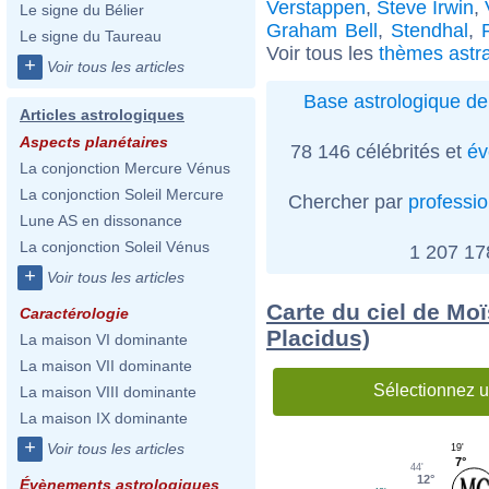
Verstappen
,
Steve Irwin
,
Le signe du Bélier
Graham Bell
,
Stendhal
,
Le signe du Taureau
Voir tous les
thèmes astra
+
Voir tous les articles
Base astrologique de
Articles astrologiques
Aspects planétaires
78 146 célébrités et
év
La conjonction Mercure Vénus
La conjonction Soleil Mercure
Chercher par
professi
Lune AS en dissonance
La conjonction Soleil Vénus
1 207 1
+
Voir tous les articles
Carte du ciel de Moï
Caractérologie
Placidus)
La maison VI dominante
La maison VII dominante
Sélectionnez u
La maison VIII dominante
La maison IX dominante
+
Voir tous les articles
19'
7°
44'
12°
Évènements astrologiques