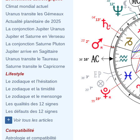
48'
12°
Climat mondial actuel
Uranus transite les Gémeaux
04'
10
13°
Actualité planétaire de 2025
La conjonction Jupiter Uranus
11
Jupiter et Saturne en Verseau
23'
2°
La conjonction Saturne Pluton
12
Jupiter arrive en Sagittaire
Uranus transite le Taureau
16°
38'
Saturne transite le Capricorne
Lifestyle
3°
36'
1
Le zodiaque et l'hésitation
7°
Le zodiaque et la timidité
20'
Le zodiaque et le mensonge
19°
55'
Les qualités des 12 signes
Les défauts des 12 signes
+
Voir tous les articles
Compatibilité
Astrologie et compatibilité