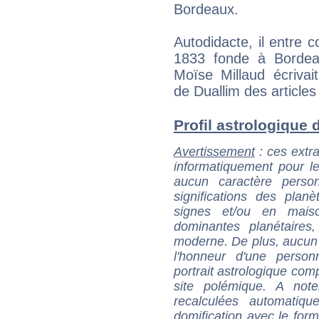
Bordeaux.
Autodidacte, il entre 
1833 fonde à Bordeau
Moïse Millaud écriv
de Duallim des article
Profil astrologique d
Avertissement
: ces extra
informatiquement pour le
aucun caractère perso
significations des pla
signes et/ou en maiso
dominantes planétaires,
moderne. De plus, aucun a
l'honneur d'une personn
portrait astrologique com
site polémique. A note
recalculées automatiq
domification avec le form