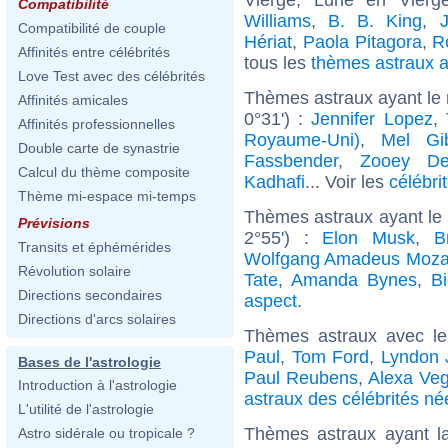
Compatibilité
Williams
,
B. B. King
,
Compatibilité de couple
Hériat
,
Paola Pitagora
,
R
Affinités entre célébrités
tous les
thèmes astraux 
Love Test avec des célébrités
Thèmes astraux ayant le
Affinités amicales
0°31') :
Jennifer Lopez
,
Affinités professionnelles
Royaume-Uni)
,
Mel Gi
Double carte de synastrie
Fassbender
,
Zooey De
Calcul du thème composite
Kadhafi
... Voir les
célébri
Thème mi-espace mi-temps
Thèmes astraux ayant le
Prévisions
2°55') :
Elon Musk
,
B
Transits et éphémérides
Wolfgang Amadeus Moza
Révolution solaire
Tate
,
Amanda Bynes
,
B
Directions secondaires
aspect
.
Directions d'arcs solaires
Thèmes astraux avec l
Paul
,
Tom Ford
,
Lyndon 
Bases de l'astrologie
Paul Reubens
,
Alexa Ve
Introduction à l'astrologie
astraux des célébrités né
L'utilité de l'astrologie
Thèmes astraux ayant l
Astro sidérale ou tropicale ?