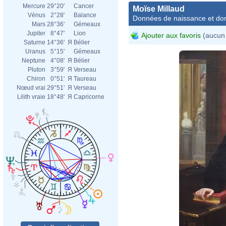
Mercure
29°20'
Cancer
Moïse Millaud
Vénus
2°28'
Balance
Données de naissance et dom
Mars
28°36'
Gémeaux
Jupiter
8°47'
Lion
Ajouter aux favoris
(aucun 
Saturne
14°36'
Я
Bélier
Uranus
5°15'
Gémeaux
Neptune
4°08'
Я
Bélier
Pluton
3°59'
Я
Verseau
Chiron
0°51'
Я
Taureau
Nœud vrai
29°51'
Я
Verseau
Lilith vraie
18°48'
Я
Capricorne