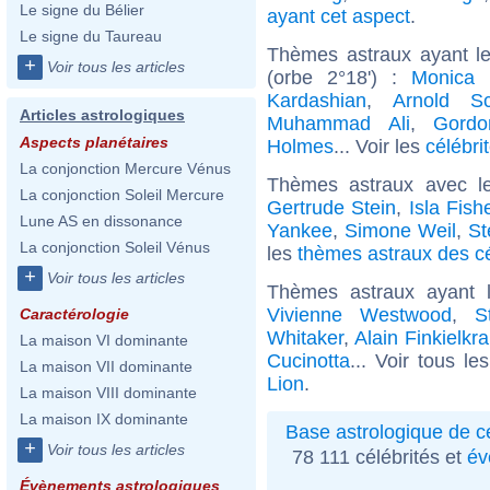
Le signe du Bélier
ayant cet aspect
.
Le signe du Taureau
Thèmes astraux ayant le
+
Voir tous les articles
(orbe 2°18') :
Monica B
Kardashian
,
Arnold Sc
Articles astrologiques
Muhammad Ali
,
Gord
Aspects planétaires
Holmes
... Voir les
célébri
La conjonction Mercure Vénus
Thèmes astraux avec l
La conjonction Soleil Mercure
Gertrude Stein
,
Isla Fish
Lune AS en dissonance
Yankee
,
Simone Weil
,
St
La conjonction Soleil Vénus
les
thèmes astraux des cé
+
Voir tous les articles
Thèmes astraux ayant 
Vivienne Westwood
,
S
Caractérologie
Whitaker
,
Alain Finkielkra
La maison VI dominante
Cucinotta
... Voir tous le
La maison VII dominante
Lion
.
La maison VIII dominante
La maison IX dominante
Base astrologique de cé
+
Voir tous les articles
78 111 célébrités et
év
Évènements astrologiques