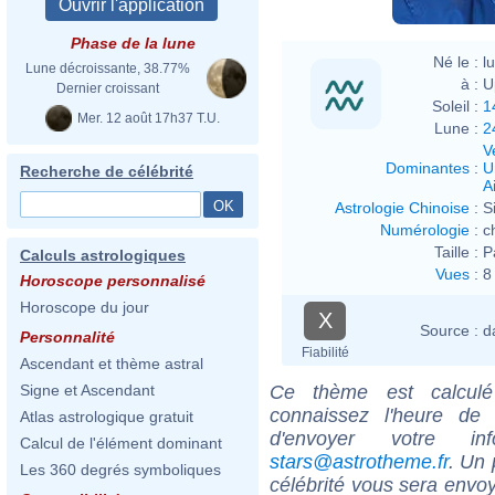
Phase de la lune
Né le :
l
Lune décroissante, 38.77%
à :
U
Dernier croissant
Soleil :
1
Mer. 12 août 17h37 T.U.
Lune :
2
V
Dominantes
:
U
Recherche de célébrité
Ai
Astrologie Chinoise
:
S
Numérologie
:
c
Taille :
P
Calculs astrologiques
Vues
:
8
Horoscope personnalisé
Horoscope du jour
X
Source :
d
Personnalité
Fiabilité
Ascendant et thème astral
Ce thème est calculé 
Signe et Ascendant
connaissez l'heure de
Atlas astrologique gratuit
d'envoyer votre i
Calcul de l'élément dominant
stars@astrotheme.fr
. Un 
Les 360 degrés symboliques
célébrité vous sera envoy