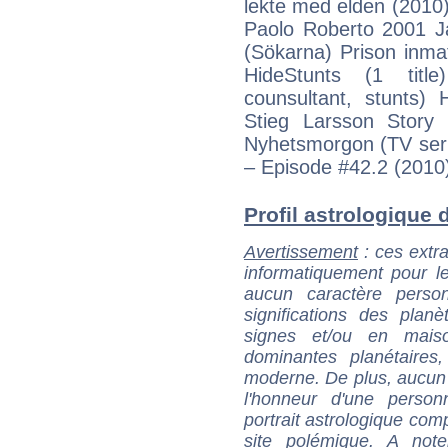
lekte med elden (2010
Paolo Roberto 2001 Ja
(Sökarna) Prison inma
HideStunts (1 tit
counsultant, stunts) 
Stieg Larsson Story
Nyhetsmorgon (TV seri
– Episode #42.2 (2010
Profil astrologique d
Avertissement
: ces extra
informatiquement pour le
aucun caractère perso
significations des pla
signes et/ou en maiso
dominantes planétaires,
moderne. De plus, aucun a
l'honneur d'une personn
portrait astrologique com
site polémique. A note