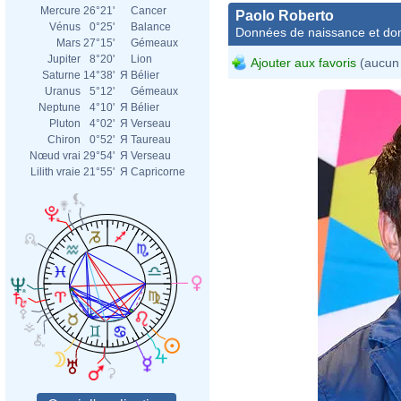
Mercure
26°21'
Cancer
Paolo Roberto
Vénus
0°25'
Balance
Données de naissance et dom
Mars
27°15'
Gémeaux
Jupiter
8°20'
Lion
Ajouter aux favoris
(aucun 
Saturne
14°38'
Я
Bélier
Uranus
5°12'
Gémeaux
Neptune
4°10'
Я
Bélier
Pluton
4°02'
Я
Verseau
Chiron
0°52'
Я
Taureau
Nœud vrai
29°54'
Я
Verseau
Lilith vraie
21°55'
Я
Capricorne