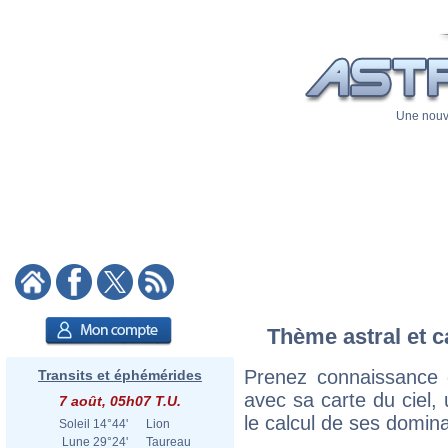
Une nouve
Thème astral et c
Prenez connaissance 
Transits et éphémérides
avec sa carte du ciel, 
7 août, 05h07 T.U.
le calcul de ses domina
Soleil
14°44'
Lion
Lune
29°24'
Taureau