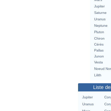
Jupiter
Saturne
Uranus
Neptune
Pluton
Chiron
Cérès
Pallas
Junon
Vesta
Noeud No
Lilith
Liste de
Jupiter
Conj
Uranus
Conj