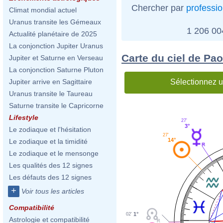
Chercher par
professi
Climat mondial actuel
Uranus transite les Gémeaux
1 206 0
Actualité planétaire de 2025
La conjonction Jupiter Uranus
Carte du ciel de Pa
Jupiter et Saturne en Verseau
La conjonction Saturne Pluton
Sélectionnez u
Jupiter arrive en Sagittaire
Uranus transite le Taureau
Saturne transite le Capricorne
Lifestyle
27'
3°
Le zodiaque et l'hésitation
27'
14°
Le zodiaque et la timidité
Le zodiaque et le mensonge
Les qualités des 12 signes
Les défauts des 12 signes
+
Voir tous les articles
Compatibilité
1°
02'
Astrologie et compatibilité