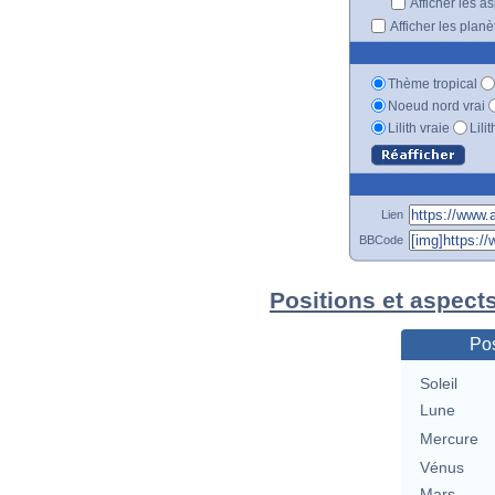
Afficher les a
Afficher les plan
Thème tropical
Noeud nord vrai
Lilith vraie
Lili
Lien
BBCode
Positions et aspect
Pos
Soleil
Lune
Mercure
Vénus
Mars