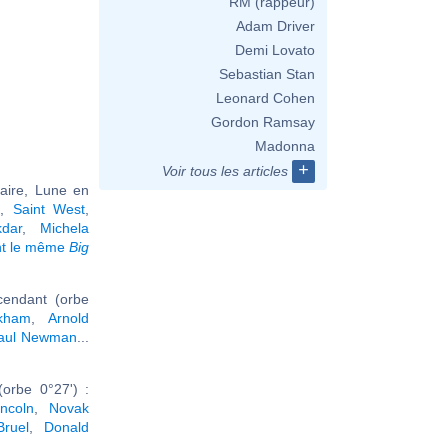
RM (rappeur)
Adam Driver
Demi Lovato
Sebastian Stan
Leonard Cohen
Gordon Ramsay
Madonna
+
Voir tous les articles
taire, Lune en
a
,
Saint West
,
dar
,
Michela
nt le même
Big
cendant (orbe
kham
,
Arnold
aul Newman
...
orbe 0°27') :
ncoln
,
Novak
Bruel
,
Donald