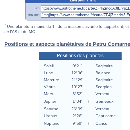
Lien permanent
Lien
BBCode
*
Une planète à moins de 1° de la maison suivante lui appartient, et 
de l'AS et du MC
Positions et aspects planétaires de Petru Comarn
Positions des planètes
Soleil
0°21'
Sagittaire
Lune
12°36'
Balance
Mercure
21°29'
Sagittaire
Vénus
10°27'
Scorpion
Mars
3°52'
Verseau
Jupiter
1°34'
Я
Gémeaux
Saturne
26°39'
Verseau
Uranus
2°26'
Capricorne
Neptune
9°59'
Я
Cancer