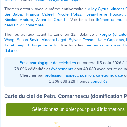
Thèmes astraux avec le même anniversaire :
Miley Cyrus
,
Vincent 
Sai Baba
,
Francis Cabrel
,
Nicole Polizzi
,
Jean-Pierre Foucault
Nicolás Maduro
,
Akbar le Grand
... Voir tous les
thèmes astraux d
nées un 23 novembre
.
Thèmes astraux ayant la Lune en 12° Balance :
Fergie (chante
Wang
,
Susan Boyle
,
Vincent Lagaf
,
Sylvain Tesson
,
Kate Capshaw
,
Janet Leigh
,
Edwige Fenech
... Voir tous les
thèmes astraux ayant 
Balance
.
Base astrologique de célébrités
au mercredi 5 août 2026 à
78 096 célébrités et
évènements
dont 40 080 avec heure de n
Chercher par
profession
,
aspect
,
position
,
catégorie
,
date
o
1 205 538 226 thèmes
consultés
Carte du ciel de Petru Comarnescu (domification P
Sélectionnez un objet pour plus d'informations
36'
12°
13'