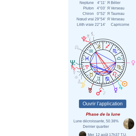
Neptune
4°11'
Я
Bélier
Pluton
4°03'
Я
Verseau
Chiron
0°52'
Я
Taureau
Nœud vrai
29°54'
Я
Verseau
Lilith vraie
22°14'
Capricorne
Phase de la lune
Lune décroissante, 50.38%
Dernier quartier
Mer. 12 août 17h37 T.U.