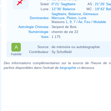
Soleil :
0°21' Sagittaire
AS :
21°26' Sag
Lune :
12°36' Balance
MC :
19°42' Ba
Sagittaire
,
Balance
,
Gémeaux
Dominantes
:
Mercure
,
Pluton
,
Lune
Maisons
1
,
9
,
7
/
Air
,
Feu
/
Mutable
Astrologie Chinoise
:
Serpent de Bois
Numérologie
:
chemin de vie 22
Vues
:
1 175
A
Source :
de mémoire ou autobiographie
Contributeur :
Sy Scholfield
Fiabilité
Des informations complémentaires sur la source de l'heure de n
parfois disponibles dans l'extrait de
biographie
ci-dessous.