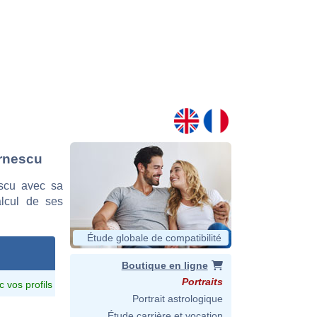
arnescu
scu avec sa
alcul de ses
Étude globale de compatibilité
Boutique en ligne
Portraits
c vos profils
Portrait astrologique
Étude carrière et vocation