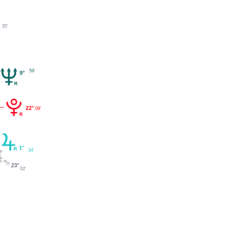
35'
59'
9°
22°
08'
1°
34'
23°
02'