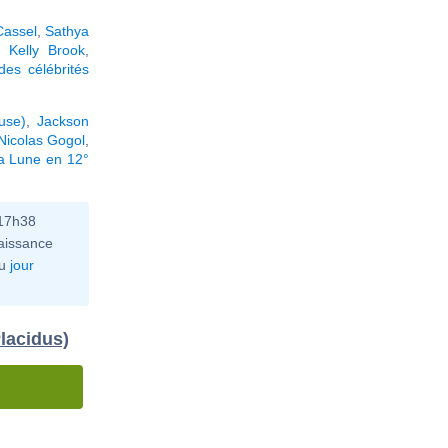
Cassel
,
Sathya
,
Kelly Brook
,
es célébrités
use)
,
Jackson
Nicolas Gogol
,
la Lune en 12°
 17h38
aissance
u
jour
lacidus)