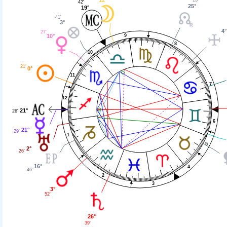
42'
25°
19°
41'
3°
4°
27'
9
10°
8
10
21'
0°
11
7
12
21°
26'
6
21°
29'
1
5
2°
26'
16°
4
46'
2
3
3°
52'
26°
39'