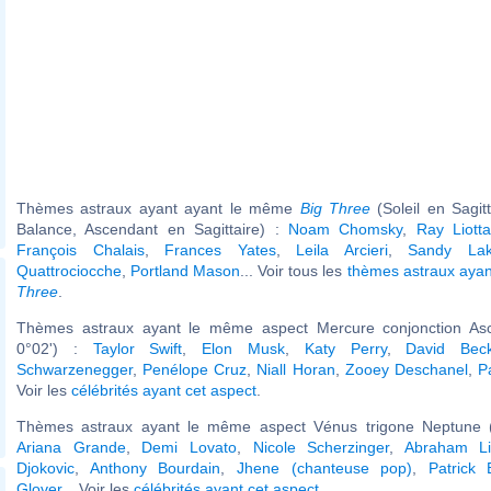
Thèmes astraux ayant ayant le même
Big Three
(Soleil en Sagit
Balance, Ascendant en Sagittaire) :
Noam Chomsky
,
Ray Liott
François Chalais
,
Frances Yates
,
Leila Arcieri
,
Sandy Lak
Quattrociocche
,
Portland Mason
... Voir tous les
thèmes astraux aya
Three
.
Thèmes astraux ayant le même aspect Mercure conjonction As
0°02') :
Taylor Swift
,
Elon Musk
,
Katy Perry
,
David Bec
Schwarzenegger
,
Penélope Cruz
,
Niall Horan
,
Zooey Deschanel
,
P
Voir les
célébrités ayant cet aspect
.
Thèmes astraux ayant le même aspect Vénus trigone Neptune (
Ariana Grande
,
Demi Lovato
,
Nicole Scherzinger
,
Abraham Li
Djokovic
,
Anthony Bourdain
,
Jhene (chanteuse pop)
,
Patrick 
Glover
... Voir les
célébrités ayant cet aspect
.