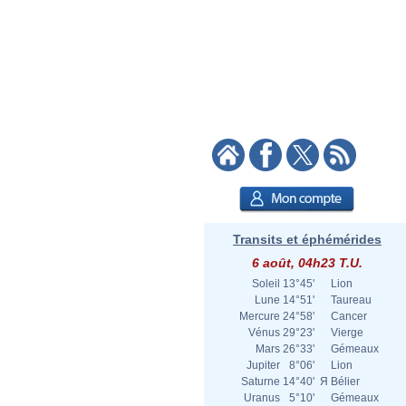
Transits et éphémérides
6 août, 04h23 T.U.
Soleil
13°45'
Lion
Lune
14°51'
Taureau
Mercure
24°58'
Cancer
Vénus
29°23'
Vierge
Mars
26°33'
Gémeaux
Jupiter
8°06'
Lion
Saturne
14°40'
Я
Bélier
Uranus
5°10'
Gémeaux