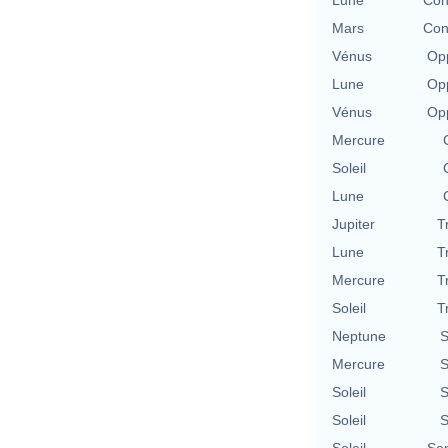
Lune
Con
Mars
Con
Vénus
Opp
Lune
Opp
Vénus
Opp
Mercure
Soleil
Lune
Jupiter
T
Lune
T
Mercure
T
Soleil
T
Neptune
S
Mercure
S
Soleil
S
Soleil
S