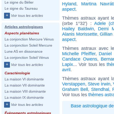
Le signe du Bélier
Hyland
,
Martina Navrát
Le signe du Taureau
aspect
.
+
Voir tous les articles
Thèmes astraux ayant l
(orbe 1°32') :
Adele (c
Articles astrologiques
Hailey Baldwin
,
Demi 
Aspects planétaires
Alanis Morissette
,
Gillia
aspect
.
La conjonction Mercure Vénus
La conjonction Soleil Mercure
Thèmes astraux avec l
Lune AS en dissonance
Michelle Pfeiffer
,
Daniel
La conjonction Soleil Vénus
Candace Owens
,
Berna
Lapix
... Voir tous les
thè
+
Voir tous les articles
avril
.
Caractérologie
Thèmes astraux ayant l
La maison VI dominante
Verstappen
,
Steve Irwin
,
La maison VII dominante
Graham Bell
,
Stendhal
,
La maison VIII dominante
Voir tous les
thèmes astra
La maison IX dominante
+
Voir tous les articles
Base astrologique de
Évènements astrologiques