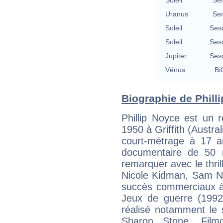
Soleil
Se
Uranus
Se
Soleil
Ses
Soleil
Ses
Jupiter
Ses
Vénus
Bi
Biographie de Philli
Phillip Noyce est un ré
1950 à Griffith (Austral
court-métrage à 17 a
documentaire de 50 m
remarquer avec le thril
Nicole Kidman, Sam Neil
succès commerciaux à
Jeux de guerre (1992
réalisé notamment le s
Sharon Stone. Film