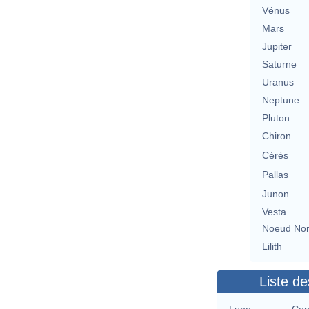
Vénus
Mars
Jupiter
Saturne
Uranus
Neptune
Pluton
Chiron
Cérès
Pallas
Junon
Vesta
Noeud No
Lilith
Liste de