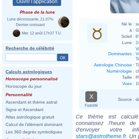
Phase de la lune
Lune décroissante, 21.07%
Né le :
s
Dernier croissant
à :
G
Mer. 12 août 17h37 T.U.
Soleil :
8
Lune :
2
Recherche de célébrité
V
Dominantes
:
V
T
Astrologie Chinoise
:
T
Numérologie
:
c
Calculs astrologiques
Taille :
P
Horoscope personnalisé
Vues
:
1
Horoscope du jour
Personnalité
X
Source :
d
Ascendant et thème astral
Fiabilité
Signe et Ascendant
Ce thème est calculé 
Atlas astrologique gratuit
connaissez l'heure de
Calcul de l'élément dominant
d'envoyer votre i
Les 360 degrés symboliques
stars@astrotheme.fr
. Un 