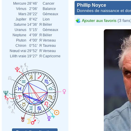
Mercure
28°46'
Cancer
Phillip Noyce
Vénus
2°06'
Balance
Données de naissance et dom
Mars
28°22'
Gémeaux
Jupiter
8°42'
Lion
Ajouter aux favoris
(3 fans
Saturne
14°36'
Я
Bélier
Uranus
5°15'
Gémeaux
Neptune
4°09'
Я
Bélier
Pluton
4°00'
Я
Verseau
Chiron
0°51'
Я
Taureau
Nœud vrai
29°52'
Я
Verseau
Lilith vraie
19°27'
Я
Capricorne