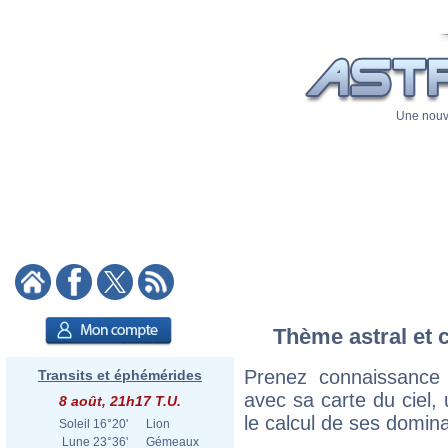
Une nouve
Thème astral et c
Prenez connaissance 
Transits et éphémérides
avec sa carte du ciel, 
8 août, 21h17 T.U.
le calcul de ses domina
Soleil
16°20'
Lion
Lune
23°36'
Gémeaux