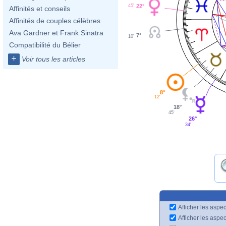
45'
22°
Affinités et conseils
Affinités de couples célèbres
Ava Gardner et Frank Sinatra
7°
10'
Compatibilité du Bélier
+
Voir tous les articles
8°
12'
18°
45'
26°
34'
Afficher les aspec
Afficher les aspe